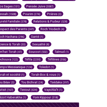
os Sages
Pensée Juive
(131)
(3087)
essah
Pourim
Prières
(1508)
(274)
(3)
ureté Familiale
Relations & Pudeur
(578)
(528)
espect des Parents
Roch 'Hodech
(247)
(4)
och Hachana
Santé
(296)
(1)
cience & Torah
Sexualité
(33)
(8)
im'hat Torah
Souccot
Talmud
(47)
(502)
(1)
echouva
Téfila
Téfilines
(122)
(2230)
(356)
emps Messianique
Toledot
(124)
(1)
orah et société
Torah-Box & vous
(1)
(1)
ou Béav
Tou Bichvat
Tsédaka
(3)
(24)
(397)
sitsit
Tsniout
Vayichla'h
(167)
(634)
(1)
ézot Haberakha
Yom Kippour
(1)
(318)