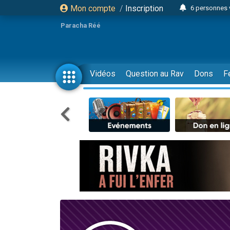
Mon compte
/
Inscription
6 personnes 
4 personn
Paracha Réé
2 personn
17 personnes
4 personnes 
Vidéos
Question au Rav
Dons
F
Il reste 
23 person
Eva vient de
4 personnes 
3 personnes 
3 personn
Odaya vient 
13 personnes
2 personnes 
30 perso