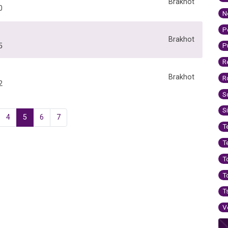
Brakhot
0
N
P
Brakhot
P
5
R
Brakhot
R
2
S
S
4
5
6
7
T
T
T
T
T
V