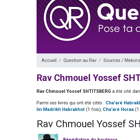
Il reste 
12 nouve
3 personnes 
2 personnes 
2 personnes 
Accueil
Question au Rav
Sources / Mekoro
Rav Chmouel Yossef SH
Rav Chmouel Yossef SHTITSBERG
a été cité dan
Parmi ses livres qui ont été cités :
Cha'aré Habrak
Im Madrikh Habrakhot
(1 fois),
Cha'aré Horaa
(1 
Rav Chmouel Yossef SH
Bénédiction du boulgour