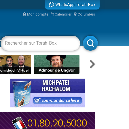
WhatsApp Torah-Box
...
Mon compte
Calendrier
Columbus
vertissements
Livres
Rabbanim
bre