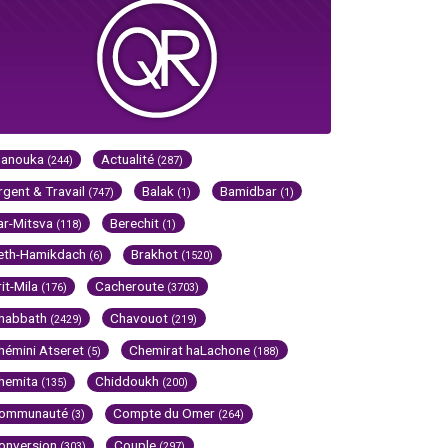
Hanouka
Actualité
(244)
(287)
rgent & Travail
Balak
Bamidbar
(747)
(1)
(1)
ar-Mitsva
Berechit
(118)
(1)
eth-Hamikdach
Brakhot
(6)
(1520)
rit-Mila
Cacheroute
(176)
(3703)
habbath
Chavouot
(2429)
(219)
hémini Atseret
Chemirat haLachone
(5)
(188)
hemita
Chiddoukh
(135)
(200)
ommunauté
Compte du Omer
(3)
(264)
onversion
Couple
(303)
(297)