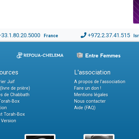
+33.1.80.20.5000
+972.2.37.41.515
France
Is
ources
L'association
ier Juif
A propos de l'association
(livre de prière)
Faire un don !
es de Chabbath
Mentions légales
 Torah-Box
Nous contacter
tion
Aide (FAQ)
t Torah-Box
 Version