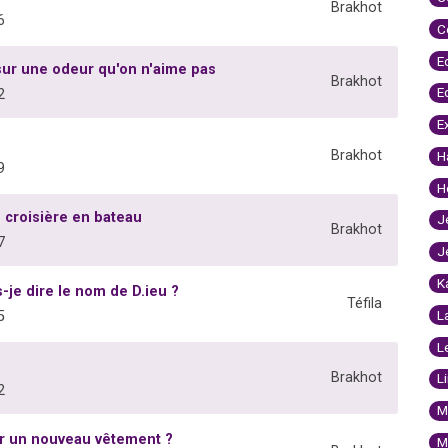
Brakhot
6
C
E
sur une odeur qu'on n'aime pas
Brakhot
E
2
E
Brakhot
H
9
H
 croisière en bateau
J
Brakhot
7
J
K
s-je dire le nom de D.ieu ?
Téfila
L
5
L
Brakhot
L
2
M
ur un nouveau vêtement ?
M