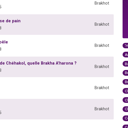
Brakhot
5
se de pain
Brakhot
8
oêle
'
Brakhot
8
A
de Chéhakol, quelle Brakha A'harona ?
B
Brakhot
3
B
B
Brakhot
C
C
Brakhot
C
5
C
C