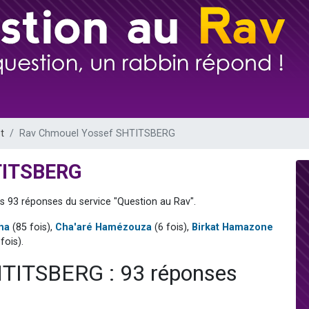
49 places pour étudier en groupe sur Zoom
lles musiques dans Torah-Box Music
viennent de nous rejoindre sur WhatsApp
viennent de nous rejoindre sur WhatsApp
viennent de nous rejoindre sur WhatsApp
t
Rav Chmouel Yossef SHTITSBERG
TITSBERG
s 93 réponses du service "Question au Rav".
ha
(85 fois),
Cha'aré Hamézouza
(6 fois),
Birkat Hamazone
fois).
TITSBERG : 93 réponses