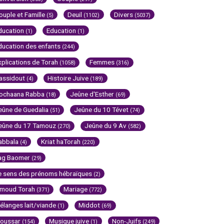
ouple et Famille
Deuil
Divers
(5)
(1102)
(5037)
ducation
Education
(1)
(1)
ducation des enfants
(244)
xplications de Torah
Femmes
(1058)
(316)
assidout
Histoire Juive
(4)
(189)
ochaana Rabba
Jeûne d'Esther
(18)
(69)
eûne de Guedalia
Jeûne du 10 Tévet
(51)
(74)
eûne du 17 Tamouz
Jeûne du 9 Av
(270)
(582)
abbala
Kriat haTorah
(4)
(220)
ag Baomer
(29)
e sens des prénoms hébraïques
(2)
imoud Torah
Mariage
(371)
(772)
élanges lait/viande
Middot
(1)
(69)
oussar
Musique juive
Non-Juifs
(154)
(1)
(249)