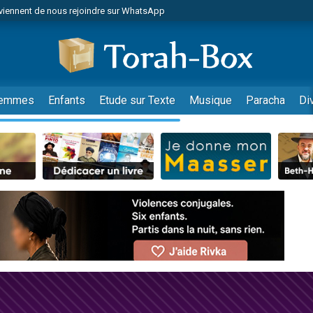
viennent de nous rejoindre sur WhatsApp
es viennent de faire un don pour Reloger Rivka, 6 enfants, victime de violences
es viennent de faire un don pour 1 Journée de Vacances Pour les Enfants
 viennent de demander une bénédiction
viennent de nous rejoindre sur WhatsApp
emmes
Enfants
Etude sur Texte
Musique
Paracha
Di
49 places pour étudier en groupe sur Zoom
nes viennent de faire un don pour Diane, 80 ans, dans un appartement insalu
 donner son Maasser
viennent de nous rejoindre sur WhatsApp
viennent de nous rejoindre sur WhatsApp
es viennent de faire un don pour 5 jours de vacances aux Orphelins
de donner son Maasser
 viennent de demander une bénédiction
viennent de nous rejoindre sur WhatsApp
nnes viennent de faire un don pour Sauvez la jambe de Yohan