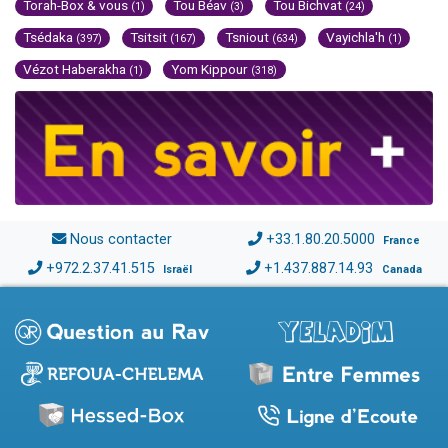
Torah-Box & vous
Tou Béav
Tou Bichvat
(1)
(3)
(24)
Tsédaka
Tsitsit
Tsniout
Vayichla'h
(397)
(167)
(634)
(1)
Vézot Haberakha
Yom Kippour
(1)
(318)
Nous contacter
+33.1.80.20.5000
France
+972.2.37.41.515
+1.437.887.14.93
Israël
Canada