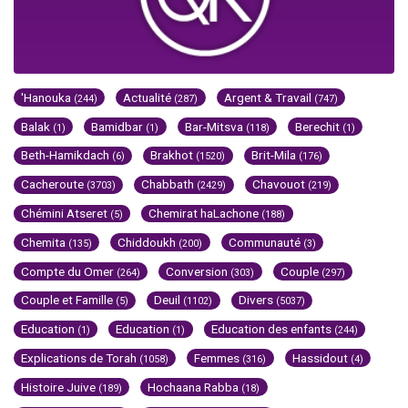
'Hanouka
Actualité
Argent & Travail
(244)
(287)
(747)
Balak
Bamidbar
Bar-Mitsva
Berechit
(1)
(1)
(118)
(1)
Beth-Hamikdach
Brakhot
Brit-Mila
(6)
(1520)
(176)
Cacheroute
Chabbath
Chavouot
(3703)
(2429)
(219)
Chémini Atseret
Chemirat haLachone
(5)
(188)
Chemita
Chiddoukh
Communauté
(135)
(200)
(3)
Compte du Omer
Conversion
Couple
(264)
(303)
(297)
Couple et Famille
Deuil
Divers
(5)
(1102)
(5037)
Education
Education
Education des enfants
(1)
(1)
(244)
Explications de Torah
Femmes
Hassidout
(1058)
(316)
(4)
Histoire Juive
Hochaana Rabba
(189)
(18)