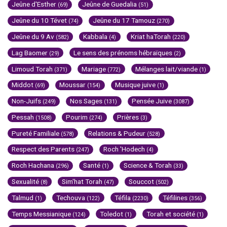
Jeûne d'Esther
Jeûne de Guedalia
(69)
(51)
Jeûne du 10 Tévet
Jeûne du 17 Tamouz
(74)
(270)
Jeûne du 9 Av
Kabbala
Kriat haTorah
(582)
(4)
(220)
Lag Baomer
Le sens des prénoms hébraïques
(29)
(2)
Limoud Torah
Mariage
Mélanges lait/viande
(371)
(772)
(1)
Middot
Moussar
Musique juive
(69)
(154)
(1)
Non-Juifs
Nos Sages
Pensée Juive
(249)
(131)
(3087)
Pessah
Pourim
Prières
(1508)
(274)
(3)
Pureté Familiale
Relations & Pudeur
(578)
(528)
Respect des Parents
Roch 'Hodech
(247)
(4)
Roch Hachana
Santé
Science & Torah
(296)
(1)
(33)
Sexualité
Sim'hat Torah
Souccot
(8)
(47)
(502)
Talmud
Techouva
Téfila
Téfilines
(1)
(122)
(2230)
(356)
Temps Messianique
Toledot
Torah et société
(124)
(1)
(1)