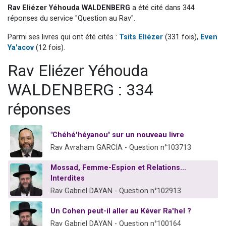
Rav Eliézer Yéhouda WALDENBERG
a été cité dans 344
17 personnes viennent de demander une bénédiction
réponses du service "Question au Rav".
4 personnes viennent de nous rejoindre sur WhatsApp
Parmi ses livres qui ont été cités :
Tsits Eliézer
(331 fois),
Even
Il reste 49 places pour étudier en groupe sur Zoom
Ya'acov
(12 fois).
Eva vient de donner son Maasser
Rav Eliézer Yéhouda
Eli vient de donner son Maasser
WALDENBERG : 334
réponses
"Chéhé'héyanou" sur un nouveau livre
Rav Avraham GARCIA - Question n°103713
Mossad, Femme-Espion et Relations...
Interdites
Rav Gabriel DAYAN - Question n°102913
Un Cohen peut-il aller au Kéver Ra'hel ?
Rav Gabriel DAYAN - Question n°100164