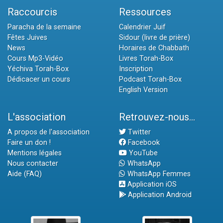
Raccourcis
Ressources
Paracha de la semaine
Calendrier Juif
Fêtes Juives
Sidour (livre de prière)
News
Horaires de Chabbath
Cours Mp3-Vidéo
Livres Torah-Box
Yéchiva Torah-Box
Inscription
Dédicacer un cours
Podcast Torah-Box
English Version
L'association
Retrouvez-nous...
A propos de l'association
Twitter
Faire un don !
Facebook
Mentions légales
YouTube
Nous contacter
WhatsApp
Aide (FAQ)
WhatsApp Femmes
Application iOS
Application Android