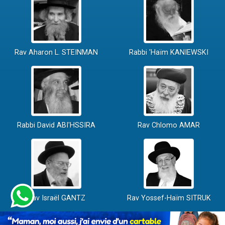
Rav Aharon L. STEINMAN
Rabbi 'Haïm KANIEWSKI
Rabbi David ABI'HSSIRA
Rav Chlomo AMAR
Rav Israël GANTZ
Rav Yossef-Haïm SITRUK