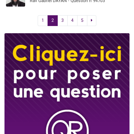
Rav Gabriel DAYAN - Question n°94703
1
2
3
4
5