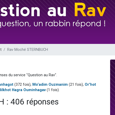
 viennent de demander une bénédiction
49 places pour étudier en groupe sur Zoom
de donner son Maasser
ent de donner son Maasser
viennent de nous rejoindre sur WhatsApp
t
Rav Moché STERNBUCH
nses du service "Question au Rav".
anhagot
(372 fois),
Mo’adim Ouzmanim
(21 fois),
Or'hot
Hilkhot Hagra Ouminhagav
(1 fois).
: 406 réponses