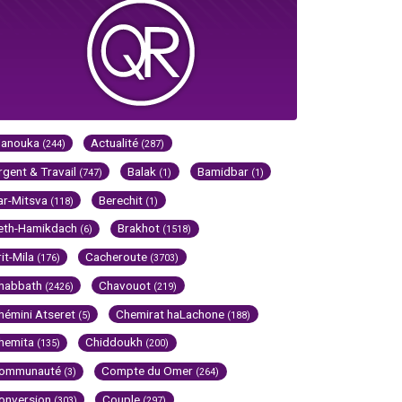
Hanouka
Actualité
(244)
(287)
rgent & Travail
Balak
Bamidbar
(747)
(1)
(1)
ar-Mitsva
Berechit
(118)
(1)
eth-Hamikdach
Brakhot
(6)
(1518)
rit-Mila
Cacheroute
(176)
(3703)
habbath
Chavouot
(2426)
(219)
hémini Atseret
Chemirat haLachone
(5)
(188)
hemita
Chiddoukh
(135)
(200)
ommunauté
Compte du Omer
(3)
(264)
onversion
Couple
(303)
(297)