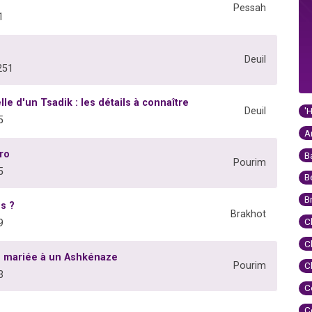
Pessah
1
Deuil
251
le d'un Tsadik : les détails à connaître
'
Deuil
5
A
ro
B
Pourim
5
B
B
s ?
Brakhot
C
9
C
e mariée à un Ashkénaze
Pourim
C
3
C
C