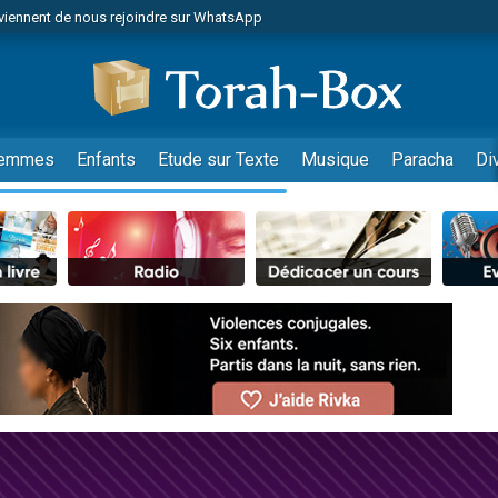
viennent de nous rejoindre sur WhatsApp
de donner son Maasser
es viennent de faire un don pour 5 jours de vacances aux Orphelins
es viennent de faire un don pour Diane, 80 ans, dans un appartement insalub
viennent de nous rejoindre sur WhatsApp
emmes
Enfants
Etude sur Texte
Musique
Paracha
Di
 viennent de demander une bénédiction
nnes viennent de faire un don pour Sauvez la jambe de Yohan
49 places pour étudier en groupe sur Zoom
lles musiques dans Torah-Box Music
viennent de nous rejoindre sur WhatsApp
viennent de nous rejoindre sur WhatsApp
les musiques dans Torah-Box Music
viennent de nous rejoindre sur WhatsApp
es viennent de faire un don pour Tsédaka : pauvres d'Israel
sion radio : Visions de grandeur n°104 : Le Chabbath et le Birkat Hamazone à 