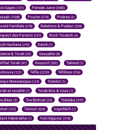
os Sages
Pensée Juive
(131)
(3085)
essah
Pourim
Prières
(1508)
(274)
(3)
ureté Familiale
Relations & Pudeur
(578)
(528)
espect des Parents
Roch 'Hodech
(247)
(4)
och Hachana
Santé
(295)
(1)
cience & Torah
Sexualité
(33)
(8)
im'hat Torah
Souccot
Talmud
(47)
(502)
(1)
echouva
Téfila
Téfilines
(122)
(2230)
(356)
emps Messianique
Toledot
(124)
(1)
orah et société
Torah-Box & vous
(1)
(1)
ou Béav
Tou Bichvat
Tsédaka
(3)
(24)
(397)
sitsit
Tsniout
Vayichla'h
(167)
(634)
(1)
ézot Haberakha
Yom Kippour
(1)
(318)