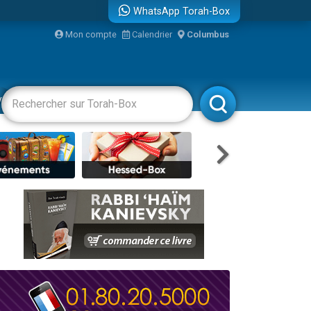
WhatsApp Torah-Box
Mon compte
Calendrier
Columbus
re
vertissements
Livres
Rabbanim
travers le temps