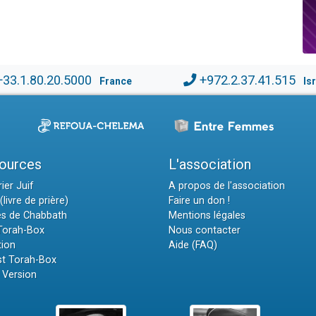
+33.1.80.20.5000
+972.2.37.41.515
France
Is
ources
L'association
ier Juif
A propos de l'association
(livre de prière)
Faire un don !
es de Chabbath
Mentions légales
 Torah-Box
Nous contacter
tion
Aide (FAQ)
t Torah-Box
 Version