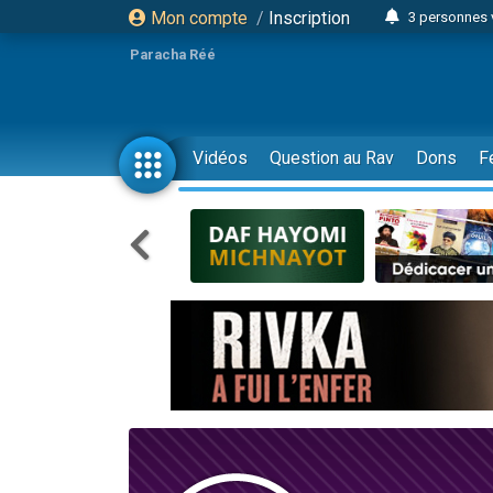
Mon compte
/
Inscription
3 personnes 
Odaya vient 
Paracha Réé
3 personn
3 personn
2 personnes 
Vidéos
Question au Rav
Dons
F
13 personnes
30 perso
Il reste 
12 nouve
3 personnes 
2 personnes 
2 nouvel
3 personnes 
8 personn
Nouvelle émis