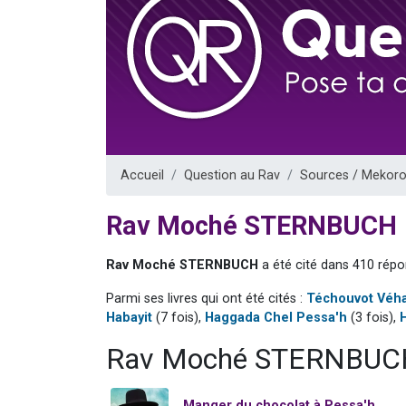
61 personnes
Il reste 
Ariel vient 
Nathaniel vi
4 personnes 
Accueil
Question au Rav
Sources / Mekoro
Rav Moché STERNBUCH
Rav Moché STERNBUCH
a été cité dans 410 répo
Parmi ses livres qui ont été cités :
Téchouvot Véh
Habayit
(7 fois),
Haggada Chel Pessa'h
(3 fois),
Rav Moché STERNBUCH 
Manger du chocolat à Pessa'h