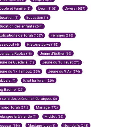
ouple et Famille
Deuil
Divers
(5)
(1102)
(5037)
ducation
Education
(1)
(1)
ducation des enfants
(244)
xplications de Torah
Femmes
(1057)
(316)
assidout
Histoire Juive
(4)
(189)
ochaana Rabba
Jeûne d'Esther
(18)
(69)
eûne de Guedalia
Jeûne du 10 Tévet
(51)
(74)
eûne du 17 Tamouz
Jeûne du 9 Av
(269)
(574)
abbala
Kriat haTorah
(4)
(220)
ag Baomer
(29)
e sens des prénoms hébraïques
(2)
imoud Torah
Mariage
(371)
(772)
élanges lait/viande
Middot
(1)
(69)
oussar
Musique juive
Non-Juifs
(154)
(1)
(248)