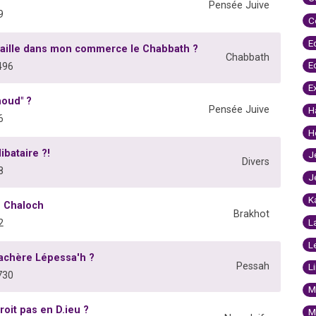
Pensée Juive
9
C
E
vaille dans mon commerce le Chabbath ?
Chabbath
E
496
E
houd" ?
Pensée Juive
H
6
H
bataire ?!
J
Divers
8
J
K
èn Chaloch
Brakhot
L
2
L
achère Lépessa'h ?
Pessah
L
730
M
roit pas en D.ieu ?
M