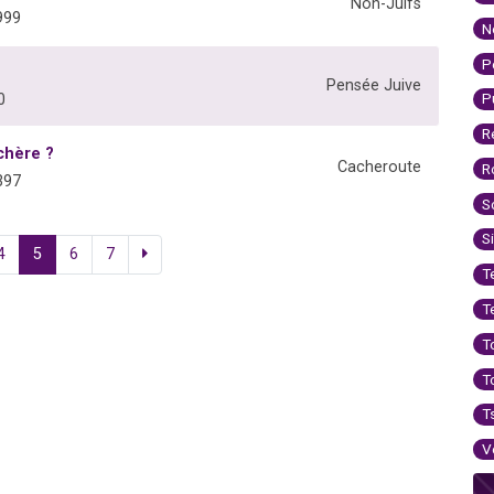
Non-Juifs
999
N
P
Pensée Juive
P
0
R
chère ?
Cacheroute
R
397
S
S
4
5
6
7
T
T
T
T
T
V