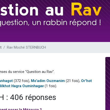
49 places pour étudier en groupe sur Zoom
lles musiques dans Torah-Box Music
viennent de nous rejoindre sur WhatsApp
viennent de nous rejoindre sur WhatsApp
viennent de nous rejoindre sur WhatsApp
t
Rav Moché STERNBUCH
nses du service "Question au Rav".
anhagot
(372 fois),
Mo’adim Ouzmanim
(21 fois),
Or'hot
Hilkhot Hagra Ouminhagav
(1 fois).
: 406 réponses
ent poser la Mézouza ?