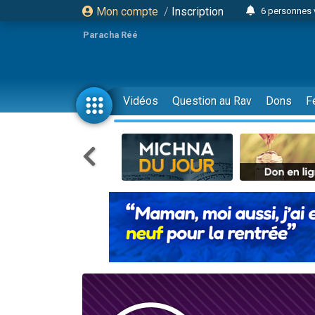
Mon compte
/
Inscription
6 personnes 
4 personn
Paracha Réé
2 personn
17 personnes
4 personnes 
Vidéos
Question au Rav
Dons
F
Il reste 
23 person
Eva vient de
4 personnes 
3 personnes 
3 personn
Odaya vient 
13 personnes
2 personnes 
30 perso