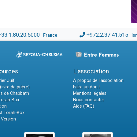
+33.1.80.20.5000
+972.2.37.41.515
France
Is
ources
L'association
ier Juif
A propos de l'association
(livre de prière)
Faire un don !
es de Chabbath
Mentions légales
 Torah-Box
Nous contacter
tion
Aide (FAQ)
t Torah-Box
 Version