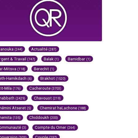
Hanouka
Actualité
(244)
(287)
rgent & Travail
Balak
Bamidbar
(747)
(1)
(1)
ar-Mitsva
Berechit
(118)
(1)
eth-Hamikdach
Brakhot
(6)
(1520)
rit-Mila
Cacheroute
(176)
(3703)
habbath
Chavouot
(2429)
(219)
hémini Atseret
Chemirat haLachone
(5)
(188)
hemita
Chiddoukh
(135)
(200)
ommunauté
Compte du Omer
(3)
(264)
onversion
Couple
(303)
(297)