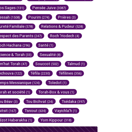
os Sages
Pensée Juive
(131)
(3087)
essah
Pourim
Prières
(1508)
(274)
(3)
ureté Familiale
Relations & Pudeur
(578)
(528)
espect des Parents
Roch 'Hodech
(247)
(4)
och Hachana
Santé
(296)
(1)
cience & Torah
Sexualité
(33)
(8)
im'hat Torah
Souccot
Talmud
(47)
(502)
(1)
echouva
Téfila
Téfilines
(122)
(2230)
(356)
emps Messianique
Toledot
(124)
(1)
orah et société
Torah-Box & vous
(1)
(1)
ou Béav
Tou Bichvat
Tsédaka
(3)
(24)
(397)
sitsit
Tsniout
Vayichla'h
(167)
(634)
(1)
ézot Haberakha
Yom Kippour
(1)
(318)