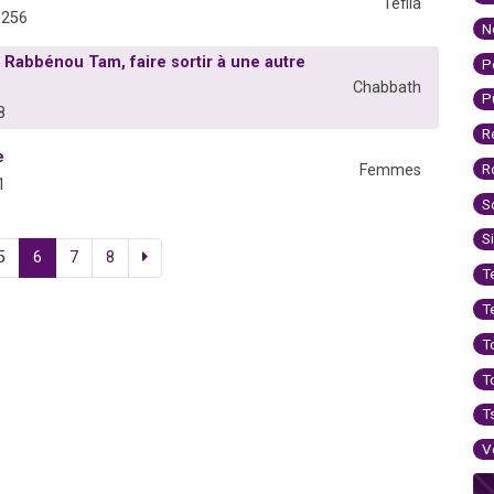
Téfila
8256
N
 Rabbénou Tam, faire sortir à une autre
P
Chabbath
P
8
R
e
R
Femmes
1
S
S
5
6
7
8
T
T
T
T
T
V