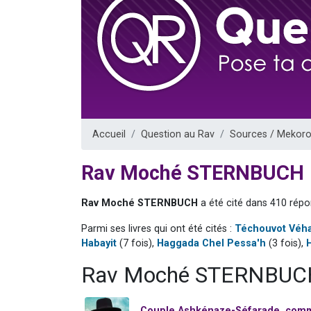
Il reste 
12 nouve
3 personnes 
2 personnes 
2 personnes 
Accueil
Question au Rav
Sources / Mekoro
Rav Moché STERNBUCH
Rav Moché STERNBUCH
a été cité dans 410 répo
Parmi ses livres qui ont été cités :
Téchouvot Véh
Habayit
(7 fois),
Haggada Chel Pessa'h
(3 fois),
Rav Moché STERNBUCH 
Couple Ashkénaze-Séfarade, comm