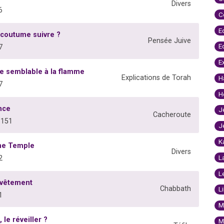
Divers
6
C
E
 coutume suivre ?
Pensée Juive
E
7
E
ve semblable à la flamme
Explications de Torah
H
7
H
ance
J
Cacheroute
8151
J
K
me Temple
Divers
L
2
L
 vêtement
Chabbath
L
1
M
 le réveiller ?
M