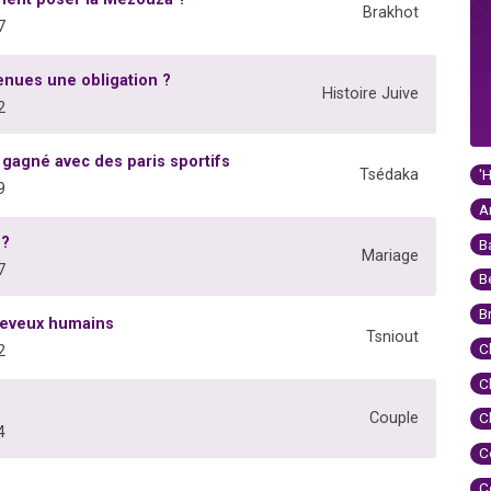
Brakhot
7
enues une obligation ?
Histoire Juive
2
 gagné avec des paris sportifs
'
Tsédaka
9
A
 ?
B
Mariage
7
B
B
heveux humains
Tsniout
C
2
C
Couple
C
4
C
C