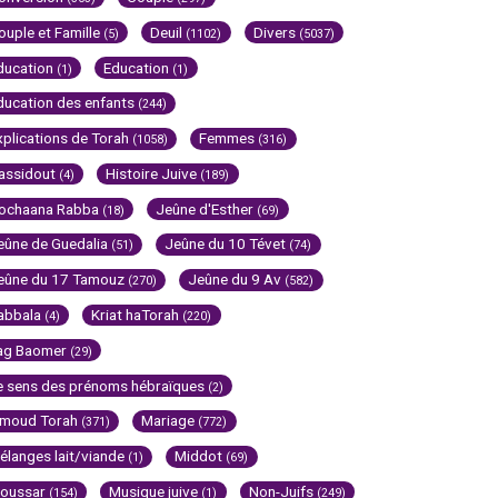
ouple et Famille
Deuil
Divers
(5)
(1102)
(5037)
ducation
Education
(1)
(1)
ducation des enfants
(244)
xplications de Torah
Femmes
(1058)
(316)
assidout
Histoire Juive
(4)
(189)
ochaana Rabba
Jeûne d'Esther
(18)
(69)
eûne de Guedalia
Jeûne du 10 Tévet
(51)
(74)
eûne du 17 Tamouz
Jeûne du 9 Av
(270)
(582)
abbala
Kriat haTorah
(4)
(220)
ag Baomer
(29)
e sens des prénoms hébraïques
(2)
imoud Torah
Mariage
(371)
(772)
élanges lait/viande
Middot
(1)
(69)
oussar
Musique juive
Non-Juifs
(154)
(1)
(249)