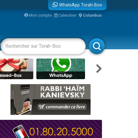
WhatsApp Torah-Box
...
Mon compte
Calendrier
Columbus
vertissements
Livres
Rabbanim
bre