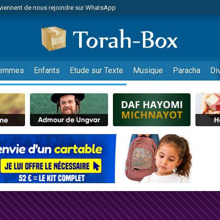
viennent de nous rejoindre sur WhatsApp
es viennent de faire un don pour Reloger Rivka, 6 enfants, victime de violences
es viennent de faire un don pour 1 Journée de Vacances Pour les Enfants
 viennent de demander une bénédiction
viennent de nous rejoindre sur WhatsApp
emmes
Enfants
Etude sur Texte
Musique
Paracha
Di
49 places pour étudier en groupe sur Zoom
nes viennent de faire un don pour Diane, 80 ans, dans un appartement insalu
 donner son Maasser
viennent de nous rejoindre sur WhatsApp
viennent de nous rejoindre sur WhatsApp
es viennent de faire un don pour 5 jours de vacances aux Orphelins
de donner son Maasser
 viennent de demander une bénédiction
viennent de nous rejoindre sur WhatsApp
nnes viennent de faire un don pour Sauvez la jambe de Yohan