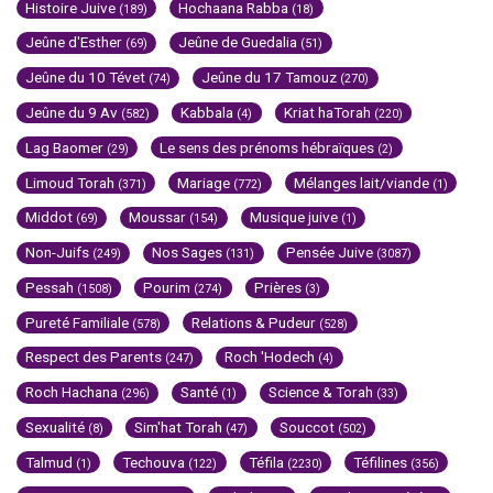
Histoire Juive
Hochaana Rabba
(189)
(18)
Jeûne d'Esther
Jeûne de Guedalia
(69)
(51)
Jeûne du 10 Tévet
Jeûne du 17 Tamouz
(74)
(270)
Jeûne du 9 Av
Kabbala
Kriat haTorah
(582)
(4)
(220)
Lag Baomer
Le sens des prénoms hébraïques
(29)
(2)
Limoud Torah
Mariage
Mélanges lait/viande
(371)
(772)
(1)
Middot
Moussar
Musique juive
(69)
(154)
(1)
Non-Juifs
Nos Sages
Pensée Juive
(249)
(131)
(3087)
Pessah
Pourim
Prières
(1508)
(274)
(3)
Pureté Familiale
Relations & Pudeur
(578)
(528)
Respect des Parents
Roch 'Hodech
(247)
(4)
Roch Hachana
Santé
Science & Torah
(296)
(1)
(33)
Sexualité
Sim'hat Torah
Souccot
(8)
(47)
(502)
Talmud
Techouva
Téfila
Téfilines
(1)
(122)
(2230)
(356)