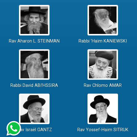
Rav Aharon L. STEINMAN
Rabbi 'Haïm KANIEWSKI
Rabbi David ABI'HSSIRA
Rav Chlomo AMAR
Rav Israël GANTZ
Rav Yossef-Haïm SITRUK