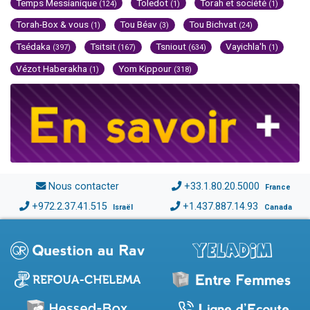
Temps Messianique
Toledot
Torah et société
(124)
(1)
(1)
Torah-Box & vous
Tou Béav
Tou Bichvat
(1)
(3)
(24)
Tsédaka
Tsitsit
Tsniout
Vayichla'h
(397)
(167)
(634)
(1)
Vézot Haberakha
Yom Kippour
(1)
(318)
Nous contacter
+33.1.80.20.5000
France
+972.2.37.41.515
+1.437.887.14.93
Israël
Canada