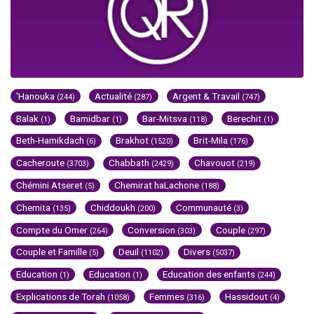
'Hanouka
Actualité
Argent & Travail
(244)
(287)
(747)
Balak
Bamidbar
Bar-Mitsva
Berechit
(1)
(1)
(118)
(1)
Beth-Hamikdach
Brakhot
Brit-Mila
(6)
(1520)
(176)
Cacheroute
Chabbath
Chavouot
(3703)
(2429)
(219)
Chémini Atseret
Chemirat haLachone
(5)
(188)
Chemita
Chiddoukh
Communauté
(135)
(200)
(3)
Compte du Omer
Conversion
Couple
(264)
(303)
(297)
Couple et Famille
Deuil
Divers
(5)
(1102)
(5037)
Education
Education
Education des enfants
(1)
(1)
(244)
Explications de Torah
Femmes
Hassidout
(1058)
(316)
(4)