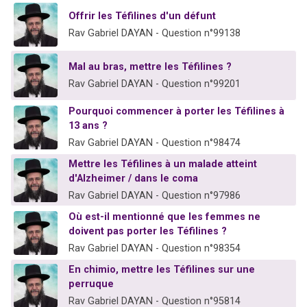
Nouvelle émission radio : Visions de grandeur n°104 : Le Chabbath et le Birkat Hamazone à travers le temps
Offrir les Téfilines d'un défunt
61 personnes viennent de demander une bénédiction
Rav Gabriel DAYAN - Question n°99138
Ariel vient de donner son Maasser
Mal au bras, mettre les Téfilines ?
Il reste 49 places pour étudier en groupe sur Zoom
Rav Gabriel DAYAN - Question n°99201
Eva vient de donner son Maasser
Pourquoi commencer à porter les Téfilines à
13 ans ?
Rav Gabriel DAYAN - Question n°98474
Mettre les Téfilines à un malade atteint
d'Alzheimer / dans le coma
Rav Gabriel DAYAN - Question n°97986
Où est-il mentionné que les femmes ne
doivent pas porter les Téfilines ?
Rav Gabriel DAYAN - Question n°98354
En chimio, mettre les Téfilines sur une
perruque
Rav Gabriel DAYAN - Question n°95814