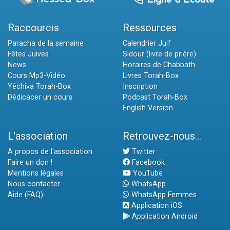
Raccourcis
Ressources
Paracha de la semaine
Calendrier Juif
Fêtes Juives
Sidour (livre de prière)
News
Horaires de Chabbath
Cours Mp3-Vidéo
Livres Torah-Box
Yéchiva Torah-Box
Inscription
Dédicacer un cours
Podcast Torah-Box
English Version
L'association
Retrouvez-nous...
A propos de l'association
Twitter
Faire un don !
Facebook
Mentions légales
YouTube
Nous contacter
WhatsApp
Aide (FAQ)
WhatsApp Femmes
Application iOS
Application Android