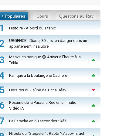
+ Populaires
Cours
Questions au Rav
1
Histoire - À bord du Titanic
2
URGENCE - Diane, 80 ans, en danger dans un
appartement insalubre
3
Mitsva en panique 😨 Arriver à l'heure à la
Téfila
4
Panique à la boulangerie Cachère
5
Horaires du Jeûne de Ticha Béav
6
Résumé de la Paracha Réé en animation
Vidéo IA
7
La Paracha en 60 secondes : Réé
Hiloula du "Steïpeler" : Rabbi Ya’acov Israël