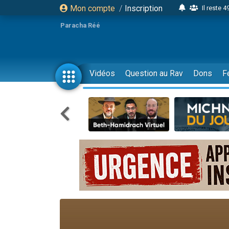
Mon compte
/
Inscription
Il reste 
16 person
Paracha Réé
2 personnes 
6 personnes 
4 personn
Vidéos
Question au Rav
Dons
F
2 personn
17 personnes
4 personnes 
Il reste 
Eva vient de
4 personnes 
3 personnes 
Odaya vient 
3 personn
2 personnes 