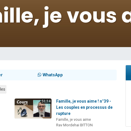
 viennent de demander une bénédiction
nnes viennent de faire un don pour Sauvez la jambe de Yohan
49 places pour étudier en groupe sur Zoom
lles musiques dans Torah-Box Music
 viennent de demander une bénédiction
er
WhatsApp
les
-
Famille, je vous aime ! n°39 -
51:14
Les couples en processus de
rupture
Famille, je vous aime
Rav Mordehai BITTON