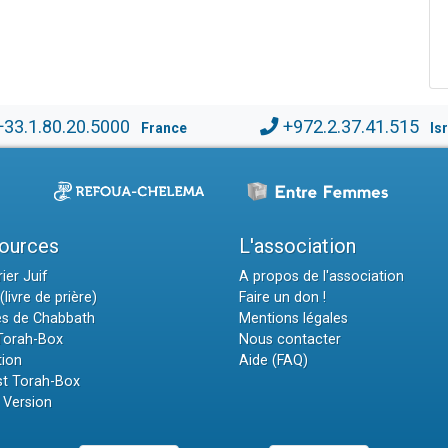
+33.1.80.20.5000
+972.2.37.41.515
France
Is
ources
L'association
ier Juif
A propos de l'association
(livre de prière)
Faire un don !
es de Chabbath
Mentions légales
 Torah-Box
Nous contacter
tion
Aide (FAQ)
t Torah-Box
 Version