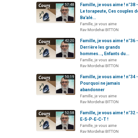
Famille, je vous aime ! n°38 
57:48
Le torapeute, Ces couples d
Ba'alé...
Famille, je vous aime
Rav Mordehai BITTON
Famille, je vous aime ! n°36 
42:20
Derrière les grands
hommes..., Enfants du...
Famille, je vous aime
Rav Mordehai BITTON
Famille, je vous aime ! n°34 
50:19
Pourquoi ne jamais
abandonner
Famille, je vous aime
Rav Mordehai BITTON
Famille, je vous aime ! n°32 -
52:58
E-S-P-E-C-T !
Famille, je vous aime
Rav Mordehai BITTON