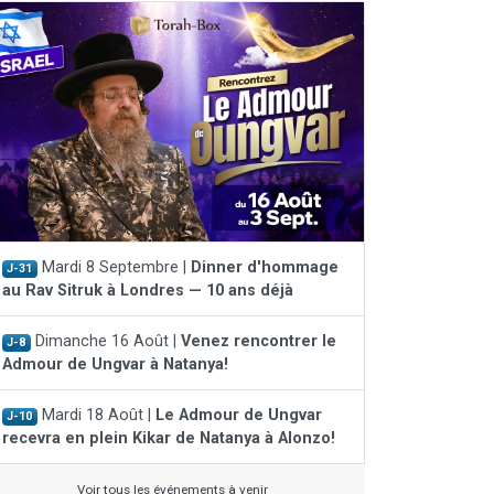
Mardi 8 Septembre |
Dinner d'hommage
J-31
au Rav Sitruk à Londres — 10 ans déjà
Dimanche 16 Août |
Venez rencontrer le
J-8
Admour de Ungvar à Natanya!
Mardi 18 Août |
Le Admour de Ungvar
J-10
recevra en plein Kikar de Natanya à Alonzo!
Voir tous les événements à venir