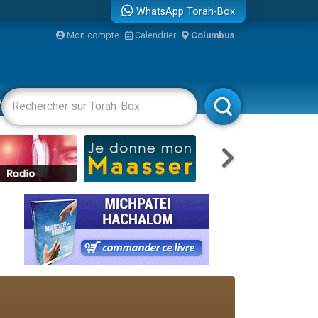
WhatsApp Torah-Box
bre
Mon compte
Calendrier
Columbus
...
vertissements
Livres
Rabbanim