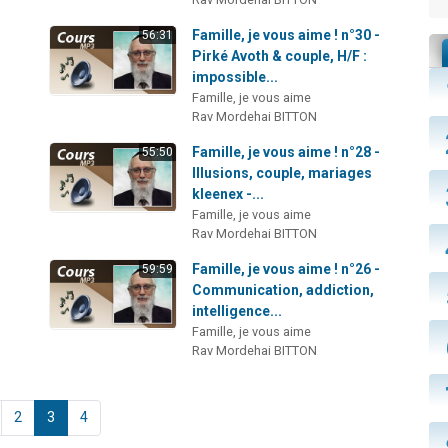
-
Famille, je vous aime ! n°30 -
56:31
Pirké Avoth & couple, H/F :
impossible...
Famille, je vous aime
Rav Mordehai BITTON
-
Famille, je vous aime ! n°28 -
55:50
Illusions, couple, mariages
kleenex -...
Famille, je vous aime
Rav Mordehai BITTON
-
Famille, je vous aime ! n°26 -
59:59
Communication, addiction,
intelligence...
Famille, je vous aime
Rav Mordehai BITTON
2
3
4