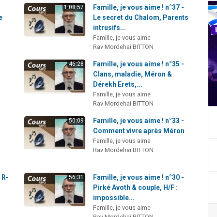
-
Famille, je vous aime ! n°37 -
1:08:57
e
Le secret du Chalom, Parents
intrusifs...
Famille, je vous aime
Rav Mordehai BITTON
-
Famille, je vous aime ! n°35 -
46:28
Clans, maladie, Méron &
Dérekh Erets,...
Famille, je vous aime
Rav Mordehai BITTON
-
Famille, je vous aime ! n°33 -
50:09
Comment vivre après Méron
Famille, je vous aime
Rav Mordehai BITTON
 R-
Famille, je vous aime ! n°30 -
56:31
Pirké Avoth & couple, H/F :
impossible...
Famille, je vous aime
Rav Mordehai BITTON