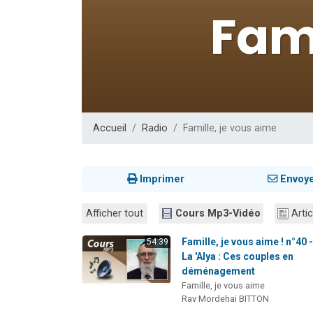
13 personnes
30 perso
Il reste 
12 nouve
29 personnes
Accueil
Radio
Famille, je vous aime
Imprimer
Envoy
Afficher tout
Cours Mp3-Vidéo
Artic
Famille, je vous aime ! n°40 
54:39
La 'Alya : Ces couples en
déménagement
Famille, je vous aime
Rav Mordehai BITTON