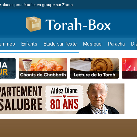
49 places pour étudier en groupe sur Zoom
nes viennent de faire un don pour Diane, 80 ans, dans un appartement insalu
viennent de nous rejoindre sur WhatsApp
viennent de nous rejoindre sur WhatsApp
es viennent de faire un don pour Reloger Rivka, 6 enfants, victime de violences
emmes
Enfants
Etude sur Texte
Musique
Paracha
Di
es viennent de faire un don pour 1 Journée de Vacances Pour les Enfants
 viennent de demander une bénédiction
viennent de nous rejoindre sur WhatsApp
49 places pour étudier en groupe sur Zoom
 donner son Maasser
viennent de nous rejoindre sur WhatsApp
viennent de nous rejoindre sur WhatsApp
de donner son Maasser
es viennent de faire un don pour 5 jours de vacances aux Orphelins
viennent de nous rejoindre sur WhatsApp