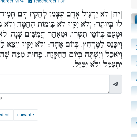
charger MP4
Télécharger PDF
יח] לֹא יַרְגִּיל אָדָם עַצְמוֹ לְהַקִּיז דָּם תָּמִיד, 
לוֹ בְּיוֹתֵר; וְלֹא יַקִּיז לֹא בִּימוֹת הַחַמָּה וְלֹא בִּ
וּמְעַט בְּיוֹמֵי תִּשְׁרִי. וּמֵאַחַר חֲמִשִּׁים שָׁנָה, לֹא
וְיִכָּנֵס לַמֶּרְחֵץ, בְּיוֹם אֶחָד; וְלֹא יַקִּיז וְיֵצֵא ל.
וְיֹאכַל וְיִשְׁתֶּה בְּיוֹם הַהַקָּזָה, פָּחוּת מִמַּה שְׁהו
יִתְעַמַּל וְלֹא יִטַּיַּל.
s
édent
suivant