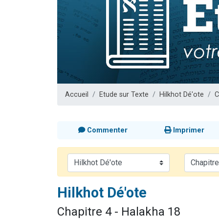
Il reste 
12 nouve
3 personnes 
2 personnes 
2 personnes 
Accueil
Etude sur Texte
Hilkhot Dé'ote
C
Commenter
Imprimer
Hilkhot Dé'ote
Chapitre 4 - Halakha 18