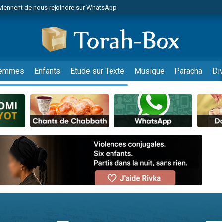
viennent de nous rejoindre sur WhatsApp
es viennent de faire un don pour Reloger Rivka, 6 enfants, victime de violences
es viennent de faire un don pour 1 Journée de Vacances Pour les Enfants
 viennent de demander une bénédiction
viennent de nous rejoindre sur WhatsApp
emmes
Enfants
Etude sur Texte
Musique
Paracha
Di
49 places pour étudier en groupe sur Zoom
nes viennent de faire un don pour Diane, 80 ans, dans un appartement insalu
 donner son Maasser
viennent de nous rejoindre sur WhatsApp
viennent de nous rejoindre sur WhatsApp
es viennent de faire un don pour 5 jours de vacances aux Orphelins
de donner son Maasser
 viennent de demander une bénédiction
viennent de nous rejoindre sur WhatsApp
nnes viennent de faire un don pour Sauvez la jambe de Yohan