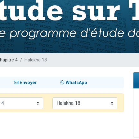
49 places pour étudier en groupe sur Zoom
lles musiques dans Torah-Box Music
viennent de nous rejoindre sur WhatsApp
viennent de nous rejoindre sur WhatsApp
viennent de nous rejoindre sur WhatsApp
hapitre 4
Halakha 18
Envoyer
WhatsApp