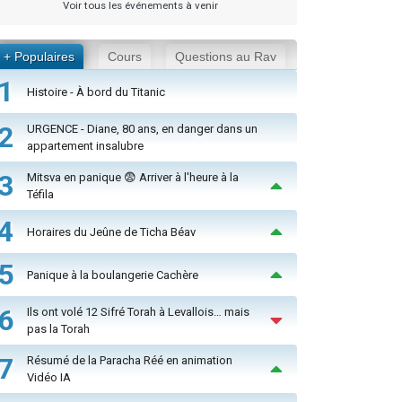
Voir tous les événements à venir
+ Populaires
Cours
Questions au Rav
1
Histoire - À bord du Titanic
2
URGENCE - Diane, 80 ans, en danger dans un
appartement insalubre
3
Mitsva en panique 😨 Arriver à l'heure à la
Téfila
4
Horaires du Jeûne de Ticha Béav
5
Panique à la boulangerie Cachère
6
Ils ont volé 12 Sifré Torah à Levallois… mais
pas la Torah
7
Résumé de la Paracha Réé en animation
Vidéo IA