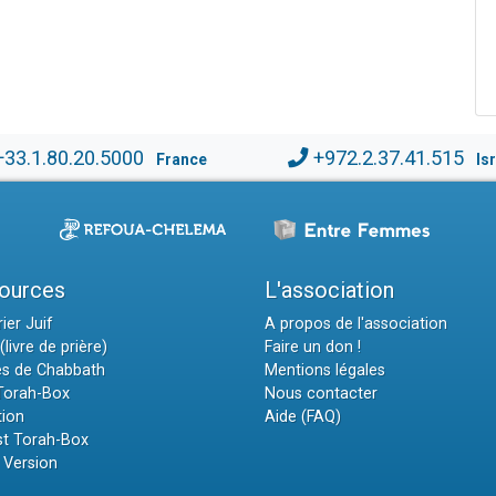
+33.1.80.20.5000
+972.2.37.41.515
France
Is
ources
L'association
ier Juif
A propos de l'association
(livre de prière)
Faire un don !
es de Chabbath
Mentions légales
 Torah-Box
Nous contacter
tion
Aide (FAQ)
t Torah-Box
 Version