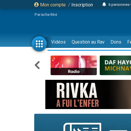
Mon compte
/
Inscription
6 personnes 
4 personn
Paracha Réé
2 personn
17 personnes
4 personnes 
Vidéos
Question au Rav
Dons
F
Il reste 
23 person
Eva vient de
4 personnes 
3 personnes 
3 personn
Odaya vient 
13 personnes
2 personnes 
30 perso