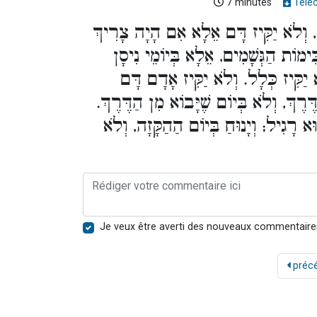
7 minutes
Télé
[וְלֹא יַקִּיז דָּם אֵלָא אִם הָיָה צָרִיךְ
ימוֹת הַגְּשָׁמִים, אֵלָא בְּיוֹמֵי נִיסָן
 יַקִּיז כְּלָל. וְלֹא יַקִּיז אָדָם דָּם
ַדֶּרֶךְ, וְלֹא בְּיוֹם שֶׁיָּבוֹא מִן הַדֶּרֶךְ
ּא רָגִיל; וְיָנוּחַ בְּיוֹם הַהַקָּזָה, וְלֹא
Je veux être averti des nouveaux commentaire
préc