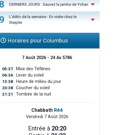
8
DERNIERS JOURS : Sauvez la jambe de Yohan
9
L'édito de la semaine - En visite chez le
Steipler
Horaires pour Columbus
7 Août 2026 - 24 Av 5786
05:37
Mise des Téfilines
06:36
Lever du soleil
13:38
Heure de milieu du jour
20:38
Coucher du soleil
21:21
Tombée de la nuit
Chabbath
Réé
Vendredi 7 Août 2026
Entrée à
20:20