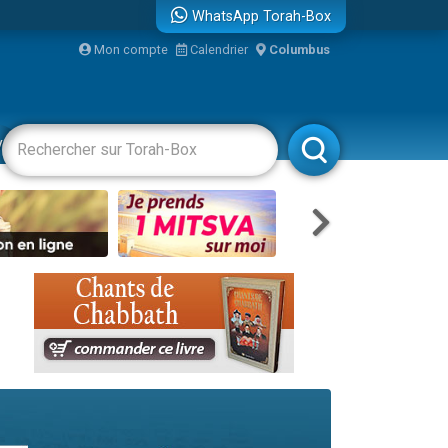
WhatsApp Torah-Box
...
Mon compte
Calendrier
Columbus
vertissements
Livres
Rabbanim
bre