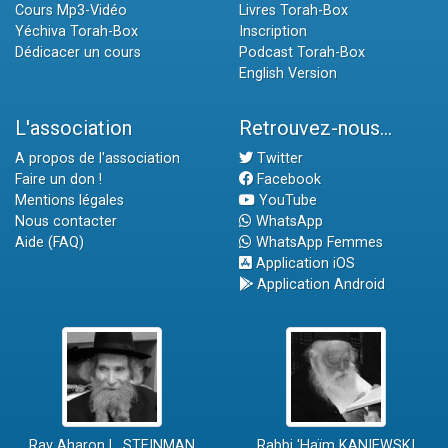
Cours Mp3-Vidéo
Livres Torah-Box
Yéchiva Torah-Box
Inscription
Dédicacer un cours
Podcast Torah-Box
English Version
L'association
Retrouvez-nous...
A propos de l'association
Twitter
Faire un don !
Facebook
Mentions légales
YouTube
Nous contacter
WhatsApp
Aide (FAQ)
WhatsApp Femmes
Application iOS
Application Android
Rav Aharon L. STEINMAN
Rabbi 'Haïm KANIEWSKI