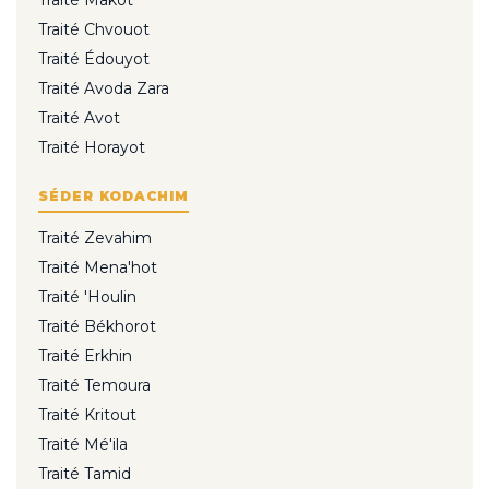
Traité Makot
Traité Chvouot
Traité Édouyot
Traité Avoda Zara
Traité Avot
Traité Horayot
SÉDER KODACHIM
Traité Zevahim
Traité Mena'hot
Traité 'Houlin
Traité Békhorot
Traité Erkhin
Traité Temoura
Traité Kritout
Traité Mé'ila
Traité Tamid