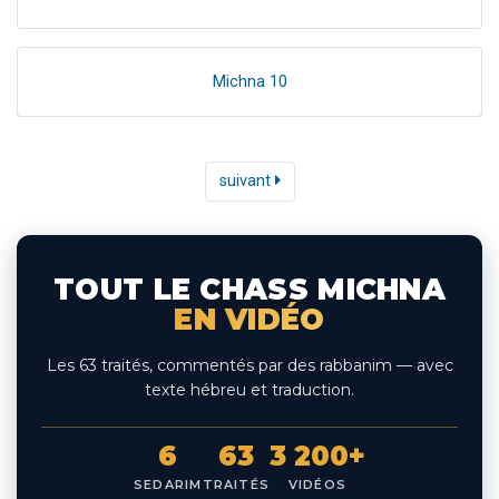
Michna 10
suivant
TOUT LE CHASS MICHNA
EN VIDÉO
Les 63 traités, commentés par des rabbanim — avec
texte hébreu et traduction.
6
63
3 200+
SEDARIM
TRAITÉS
VIDÉOS