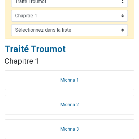
2 personnes viennent de nous rejoindre sur WhatsApp
13 personnes viennent de demander une bénédiction
Il reste 49 places pour étudier en groupe sur Zoom
12 nouvelles musiques dans Torah-Box Music
2 personnes viennent de nous rejoindre sur WhatsApp
Traité Troumot
Chapitre 1
Michna 1
Michna 2
Michna 3