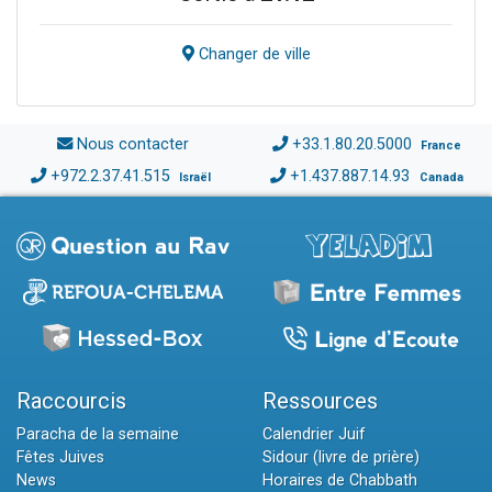
Changer de ville
Nous contacter
+33.1.80.20.5000
France
+972.2.37.41.515
+1.437.887.14.93
Israël
Canada
Raccourcis
Ressources
Paracha de la semaine
Calendrier Juif
Fêtes Juives
Sidour (livre de prière)
News
Horaires de Chabbath