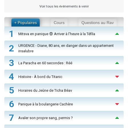
Voir tous les événements à venir
+ Populaires
Cours
Questions au Rav
1
Mitsva en panique 😨 Arriver à l'heure à la Téfila
2
URGENCE - Diane, 80 ans, en danger dans un appartement
insalubre
3
La Paracha en 60 secondes : Réé
4
Histoire - À bord du Titanic
5
Horaires du Jeûne de Ticha Béav
6
Panique à la boulangerie Cachère
7
Avaler son propre sang, permis ?