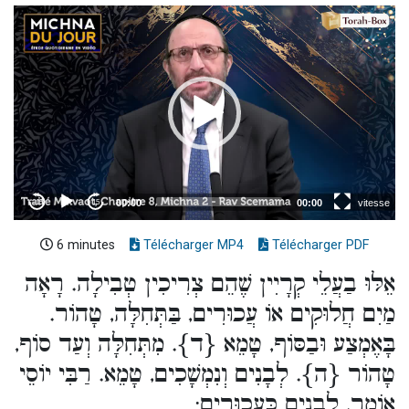
6 minutes
Télécharger MP4
Télécharger PDF
אֵלּוּ בַעֲלֵי קְרָיִין שֶׁהֵם צְרִיכִין טְבִילָה. רָאָה
מַיִם חֲלוּקִים אוֹ עֲכוּרִים, בַּתְּחִלָּה, טָהוֹר.
בָּאֶמְצַע וּבַסּוֹף, טָמֵא {ד}. מִתְּחִלָּה וְעַד סוֹף,
טָהוֹר {ה}. לְבָנִים וְנִמְשָׁכִים, טָמֵא. רַבִּי יוֹסֵי
אוֹמֵר, לְבָנִים כָּעֲכוּרִים: