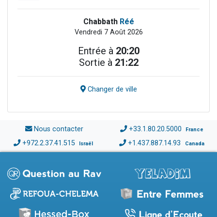
Chabbath
Réé
Vendredi 7 Août 2026
Entrée à
20:20
Sortie à
21:22
Changer de ville
Nous contacter
+33.1.80.20.5000
France
+972.2.37.41.515
+1.437.887.14.93
Israël
Canada