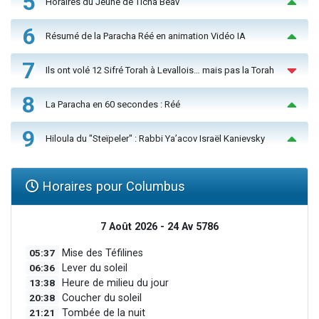
5
Horaires du Jeûne de Ticha Béav
6
Résumé de la Paracha Réé en animation Vidéo IA
7
Ils ont volé 12 Sifré Torah à Levallois… mais pas la Torah
8
La Paracha en 60 secondes : Réé
9
Hiloula du "Steïpeler" : Rabbi Ya’acov Israël Kanievsky
Horaires pour Columbus
7 Août 2026 - 24 Av 5786
05:37
Mise des Téfilines
06:36
Lever du soleil
13:38
Heure de milieu du jour
20:38
Coucher du soleil
21:21
Tombée de la nuit