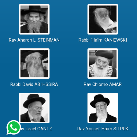
Rav Aharon L. STEINMAN
Rabbi 'Haïm KANIEWSKI
Rabbi David ABI'HSSIRA
Rav Chlomo AMAR
Rav Israël GANTZ
Rav Yossef-Haïm SITRUK