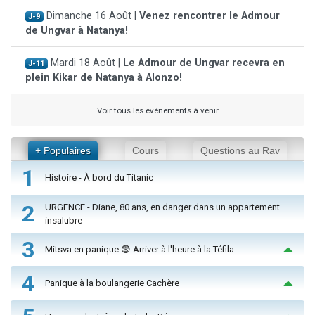
Dimanche 16 Août |
Venez rencontrer le Admour
J-9
de Ungvar à Natanya!
Mardi 18 Août |
Le Admour de Ungvar recevra en
J-11
plein Kikar de Natanya à Alonzo!
Voir tous les événements à venir
+ Populaires
Cours
Questions au Rav
1
Histoire - À bord du Titanic
2
URGENCE - Diane, 80 ans, en danger dans un appartement
insalubre
3
Mitsva en panique 😨 Arriver à l'heure à la Téfila
4
Panique à la boulangerie Cachère