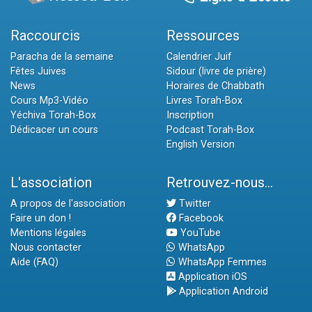
Raccourcis
Ressources
Paracha de la semaine
Calendrier Juif
Fêtes Juives
Sidour (livre de prière)
News
Horaires de Chabbath
Cours Mp3-Vidéo
Livres Torah-Box
Yéchiva Torah-Box
Inscription
Dédicacer un cours
Podcast Torah-Box
English Version
L'association
Retrouvez-nous...
A propos de l'association
Twitter
Faire un don !
Facebook
Mentions légales
YouTube
Nous contacter
WhatsApp
Aide (FAQ)
WhatsApp Femmes
Application iOS
Application Android