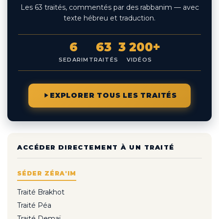
Les 63 traités, commentés par des rabbanim — avec
texte hébreu et traduction.
6
63
3 200+
SEDARIM
TRAITÉS
VIDÉOS
EXPLORER TOUS LES TRAITÉS
ACCÉDER DIRECTEMENT À UN TRAITÉ
SÉDER ZÉRA'IM
Traité Brakhot
Traité Péa
Traité Demaï