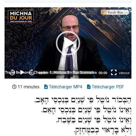
11 minutes
Télécharger MP4
Télécharger PDF
הַבְּכוֹר נוֹטֵל פִּי שְׁנַיִם בְּנִכְסֵי הָאָב,
וְאֵינוֹ נוֹטֵל פִּי שְׁנַיִם בְּנִכְסֵי הָאֵם.
וְאֵינוֹ נוֹטֵל פִּי שְׁנַיִם בַּשֶּׁבַח,
וְלֹא בֶָּרָאוּי כְּבַמֻּחְזָק.