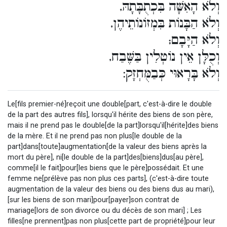
וְלֹא הָאִשָּׁה בִּכְתֻבָּתָהּ,
וְלֹא הַבָּנוֹת בִּמְזוֹנוֹתֵיהֶן,
וְלֹא הַיָּבָם;
וְכֻלָּן אֵין נוֹטְלִין בַּשֶּׁבַח,
וְלֹא בָּרָאוּי כְּבַמֻּחְזָק:
Le[fils premier-né]reçoit une double[part, c'est-à-dire le double
de la part des autres fils], lorsqu'il hérite des biens de son père,
mais il ne prend pas le double[de la part]lorsqu'il[hérite]des biens
de la mère. Et il ne prend pas non plus[le double de la
part]dans[toute]augmentation[de la valeur des biens après la
mort du père], ni[le double de la part]des[biens]dus[au père],
comme[il le fait]pour[les biens que le père]possédait. Et une
femme ne[prélève pas non plus ces parts], (c'est-à-dire toute
augmentation de la valeur des biens ou des biens dus au mari),
[sur les biens de son mari]pour[payer]son contrat de
mariage[lors de son divorce ou du décès de son mari] ; Les
filles[ne prennent]pas non plus[cette part de propriété]pour leur