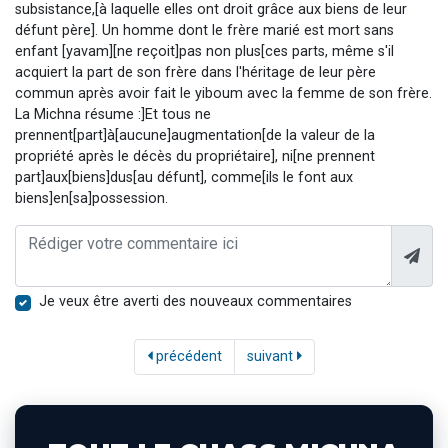
subsistance,[à laquelle elles ont droit grâce aux biens de leur
défunt père]. Un homme dont le frère marié est mort sans
enfant [yavam][ne reçoit]pas non plus[ces parts, même s'il
acquiert la part de son frère dans l'héritage de leur père
commun après avoir fait le yiboum avec la femme de son frère.
La Michna résume :]Et tous ne
prennent[part]à[aucune]augmentation[de la valeur de la
propriété après le décès du propriétaire], ni[ne prennent
part]aux[biens]dus[au défunt], comme[ils le font aux
biens]en[sa]possession.
Je veux être averti des nouveaux commentaires
précédent
suivant