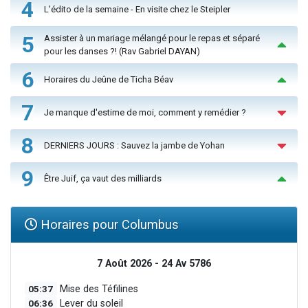
4
L'édito de la semaine - En visite chez le Steipler
5
Assister à un mariage mélangé pour le repas et séparé
pour les danses ?! (Rav Gabriel DAYAN)
6
Horaires du Jeûne de Ticha Béav
7
Je manque d'estime de moi, comment y remédier ?
8
DERNIERS JOURS : Sauvez la jambe de Yohan
9
Être Juif, ça vaut des milliards
Horaires pour Columbus
7 Août 2026 - 24 Av 5786
05:37
Mise des Téfilines
06:36
Lever du soleil