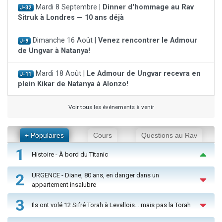
Mardi 8 Septembre |
Dinner d'hommage au Rav
J-32
Sitruk à Londres — 10 ans déjà
Dimanche 16 Août |
Venez rencontrer le Admour
J-9
de Ungvar à Natanya!
Mardi 18 Août |
Le Admour de Ungvar recevra en
J-11
plein Kikar de Natanya à Alonzo!
Voir tous les événements à venir
+ Populaires
Cours
Questions au Rav
1
Histoire - À bord du Titanic
2
URGENCE - Diane, 80 ans, en danger dans un
appartement insalubre
3
Ils ont volé 12 Sifré Torah à Levallois… mais pas la Torah