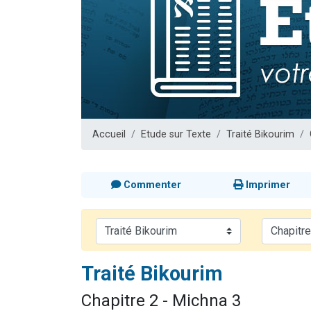
17 personnes
4 personnes 
Il reste 
Eva vient de
Eli vient de 
Accueil
Etude sur Texte
Traité Bikourim
Commenter
Imprimer
Traité Bikourim
Chapitre 2 - Michna 3