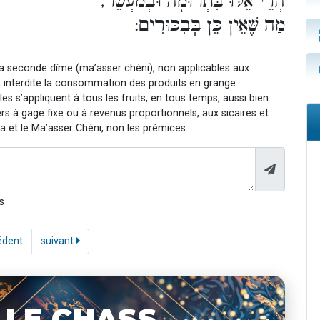
הֲרֵי אֵלּוּ בִּתְרוּמָה וּבְמַעֲשֵׂר,
מַה שֶּׁאֵין כֵּן בְּבִכּוּרִים:
la seconde dîme (ma’asser chéni), non applicables aux
t interdite la consommation des produits en grange
les s’appliquent à tous les fruits, en tous temps, aussi bien
s à gage fixe ou à revenus proportionnels, aux sicaires et
a et le Ma’asser Chéni, non les prémices.
s
édent
suivant
 LE CHASS