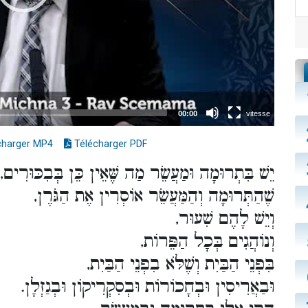
charger MP4
Télécharger PDF
יֵשׁ בִּתְרוּמָה וּמַעֲשֵׂר מַה שֶּׁאֵין כֵּן בְּבִכּוּרִים,
שֶׁהַתְּרוּמָה וְהַמַּעֲשֵׂר אוֹסְרִין אֶת הַגֹּרֶן,
וְיֵשׁ לָהֶם שִׁעוּר,
וְנוֹהֲגִים בְּכָל הַפֵּרוֹת,
בִּפְנֵי הַבַּיִת וְשֶׁלֹּא בִפְנֵי הַבַּיִת,
וּבַאֲרִיסִין וּבְחָכוֹרוֹת וּבְסִקְרִיקוֹן וּבְגַזְלָן.