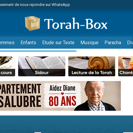
viennent de nous rejoindre sur WhatsApp
r vient de donner son Maasser
nes viennent de faire un don pour Événements Torah-Box
es viennent de faire un don pour Tsédaka : pauvres d'Israel
viennent de nous rejoindre sur WhatsApp
emmes
Enfants
Etude sur Texte
Musique
Paracha
Di
 viennent de demander une bénédiction
es viennent de faire un don pour Diane, 80 ans, dans un appartement insalub
49 places pour étudier en groupe sur Zoom
viennent de nous rejoindre sur WhatsApp
 viennent de demander une bénédiction
49 places pour étudier en groupe sur Zoom
viennent de nous rejoindre sur WhatsApp
viennent de nous rejoindre sur WhatsApp
es viennent de faire un don pour Reloger Rivka, 6 enfants, victime de violences
es viennent de faire un don pour 1 Journée de Vacances Pour les Enfants