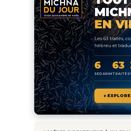
MICH
EN V
Les 63 traités,
hébreu et traduc
6
63
SEDARIM
TRAITÉS
EXPLORE