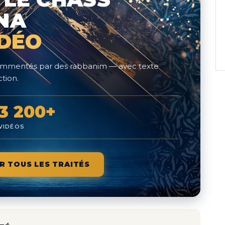
NA
IDÉO
 commentés par des rabbanim — avec texte
tion.
3 200+
VIDÉOS
R TOUS LES TRAITÉS