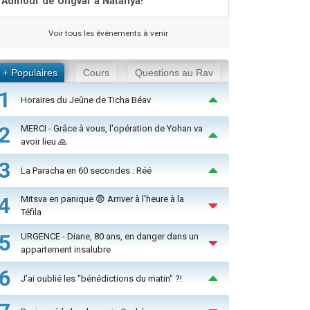
Admour de Ungvar à Natanya!
Voir tous les événements à venir
+ Populaires
Cours
Questions au Rav
1
Horaires du Jeûne de Ticha Béav
2
MERCI - Grâce à vous, l'opération de Yohan va
avoir lieu 🙏
3
La Paracha en 60 secondes : Réé
4
Mitsva en panique 😨 Arriver à l'heure à la
Téfila
5
URGENCE - Diane, 80 ans, en danger dans un
appartement insalubre
6
J'ai oublié les "bénédictions du matin" ?!