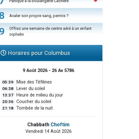
7
Panique à la boulangerie Cachère
8
Avaler son propre sang, permis ?
9
Offrez une semaine de centre aéré à un enfant
orphelin
Horaires pour Columbus
9 Août 2026 - 26 Av 5786
05:39
Mise des Téfilines
06:38
Lever du soleil
13:37
Heure de milieu du jour
20:36
Coucher du soleil
21:18
Tombée de la nuit
Chabbath
Choftim
Vendredi 14 Août 2026