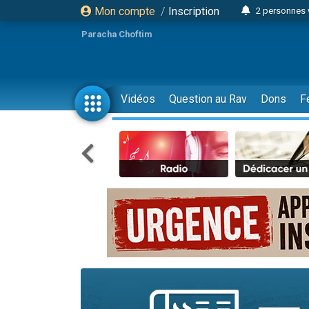
Mon compte
/
Inscription
2 personnes 
Lisbel Esthe
Paracha Choftim
3 person
2 personn
3 personnes 
Vidéos
Question au Rav
Dons
F
11 personnes
3 personn
Il reste 
2 personnes 
29 personnes
Il reste 
2 personnes 
6 personnes 
4 personn
2 personn