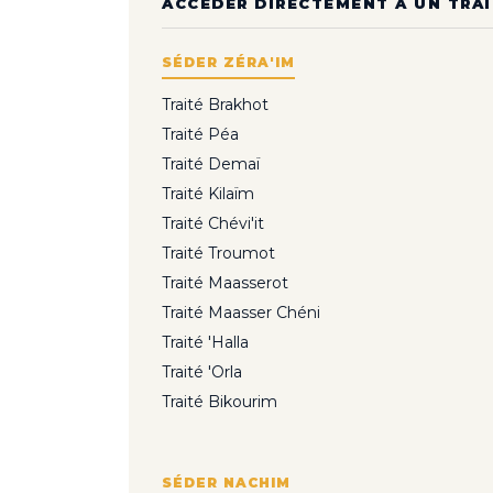
ACCÉDER DIRECTEMENT À UN TRAI
SÉDER ZÉRA'IM
Traité Brakhot
Traité Péa
Traité Demaï
Traité Kilaïm
Traité Chévi'it
Traité Troumot
Traité Maasserot
Traité Maasser Chéni
Traité 'Halla
Traité 'Orla
Traité Bikourim
SÉDER NACHIM