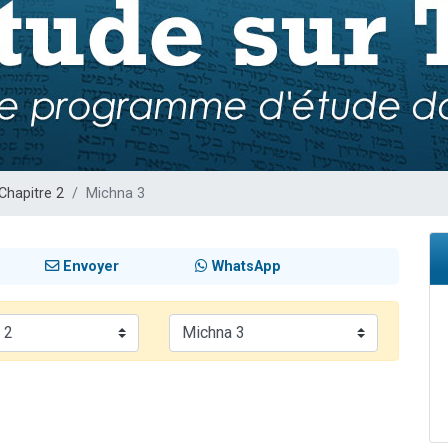
 viennent de demander une bénédiction
viennent de nous rejoindre sur WhatsApp
49 places pour étudier en groupe sur Zoom
 donner son Maasser
donner son Maasser
Chapitre 2
Michna 3
Envoyer
WhatsApp