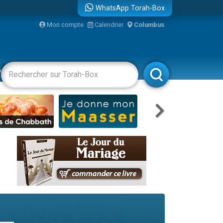
WhatsApp Torah-Box
Mon compte
Calendrier
Columbus
vertissements
Livres
Rabbanim
re
...