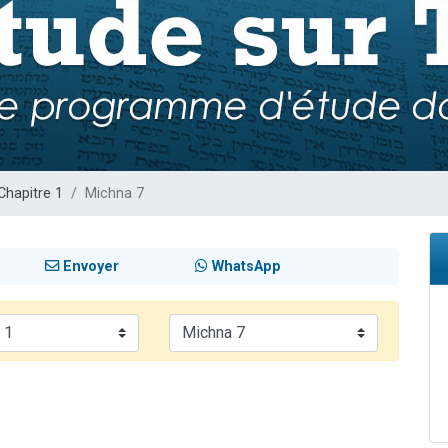
viennent de nous rejoindre sur WhatsApp
viennent de nous rejoindre sur WhatsApp
viennent de nous rejoindre sur WhatsApp
les musiques dans Torah-Box Music
es viennent de faire un don pour Reloger Rivka, 6 enfants, victime de violences
Chapitre 1
Michna 7
Envoyer
WhatsApp