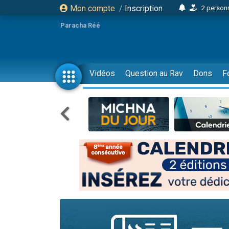
Mon compte
/
Inscription
2 personn
17 personnes
Paracha Réé
4 personnes 
Il reste 
23 person
Vidéos
Question au Rav
Dons
F
Eva vient de
4 personnes 
3 personnes 
3 personn
Odaya vient 
2 personnes 
13 personnes
12 nouve
30 perso
Il reste 