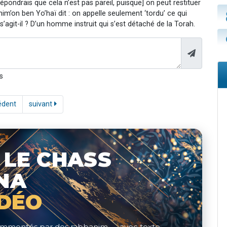
répondrais que cela n’est pas pareil, puisque] on peut restituer
 Chim’on ben Yo’haï dit : on appelle seulement ‘tordu’ ce qui
i s’agit-il ? D’un homme instruit qui s’est détaché de la Torah.
s
édent
suivant
 LE CHASS
NA
IDÉO
 commentés par des rabbanim — avec texte