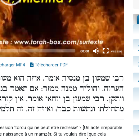
charger MP4
Télécharger PDF
רבי שמעון בן מנסיה אומר, איזה הוא מעוו
הערוה, והוליד ממנה ממזר; אם תאמר בגונב
ויתקן. רבי שמעון בן יוחאי אומר, אין קור
מתחילתו ונתעוות כבר; ואיזה זה, זה תל.
ssion ‘tordu qui ne peut être redressé’ ? [Un acte irréparable
ne naissance à un mamzèr. Si tu voulais dire [que cela