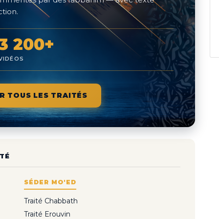
tion.
3 200+
VIDÉOS
R TOUS LES TRAITÉS
TÉ
SÉDER MO'ED
Traité Chabbath
Traité Erouvin