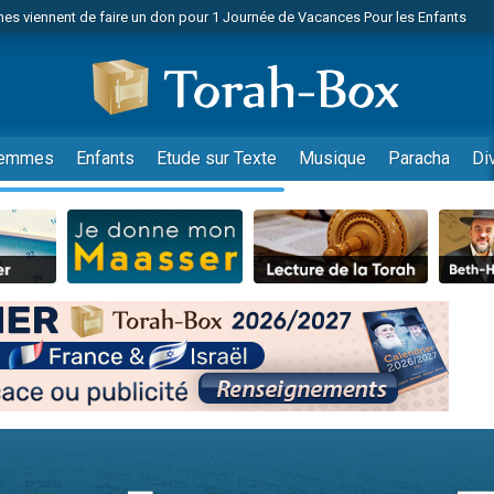
es viennent de faire un don pour 1 Journée de Vacances Pour les Enfants
 viennent de demander une bénédiction
viennent de nous rejoindre sur WhatsApp
49 places pour étudier en groupe sur Zoom
nes viennent de faire un don pour Diane, 80 ans, dans un appartement insalu
emmes
Enfants
Etude sur Texte
Musique
Paracha
Di
 donner son Maasser
viennent de nous rejoindre sur WhatsApp
viennent de nous rejoindre sur WhatsApp
es viennent de faire un don pour 5 jours de vacances aux Orphelins
de donner son Maasser
viennent de nous rejoindre sur WhatsApp
 viennent de demander une bénédiction
lles musiques dans Torah-Box Music
nnes viennent de faire un don pour Sauvez la jambe de Yohan
49 places pour étudier en groupe sur Zoom