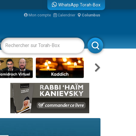
WhatsApp Torah-Box
Mon compte
Calendrier
Columbus
bre
vertissements
Livres
Rabbanim