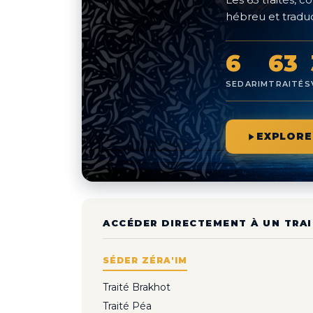
hébreu et traduc
6
63
SEDARIM
TRAITÉS
EXPLORE
ACCÉDER DIRECTEMENT À UN TRAI
SÉDER ZÉRA'IM
Traité Brakhot
Traité Péa