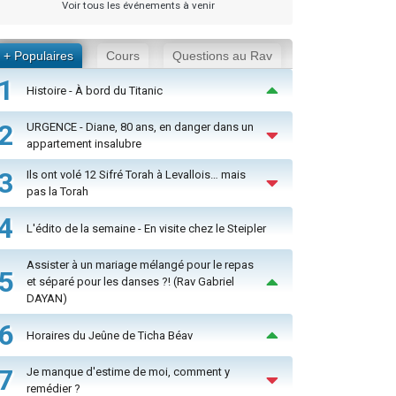
Voir tous les événements à venir
+ Populaires
Cours
Questions au Rav
1
Histoire - À bord du Titanic
2
URGENCE - Diane, 80 ans, en danger dans un
appartement insalubre
3
Ils ont volé 12 Sifré Torah à Levallois… mais
pas la Torah
4
L'édito de la semaine - En visite chez le Steipler
Assister à un mariage mélangé pour le repas
5
et séparé pour les danses ?! (Rav Gabriel
DAYAN)
6
Horaires du Jeûne de Ticha Béav
7
Je manque d'estime de moi, comment y
remédier ?