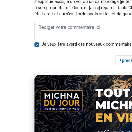
s’applique aussi] à un vol ou un cambriolage [je te 
à son propriétaire le bien, et [ainsi] réparer. Rabbi
était droit et qui s’est tordu par la suite ; et de quo
Je veux être averti des nouveaux commentaire
préc
TOUT
MICH
EN V
Les 63 traités,