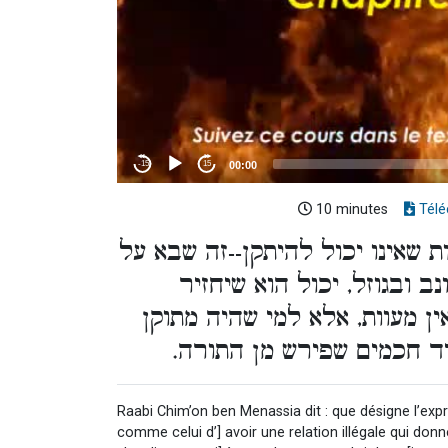
10 minutes
Télé
ת שאינו יכול להיתקן--זה שבא על
 ובגוזל, יכול הוא שיחזיר
אין מעוות, אלא למי שהיה מתוקן
מיד חכמים שפירש מן התורה
Raabi Chim’on ben Menassia dit : que désigne l’expre
comme celui d’] avoir une relation illégale qui don