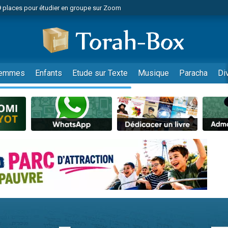
49 places pour étudier en groupe sur Zoom
nes viennent de faire un don pour Diane, 80 ans, dans un appartement insalu
viennent de nous rejoindre sur WhatsApp
viennent de nous rejoindre sur WhatsApp
es viennent de faire un don pour Reloger Rivka, 6 enfants, victime de violences
emmes
Enfants
Etude sur Texte
Musique
Paracha
Di
es viennent de faire un don pour 1 Journée de Vacances Pour les Enfants
 viennent de demander une bénédiction
viennent de nous rejoindre sur WhatsApp
49 places pour étudier en groupe sur Zoom
 donner son Maasser
viennent de nous rejoindre sur WhatsApp
viennent de nous rejoindre sur WhatsApp
de donner son Maasser
es viennent de faire un don pour 5 jours de vacances aux Orphelins
viennent de nous rejoindre sur WhatsApp