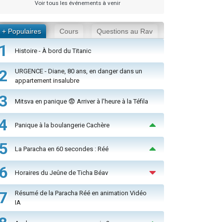
Voir tous les événements à venir
+ Populaires
Cours
Questions au Rav
1
Histoire - À bord du Titanic
2
URGENCE - Diane, 80 ans, en danger dans un
appartement insalubre
3
Mitsva en panique 😨 Arriver à l'heure à la Téfila
4
Panique à la boulangerie Cachère
5
La Paracha en 60 secondes : Réé
6
Horaires du Jeûne de Ticha Béav
7
Résumé de la Paracha Réé en animation Vidéo
IA