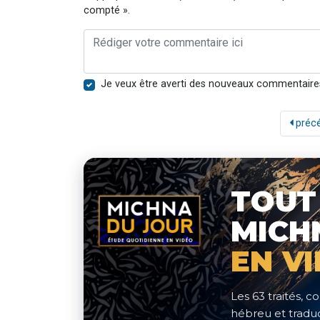
compté ».
Je veux être averti des nouveaux commentaire
préc
TOUT
MICH
EN V
Les 63 traités,
hébreu et traduc