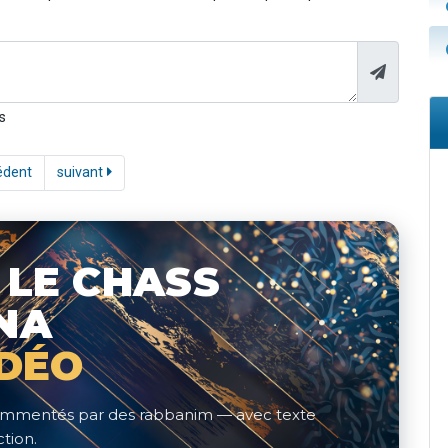
s
édent
suivant
 LE CHASS
NA
IDÉO
 commentés par des rabbanim — avec texte
tion.