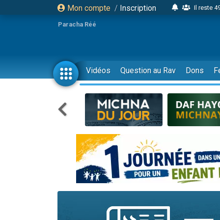
Mon compte
/
Inscription
Il reste 
16 person
Paracha Réé
2 personnes 
6 personnes 
4 personn
Vidéos
Question au Rav
Dons
F
2 personn
17 personnes
4 personnes 
Il reste 
Eva vient de
4 personnes 
3 personnes 
Odaya vient 
3 personn
2 personnes 