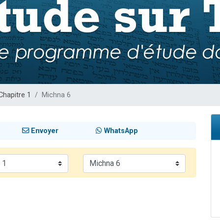
 viennent de demander une bénédiction
nnes viennent de faire un don pour Sauvez la jambe de Yohan
49 places pour étudier en groupe sur Zoom
lles musiques dans Torah-Box Music
 viennent de demander une bénédiction
Chapitre 1
Michna 6
Envoyer
WhatsApp