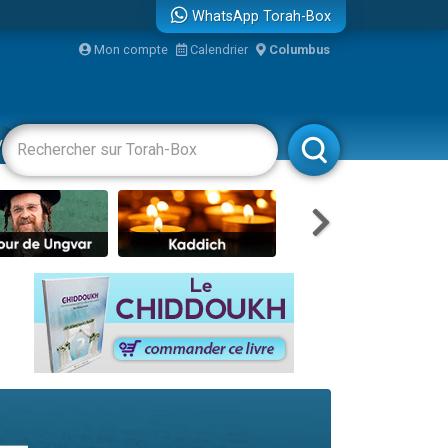
WhatsApp Torah-Box
bre
Mon compte
Calendrier
Columbus
...
vertissements
Livres
Rabbanim