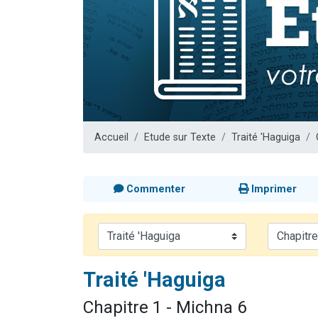
13 personnes
30 perso
Il reste 
12 nouve
29 personnes
Accueil
Etude sur Texte
Traité 'Haguiga
Commenter
Imprimer
Traité 'Haguiga
Chapitre 1 - Michna 6