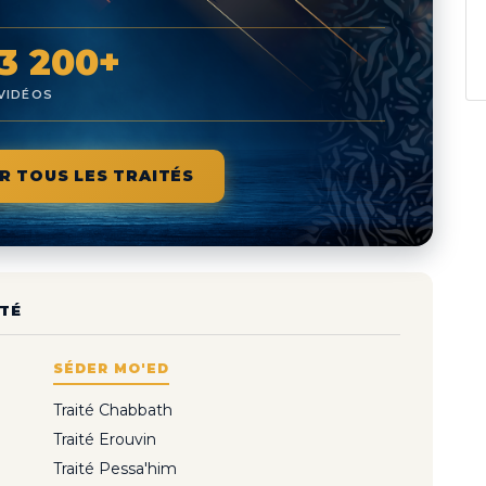
3 200+
VIDÉOS
R TOUS LES TRAITÉS
TÉ
SÉDER MO'ED
Traité Chabbath
Traité Erouvin
Traité Pessa'him