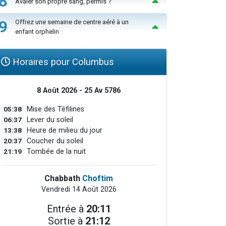
8
Avaler son propre sang, permis ?
9
Offrez une semaine de centre aéré à un
enfant orphelin
Horaires pour Columbus
8 Août 2026 - 25 Av 5786
05:38
Mise des Téfilines
06:37
Lever du soleil
13:38
Heure de milieu du jour
20:37
Coucher du soleil
21:19
Tombée de la nuit
Chabbath
Choftim
Vendredi 14 Août 2026
Entrée à
20:11
Sortie à
21:12