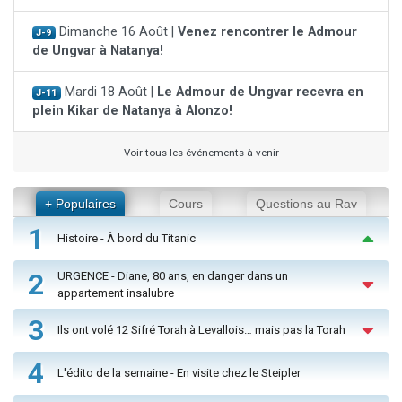
Dimanche 16 Août |
Venez rencontrer le Admour
J-9
de Ungvar à Natanya!
Mardi 18 Août |
Le Admour de Ungvar recevra en
J-11
plein Kikar de Natanya à Alonzo!
Voir tous les événements à venir
+ Populaires
Cours
Questions au Rav
1
Histoire - À bord du Titanic
2
URGENCE - Diane, 80 ans, en danger dans un
appartement insalubre
3
Ils ont volé 12 Sifré Torah à Levallois… mais pas la Torah
4
L'édito de la semaine - En visite chez le Steipler