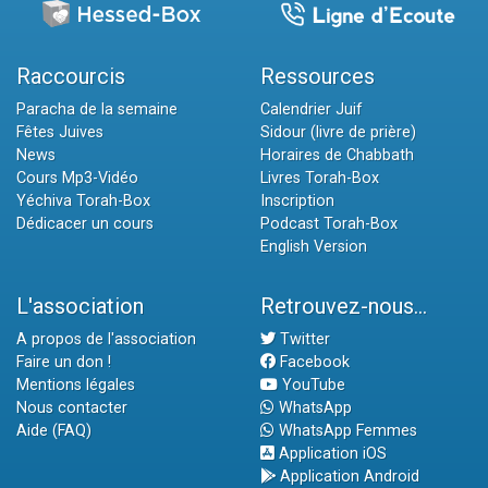
Raccourcis
Ressources
Paracha de la semaine
Calendrier Juif
Fêtes Juives
Sidour (livre de prière)
News
Horaires de Chabbath
Cours Mp3-Vidéo
Livres Torah-Box
Yéchiva Torah-Box
Inscription
Dédicacer un cours
Podcast Torah-Box
English Version
L'association
Retrouvez-nous...
A propos de l'association
Twitter
Faire un don !
Facebook
Mentions légales
YouTube
Nous contacter
WhatsApp
Aide (FAQ)
WhatsApp Femmes
Application iOS
Application Android