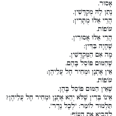
אָסוּר.
נָתַן לָהּ מֻקְדָּשִׁין,
הֲרֵי אֵלּוּ מֻתָּרִין;
עוֹפוֹת,
הֲרֵי אֵלּוּ אֲסוּרִין.
שֶׁהָיָה בַּדִּין:
מָה אִם הַמֻּקְדָּשִׁין,
שֶׁהַמּוּם פּוֹסֵל בָּהֶם,
אֵין אֶתְנָן וּמְחִיר חָל עֲלֵיהֶן;
עוֹפוֹת,
שֶׁאֵין הַמּוּם פּוֹסֵל בָּהֶן,
אֵינוֹ בְּדִין שֶׁלֹּא יְהֵא אֶתְנָן וּמְחִיר חָל עֲלֵיהֶן?
תַּלְמוּד לוֹמַר: "לְכָל נֶדֶר",
לְהָבִיא אֶת הָעוֹף: