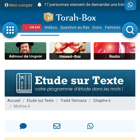
17 personnes viennent de demander une bénédiction
Mon compte
4 personnes viennent de nous rejoindre sur WhatsApp
Il reste 49 places pour étudier en groupe sur Zoom
Vidéos
Question au Rav
Dons
Femmes
Enfants
ON AIR
23 personnes viennent de faire un don pour Diane, 80 ans, dans un appartement insalubre
Eva vient de donner son Maasser
4 personnes viennent de nous rejoindre sur WhatsApp
3 personnes viennent de nous rejoindre sur WhatsApp
3 personnes viennent de faire un don pour 5 jours de vacances aux Orphelins
Odaya vient de donner son Maasser
13 personnes viennent de demander une bénédiction
2 personnes viennent de nous rejoindre sur WhatsApp
Accueil
Etude sur Texte
Traité Temoura
Chapitre 6
Michna 4
30 personnes viennent de faire un don pour Sauvez la jambe de Yohan
12 nouvelles musiques dans Torah-Box Music
Il reste 49 places pour étudier en groupe sur Zoom
3 personnes viennent de nous rejoindre sur WhatsApp