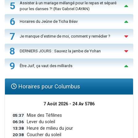
5
Assister à un mariage mélangé pour le repas et séparé
pour les danses ?! (Rav Gabriel DAYAN)
6
Horaires du Jeûne de Ticha Béav
7
Je manque d'estime de moi, comment y remédier ?
8
DERNIERS JOURS : Sauvez la jambe de Yohan
9
Être Juif, ça vaut des milliards
Horaires pour Columbus
7 Août 2026 - 24 Av 5786
05:37
Mise des Téfilines
06:36
Lever du soleil
13:38
Heure de milieu du jour
20:38
Coucher du soleil