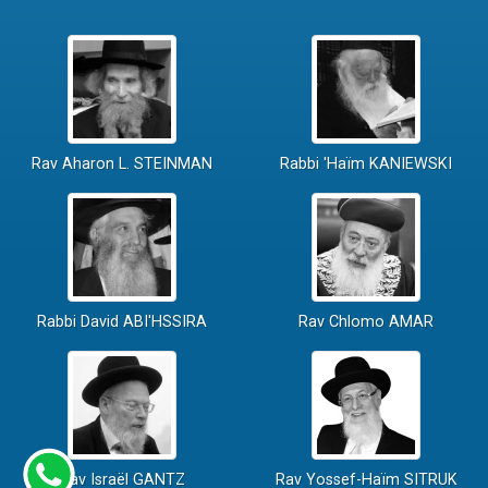
Rav Aharon L. STEINMAN
Rabbi 'Haïm KANIEWSKI
Rabbi David ABI'HSSIRA
Rav Chlomo AMAR
Rav Israël GANTZ
Rav Yossef-Haïm SITRUK