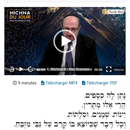
9 minutes
Télécharger MP4
Télécharger PDF
נָתַן לָהּ כְּסָפִים,
הֲרֵי אֵלּוּ מֻתָּרִין.
יֵינוֹת, שְׁמָנִים, וּסְלָתוֹת,
וְכָל דָּבָר שֶׁכַּיּוֹצֵא בּוֹ קָרֵב עַל גַּבֵּי מִזְבֵּחַ,