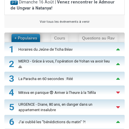
Dimanche 16 Août |
Venez rencontrer le Admour
J-7
de Ungvar à Natanya!
Voir tous les événements à venir
+ Populaires
Cours
Questions au Rav
1
Horaires du Jeûne de Ticha Béav
2
MERCI - Grâce à vous, l'opération de Yohan va avoir lieu
🙏
3
La Paracha en 60 secondes : Réé
4
Mitsva en panique 😨 Arriver à l'heure à la Téfila
5
URGENCE - Diane, 80 ans, en danger dans un
appartement insalubre
6
J'ai oublié les "bénédictions du matin" ?!