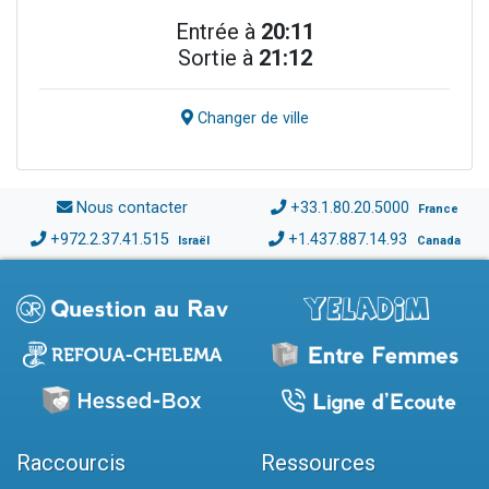
Entrée à
20:11
Sortie à
21:12
Changer de ville
Nous contacter
+33.1.80.20.5000
France
+972.2.37.41.515
+1.437.887.14.93
Israël
Canada
Raccourcis
Ressources