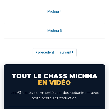
Michna 4
Michna 5
précédent
suivant
TOUT LE CHASS MICHNA
EN VIDÉO
Les 63 traités, commentés par des rabbanim — avec
texte hébreu et traduction.