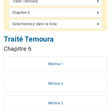
17 personnes viennent de demander une bénédiction
4 personnes viennent de nous rejoindre sur WhatsApp
Il reste 49 places pour étudier en groupe sur Zoom
Eva vient de donner son Maasser
Eli vient de donner son Maasser
Traité Temoura
Chapitre 6
Michna 1
Michna 2
Michna 3