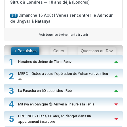
Sitruk à Londres — 10 ans déjà
(Londres)
Dimanche 16 Août |
Venez rencontrer le Admour
J-7
de Ungvar à Natanya!
Voir tous les événements à venir
+ Populaires
Cours
Questions au Rav
1
Horaires du Jeûne de Ticha Béav
2
MERCI - Grâce à vous, l'opération de Yohan va avoir lieu
🙏
3
La Paracha en 60 secondes : Réé
4
Mitsva en panique 😨 Arriver à l'heure à la Téfila
5
URGENCE - Diane, 80 ans, en danger dans un
appartement insalubre