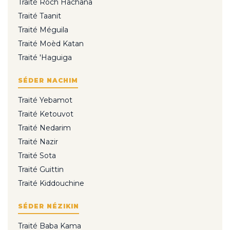
Traité Roch Hachana
Traité Taanit
Traité Méguila
Traité Moèd Katan
Traité 'Haguiga
SÉDER NACHIM
Traité Yebamot
Traité Ketouvot
Traité Nedarim
Traité Nazir
Traité Sota
Traité Guittin
Traité Kiddouchine
SÉDER NÉZIKIN
Traité Baba Kama