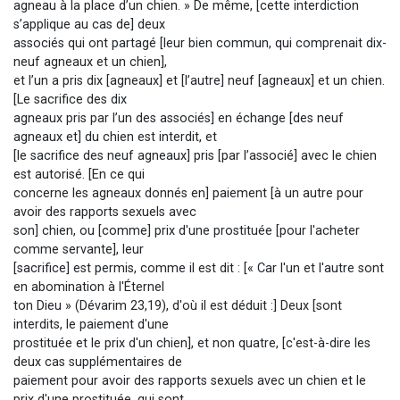
agneau à la place d’un chien. » De même, [cette interdiction
s’applique au cas de] deux
associés qui ont partagé [leur bien commun, qui comprenait dix-
neuf agneaux et un chien],
et l’un a pris dix [agneaux] et [l’autre] neuf [agneaux] et un chien.
[Le sacrifice des dix
agneaux pris par l’un des associés] en échange [des neuf
agneaux et] du chien est interdit, et
[le sacrifice des neuf agneaux] pris [par l’associé] avec le chien
est autorisé. [En ce qui
concerne les agneaux donnés en] paiement [à un autre pour
avoir des rapports sexuels avec
son] chien, ou [comme] prix d'une prostituée [pour l'acheter
comme servante], leur
[sacrifice] est permis, comme il est dit : [« Car l'un et l'autre sont
en abomination à l'Éternel
ton Dieu » (Dévarim 23,19), d'où il est déduit :] Deux [sont
interdits, le paiement d'une
prostituée et le prix d'un chien], et non quatre, [c'est-à-dire les
deux cas supplémentaires de
paiement pour avoir des rapports sexuels avec un chien et le
prix d'une prostituée, qui sont