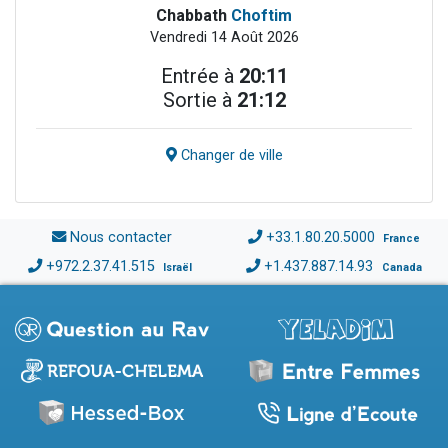
Chabbath
Choftim
Vendredi 14 Août 2026
Entrée à
20:11
Sortie à
21:12
Changer de ville
Nous contacter
+33.1.80.20.5000
France
+972.2.37.41.515
+1.437.887.14.93
Israël
Canada