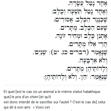
אֶחָד נָטַל עֲשָׂרָה,
וְאֶחָד נָטַל תִּשְׁעָה וְכֶלֶב:
שֶׁכְּנֶגֶד הַכֶּלֶב, אֲסוּרִים;
שֶׁעִם הַכֶּלֶב, מֻתָּרִים.
אֶתְנַן כֶּלֶב וּמְחִיר זוֹנָה,
הֲרֵי אֵלּוּ מֻתָּרִים,
שֶׁנֶּאֱמַר (דברים כג, יט): 'שְׁנַיִם',
וְלֹא אַרְבָּעָה.
וְלָדוֹתֵיהֶן מֻתָּרִים,
שֶׁנֶּאֱמַר: 'הֵן', וְלֹא וְלָדוֹתֵיהֶן:
Et quel [est le cas où un animal a le même statut halakhique
que] le prix d’un chien [et qu’il
est donc interdit de le sacrifier sur l’autel ? C’est le cas de] celui
qui dit à son ami : « Voici cet