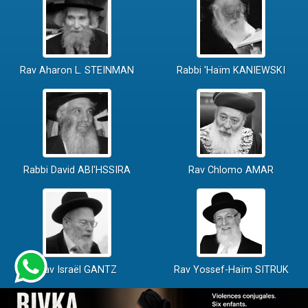
Rav Aharon L. STEINMAN
Rabbi 'Haïm KANIEWSKI
Rabbi David ABI'HSSIRA
Rav Chlomo AMAR
Rav Israël GANTZ
Rav Yossef-Haïm SITRUK