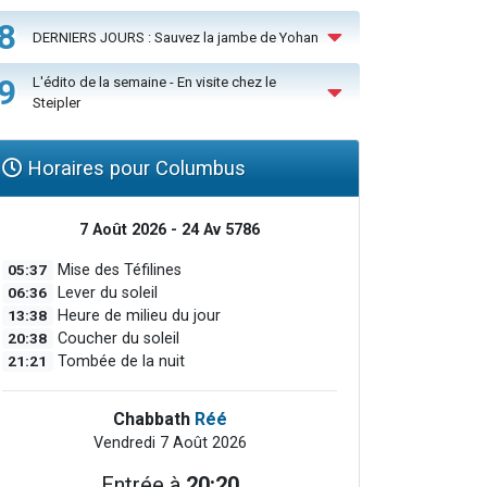
8
DERNIERS JOURS : Sauvez la jambe de Yohan
9
L'édito de la semaine - En visite chez le
Steipler
Horaires pour Columbus
7 Août 2026 - 24 Av 5786
05:37
Mise des Téfilines
06:36
Lever du soleil
13:38
Heure de milieu du jour
20:38
Coucher du soleil
21:21
Tombée de la nuit
Chabbath
Réé
Vendredi 7 Août 2026
Entrée à
20:20