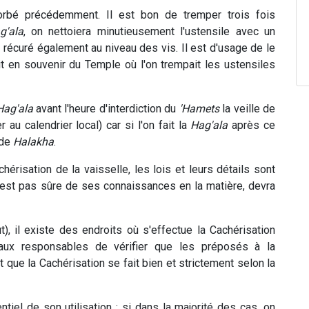
rbé précédemment. Il est bon de tremper trois fois
g'ala
, on nettoiera minutieusement l'ustensile avec un
ir récuré également au niveau des vis. Il est d'usage de le
it en souvenir du Temple où l'on trempait les ustensiles
Hag'ala
avant l'heure d'interdiction du
'Hamets
la veille de
 au calendrier local) car si l'on fait la
Hag'ala
après ce
 de
Halakha
.
achérisation de la vaisselle, les lois et leurs détails sont
'est pas sûre de ses connaissances en la matière, devra
t), il existe des endroits où s'effectue la Cachérisation
 aux responsables de vérifier que les préposés à la
 que la Cachérisation se fait bien et strictement selon la
tiel de son utilisation : si dans la majorité des cas, on