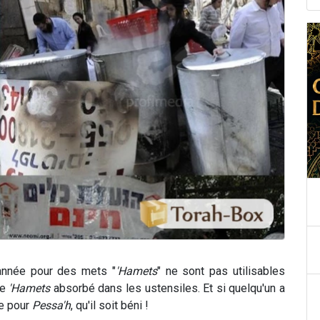
'année pour des mets "
'Hamets
" ne sont pas utilisables
le
'Hamets
absorbé dans les ustensiles. Et si quelqu'un a
le pour
Pessa'h
, qu'il soit béni !