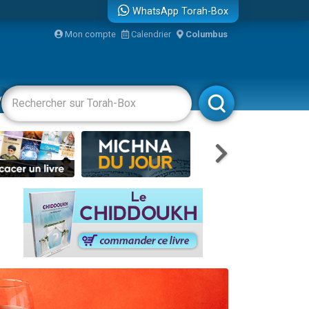
WhatsApp Torah-Box
...
Mon compte
Calendrier
Columbus
vertissements
Livres
Rabbanim
bre