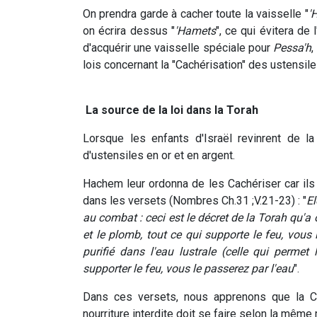
On prendra garde à cacher toute la vaisselle "
'
on écrira dessus "
'Hamets
", ce qui évitera de 
d'acquérir une vaisselle spéciale pour
Pessa'h
,
lois concernant la "Cachérisation" des ustensile
La source de la loi dans la Torah
Lorsque les enfants d'Israël revinrent de la
d'ustensiles en or et en argent.
Hachem leur ordonna de les Cachériser car ils 
dans les versets (Nombres Ch.31 ;V.21-23) : "
El
au combat : ceci est le décret de la Torah qu'a or
et le plomb, tout ce qui supporte le feu, vous 
purifié dans l'eau lustrale (celle qui permet
supporter le feu, vous le passerez par l'eau
".
Dans ces versets, nous apprenons que la Ca
nourriture interdite doit se faire selon la même 