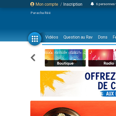
Mon compte
/
Inscription
6 personnes 
4 personn
Paracha Réé
2 personn
17 personnes
4 personnes 
Vidéos
Question au Rav
Dons
F
Il reste 
23 person
Eva vient de
4 personnes 
3 personnes 
3 personn
Odaya vient 
13 personnes
2 personnes 
30 perso