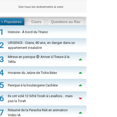
Voir tous les événements à venir
+ Populaires
Cours
Questions au Rav
1
Histoire - À bord du Titanic
2
URGENCE - Diane, 80 ans, en danger dans un
appartement insalubre
3
Mitsva en panique 😨 Arriver à l'heure à la
Téfila
4
Horaires du Jeûne de Ticha Béav
5
Panique à la boulangerie Cachère
6
Ils ont volé 12 Sifré Torah à Levallois… mais
pas la Torah
7
Résumé de la Paracha Réé en animation
Vidéo IA