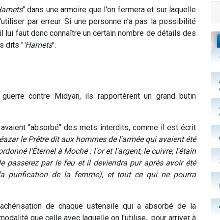
Hamets
" dans une armoire que l'on fermera et sur laquelle
l'utiliser par erreur. Si une personne n'a pas la possibilité
 il lui faut donc connaître un certain nombre de détails des
s dits "
'Hamets
".
 guerre contre Midyan, ils rapportèrent un grand butin
avaient "absorbé" des mets interdits, comme il est écrit
éazar le Prêtre dit aux hommes de l'armée qui avaient été
donné l'Éternel à Moché : l'or et l'argent, le cuivre, l'étain
le passerez par le feu et il deviendra pur après avoir été
 la purification de la femme), et tout ce qui ne pourra
chérisation de chaque ustensile qui a absorbé de la
modalité que celle avec laquelle on l'utilise, pour arriver à