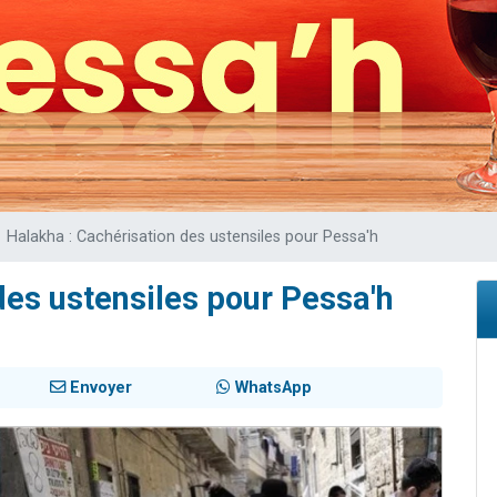
49 places pour étudier en groupe sur Zoom
lles musiques dans Torah-Box Music
viennent de nous rejoindre sur WhatsApp
viennent de nous rejoindre sur WhatsApp
viennent de nous rejoindre sur WhatsApp
Halakha : Cachérisation des ustensiles pour Pessa'h
des ustensiles pour Pessa'h
Envoyer
WhatsApp