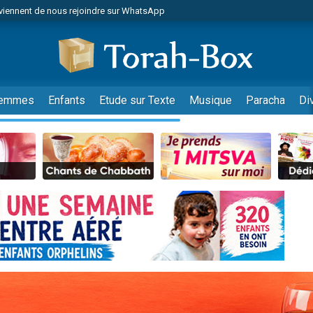
viennent de nous rejoindre sur WhatsApp
es viennent de faire un don pour Reloger Rivka, 6 enfants, victime de violences
es viennent de faire un don pour 1 Journée de Vacances Pour les Enfants
 viennent de demander une bénédiction
viennent de nous rejoindre sur WhatsApp
emmes
Enfants
Etude sur Texte
Musique
Paracha
Di
49 places pour étudier en groupe sur Zoom
nes viennent de faire un don pour Diane, 80 ans, dans un appartement insalu
 donner son Maasser
viennent de nous rejoindre sur WhatsApp
viennent de nous rejoindre sur WhatsApp
es viennent de faire un don pour 5 jours de vacances aux Orphelins
de donner son Maasser
 viennent de demander une bénédiction
viennent de nous rejoindre sur WhatsApp
nnes viennent de faire un don pour Sauvez la jambe de Yohan