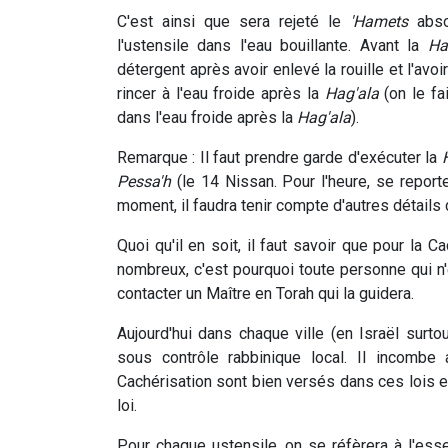
C'est ainsi que sera rejeté le
'Hamets
abso
l'ustensile dans l'eau bouillante. Avant la
Ha
détergent après avoir enlevé la rouille et l'avo
rincer à l'eau froide après la
Hag'ala
(on le fa
dans l'eau froide après la
Hag'ala
).
Remarque : Il faut prendre garde d'exécuter la
Pessa'h
(le 14 Nissan. Pour l'heure, se reporter
moment, il faudra tenir compte d'autres détails
Quoi qu'il en soit, il faut savoir que pour la C
nombreux, c'est pourquoi toute personne qui n
contacter un Maître en Torah qui la guidera.
Aujourd'hui dans chaque ville (en Israël surtou
sous contrôle rabbinique local. Il incombe
Cachérisation sont bien versés dans ces lois et
loi.
Pour chaque ustensile, on se réfèrera à l'essen