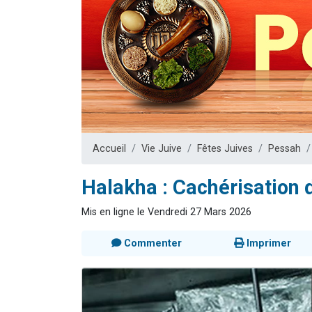
Il reste 
12 nouve
3 personnes 
2 personnes 
2 personnes 
Accueil
Vie Juive
Fêtes Juives
Pessah
Halakha : Cachérisation 
Mis en ligne le Vendredi 27 Mars 2026
Commenter
Imprimer