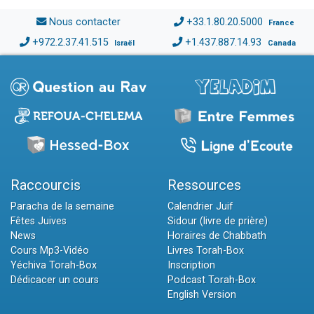
Nous contacter
+33.1.80.20.5000
France
+972.2.37.41.515
+1.437.887.14.93
Israël
Canada
Raccourcis
Ressources
Paracha de la semaine
Calendrier Juif
Fêtes Juives
Sidour (livre de prière)
News
Horaires de Chabbath
Cours Mp3-Vidéo
Livres Torah-Box
Yéchiva Torah-Box
Inscription
Dédicacer un cours
Podcast Torah-Box
English Version