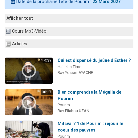
Date de la prochaine fête de Pourim :
23 Mars 2027
61 personnes viennent de demander une bénédiction
Il reste 49 places pour étudier en groupe sur Zoom
Afficher tout
Ariel vient de donner son Maasser
Cours Mp3-Vidéo
Nathaniel vient de donner son Maasser
4 personnes viennent de nous rejoindre sur WhatsApp
Articles
Qui est dispensé du jeûne d'Esther ?
4:39
Halakha Time
Rav Yossef AYACHE
Bien comprendre la Méguila de
30:17
Pourim
Pourim
Rav Eliahou UZAN
Mitsva n°1 de Pourim : réjouir le
coeur des pauvres
Pourim