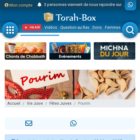
3 personnes viennent de nous rejoindre sur WhatsApp
Mon compte
Odaya vient de donner son Maasser
3 personnes viennent de faire un don pour 5 jours de vacances aux Orphelins
Vidéos
Question au Rav
Dons
Femmes
Enfants
ON AIR
3 personnes viennent de faire un don pour Diane, 80 ans, dans un appartement insalubre
2 personnes viennent de nous rejoindre sur WhatsApp
13 personnes viennent de demander une bénédiction
30 personnes viennent de faire un don pour Sauvez la jambe de Yohan
Il reste 49 places pour étudier en groupe sur Zoom
12 nouvelles musiques dans Torah-Box Music
3 personnes viennent de nous rejoindre sur WhatsApp
2 personnes viennent de nous rejoindre sur WhatsApp
Accueil
Vie Juive
Fêtes Juives
Pourim
2 nouvelles musiques dans Torah-Box Music
3 personnes viennent de nous rejoindre sur WhatsApp
8 personnes viennent de faire un don pour Tsédaka : pauvres d'Israel
Nouvelle émission radio : Visions de grandeur n°104 : Le Chabbath et le Birkat Hamazone à travers le temps