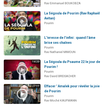
Rav Emmanuel BOUKOBZA
La Ségoula de Pourim (Rav Raphaël
Avitan)
Pourim
L’ivresse de l’infini : quand l’âme
brise ses chaînes
Pourim
Rav Nathaniel MIMOUN
La Ségoula du Psaume 22 le jour de
14:20
Pourim !
Pourim
Rav David BREISACHER
Effacer ' Amalek pour révéler la joie
27:11
de Pourim
Pourim
Rav Moché KAUFMANN