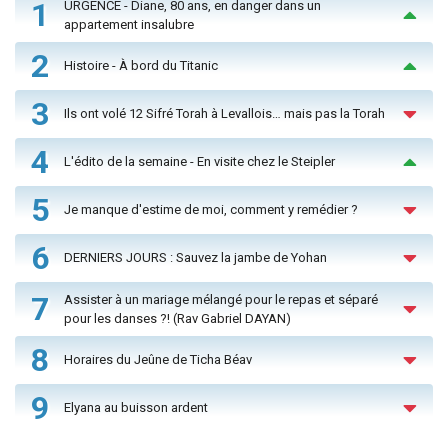
1
URGENCE - Diane, 80 ans, en danger dans un
appartement insalubre
2
Histoire - À bord du Titanic
3
Ils ont volé 12 Sifré Torah à Levallois… mais pas la Torah
4
L'édito de la semaine - En visite chez le Steipler
5
Je manque d'estime de moi, comment y remédier ?
6
DERNIERS JOURS : Sauvez la jambe de Yohan
7
Assister à un mariage mélangé pour le repas et séparé
pour les danses ?! (Rav Gabriel DAYAN)
8
Horaires du Jeûne de Ticha Béav
9
Elyana au buisson ardent