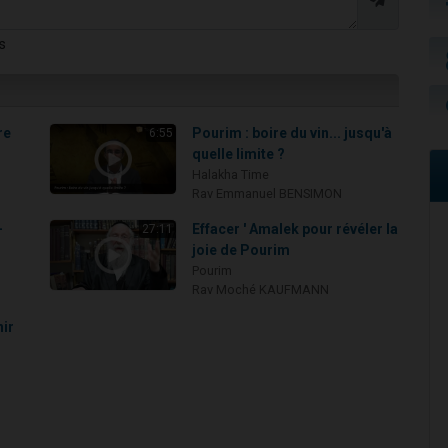
s
re
Pourim : boire du vin... jusqu'à
6:55
quelle limite ?
Halakha Time
Rav Emmanuel BENSIMON
-
Effacer ' Amalek pour révéler la
27:11
joie de Pourim
Pourim
Rav Moché KAUFMANN
nir