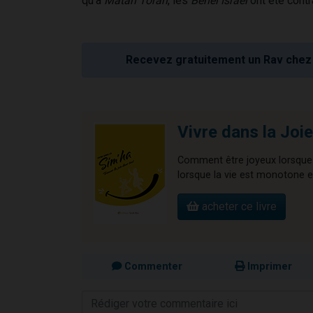
qu'à
Matan Torah
, les
Benei Israël
ont été contr
Recevez gratuitement un Rav chez 
Vivre dans la Joie
Comment être joyeux lorsque 
lorsque la vie est monotone et
acheter ce livre
Commenter
Imprimer