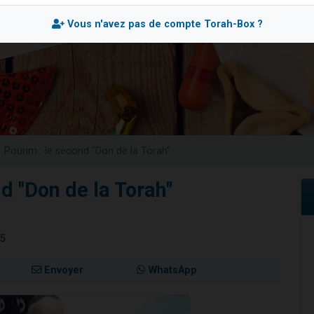
de donner son Maasser
Vous n'avez pas de compte Torah-Box ?
viennent de nous rejoindre sur WhatsApp
viennent de nous rejoindre sur WhatsApp
ient de donner son Maasser
viennent de nous rejoindre sur WhatsApp
Pourim : le second "Don de la Torah"
d "Don de la Torah"
15
Envoyer
WhatsApp