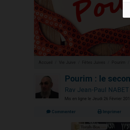
Dovan vient 
2 personnes 
2 personnes 
Malgorzata v
3 personnes 
Accueil
Vie Juive
Fêtes Juives
Pourim
Pourim : le secon
Rav Jean-Paul NABET
Mis en ligne le Jeudi 26 Février 20
Commenter
Imprimer