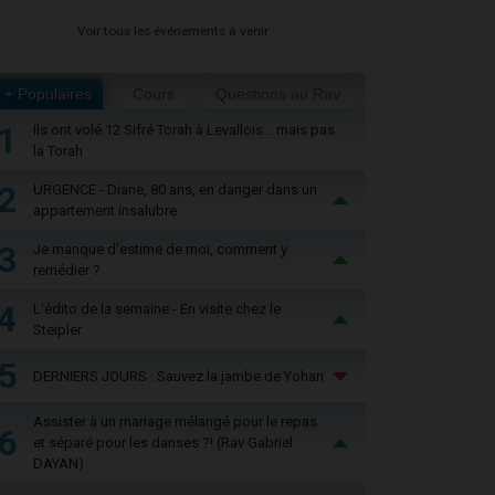
Voir tous les événements à venir
+ Populaires
Cours
Questions au Rav
1
Ils ont volé 12 Sifré Torah à Levallois… mais pas
la Torah
2
URGENCE - Diane, 80 ans, en danger dans un
appartement insalubre
3
Je manque d'estime de moi, comment y
remédier ?
4
L'édito de la semaine - En visite chez le
Steipler
5
DERNIERS JOURS : Sauvez la jambe de Yohan
Assister à un mariage mélangé pour le repas
6
et séparé pour les danses ?! (Rav Gabriel
DAYAN)