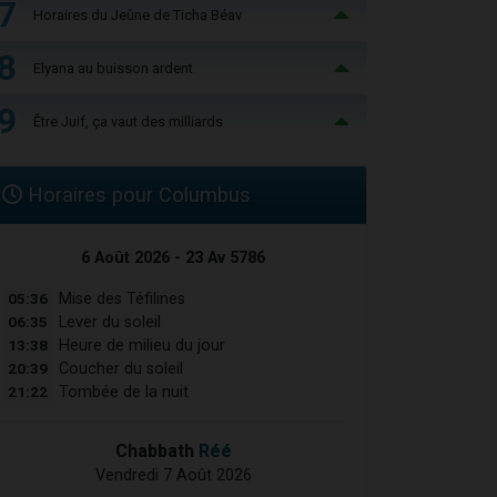
7
Horaires du Jeûne de Ticha Béav
8
Elyana au buisson ardent
9
Être Juif, ça vaut des milliards
Horaires pour Columbus
6 Août 2026 - 23 Av 5786
05:36
Mise des Téfilines
06:35
Lever du soleil
13:38
Heure de milieu du jour
20:39
Coucher du soleil
21:22
Tombée de la nuit
Chabbath
Réé
Vendredi 7 Août 2026