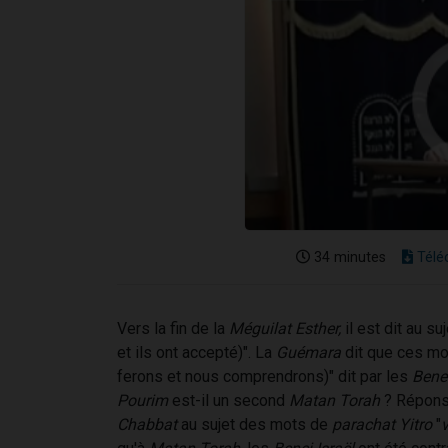
34 minutes
Télé
Vers la fin de la
Méguilat Esther,
il est dit au s
et ils ont accepté)". La
Guémara
dit que ces mo
ferons et nous comprendrons)" dit par les
Benei
Pourim
est-il un second
Matan Torah
? Réponse
Chabbat
au sujet des mots de
parachat Yitro
"
v