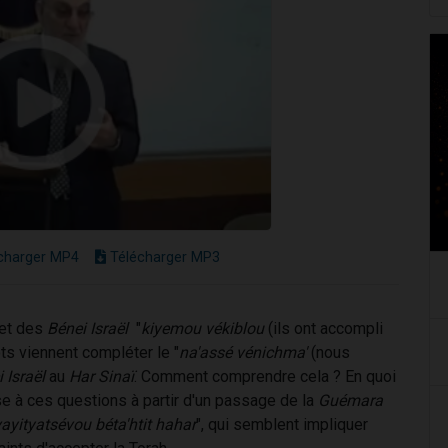
charger MP4
Télécharger MP3
ujet des
Bénei Israël
"
kiyemou vékiblou
(ils ont accompli
ts viennent compléter le "
na'assé vénichma'
(nous
 Israël
au
Har Sinaï
. Comment comprendre cela ? En quoi
 à ces questions à partir d'un passage de la
Guémara
ayityatsévou béta'htit hahar
", qui semblent impliquer