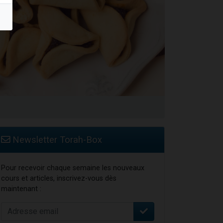
Newsletter Torah-Box
Pour recevoir chaque semaine les nouveaux
cours et articles, inscrivez-vous dès
maintenant :