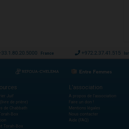
+33.1.80.20.5000
+972.2.37.41.515
France
Is
ources
L'association
ier Juif
A propos de l'association
(livre de prière)
Faire un don !
es de Chabbath
Mentions légales
 Torah-Box
Nous contacter
tion
Aide (FAQ)
t Torah-Box