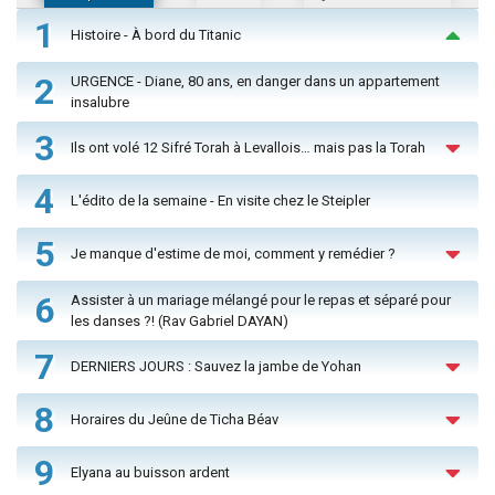
1
Histoire - À bord du Titanic
2
URGENCE - Diane, 80 ans, en danger dans un appartement
insalubre
3
Ils ont volé 12 Sifré Torah à Levallois… mais pas la Torah
4
L'édito de la semaine - En visite chez le Steipler
5
Je manque d'estime de moi, comment y remédier ?
6
Assister à un mariage mélangé pour le repas et séparé pour
les danses ?! (Rav Gabriel DAYAN)
7
DERNIERS JOURS : Sauvez la jambe de Yohan
8
Horaires du Jeûne de Ticha Béav
9
Elyana au buisson ardent