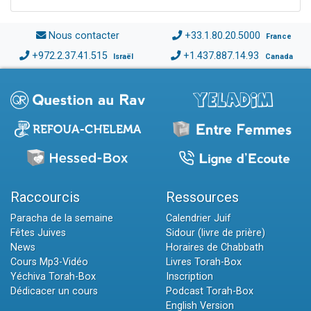
Nous contacter
+33.1.80.20.5000
France
+972.2.37.41.515
+1.437.887.14.93
Israël
Canada
Raccourcis
Ressources
Paracha de la semaine
Calendrier Juif
Fêtes Juives
Sidour (livre de prière)
News
Horaires de Chabbath
Cours Mp3-Vidéo
Livres Torah-Box
Yéchiva Torah-Box
Inscription
Dédicacer un cours
Podcast Torah-Box
English Version