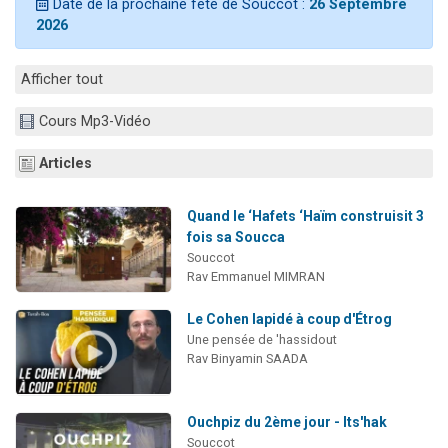
Date de la prochaine fête de Souccot :
26 Septembre
Nouvelle émission radio : Visions de grandeur n°104 : Le Chabbath et le Birkat Hamazone à travers le temps
2026
61 personnes viennent de demander une bénédiction
Ariel vient de donner son Maasser
Afficher tout
Il reste 49 places pour étudier en groupe sur Zoom
Cours Mp3-Vidéo
Eva vient de donner son Maasser
Articles
Quand le ‘Hafets ‘Haïm construisit 3
fois sa Soucca
Souccot
Rav Emmanuel MIMRAN
Le Cohen lapidé à coup d'Étrog
Une pensée de 'hassidout
Rav Binyamin SAADA
Ouchpiz du 2ème jour - Its'hak
Souccot