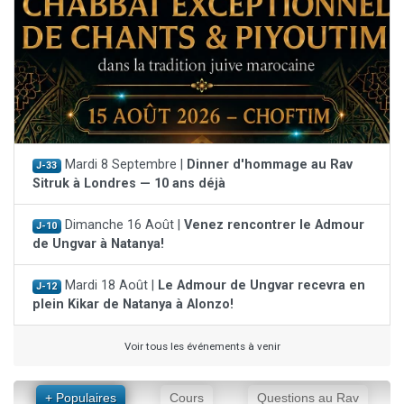
Mardi 8 Septembre |
Dinner d'hommage au Rav
J-33
Sitruk à Londres — 10 ans déjà
Dimanche 16 Août |
Venez rencontrer le Admour
J-10
de Ungvar à Natanya!
Mardi 18 Août |
Le Admour de Ungvar recevra en
J-12
plein Kikar de Natanya à Alonzo!
Voir tous les événements à venir
+ Populaires
Cours
Questions au Rav