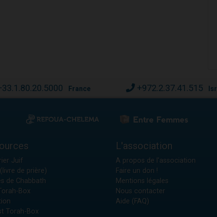
+33.1.80.20.5000
+972.2.37.41.515
France
Is
ources
L'association
ier Juif
A propos de l'association
(livre de prière)
Faire un don !
es de Chabbath
Mentions légales
 Torah-Box
Nous contacter
tion
Aide (FAQ)
t Torah-Box