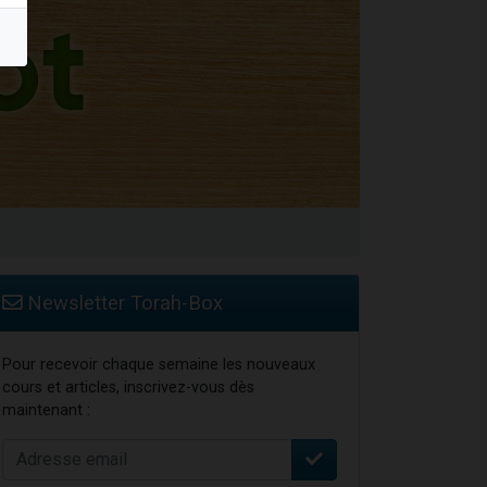
 leur maman
...
Newsletter Torah-Box
Pour recevoir chaque semaine les nouveaux
cours et articles, inscrivez-vous dès
maintenant :