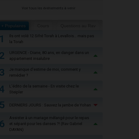
Voir tous les événements à venir
+ Populaires
Cours
Questions au Rav
1
Ils ont volé 12 Sifré Torah à Levallois… mais pas
la Torah
2
URGENCE - Diane, 80 ans, en danger dans un
appartement insalubre
3
Je manque d'estime de moi, comment y
remédier ?
4
L'édito de la semaine - En visite chez le
Steipler
5
DERNIERS JOURS : Sauvez la jambe de Yohan
Assister à un mariage mélangé pour le repas
6
et séparé pour les danses ?! (Rav Gabriel
DAYAN)