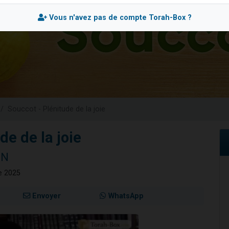
es viennent de faire un don pour 5 enfants déjà orphelins risquent de perdre
Vous n'avez pas de compte Torah-Box ?
es viennent de faire un don pour Reloger Rivka, 6 enfants, victime de violences
 viennent de demander une bénédiction
49 places pour étudier en groupe sur Zoom
viennent de nous rejoindre sur WhatsApp
Souccot - Plénitude de la joie
de de la joie
NN
re 2025
Envoyer
WhatsApp