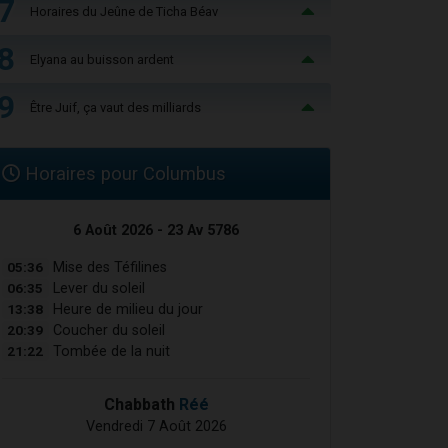
7
Horaires du Jeûne de Ticha Béav
8
Elyana au buisson ardent
9
Être Juif, ça vaut des milliards
Horaires pour Columbus
6 Août 2026 - 23 Av 5786
05:36
Mise des Téfilines
06:35
Lever du soleil
13:38
Heure de milieu du jour
20:39
Coucher du soleil
21:22
Tombée de la nuit
Chabbath
Réé
Vendredi 7 Août 2026