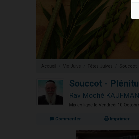
6 personn
2 personn
10 personnes
Il reste 
2 personnes 
Accueil
Vie Juive
Fêtes Juives
Souccot
Souccot - Plénitu
Rav Moché KAUFMA
Mis en ligne le Vendredi 10 Octob
Commenter
Imprimer