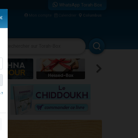
WhatsApp Torah-Box
Mon compte
Calendrier
Columbus
×
vertissements
Livres
Rabbanim
re
 ?
travers le temps