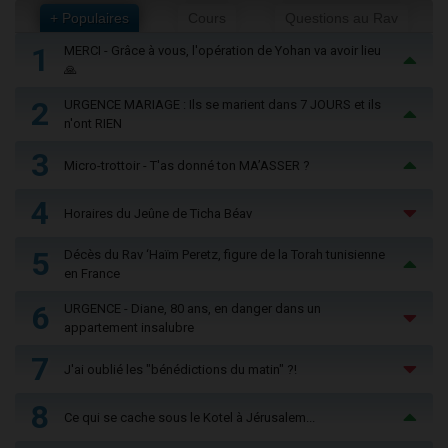
+ Populaires
Cours
Questions au Rav
1
MERCI - Grâce à vous, l'opération de Yohan va avoir lieu
🙏
2
URGENCE MARIAGE : Ils se marient dans 7 JOURS et ils
n'ont RIEN
3
Micro-trottoir - T'as donné ton MA’ASSER ?
4
Horaires du Jeûne de Ticha Béav
5
Décès du Rav ‘Haïm Peretz, figure de la Torah tunisienne
en France
6
URGENCE - Diane, 80 ans, en danger dans un
appartement insalubre
7
J'ai oublié les "bénédictions du matin" ?!
8
Ce qui se cache sous le Kotel à Jérusalem...