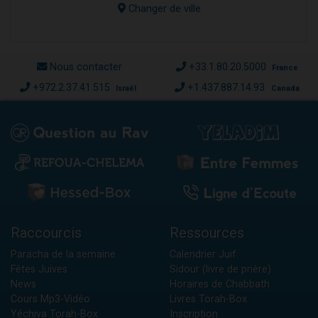
Changer de ville
Nous contacter
+33.1.80.20.5000
France
+972.2.37.41.515
+1.437.887.14.93
Israël
Canada
Raccourcis
Ressources
Paracha de la semaine
Calendrier Juif
Fêtes Juives
Sidour (livre de prière)
News
Horaires de Chabbath
Cours Mp3-Vidéo
Livres Torah-Box
Yéchiva Torah-Box
Inscription