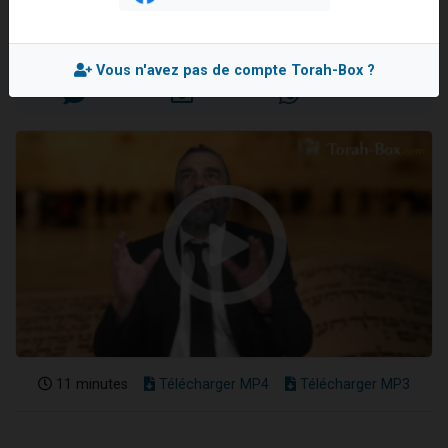
Rav Raphaël SADIN
3 personnes viennent de nous rejoindre sur WhatsApp
11 personnes viennent de demander une bénédiction
Mis en ligne le Dimanche 5 Octobre 2025
Vous n'avez pas de compte Torah-Box ?
Il reste 49 places pour étudier en groupe sur Zoom
3 personnes viennent de faire un don pour Diane, 80 ans, dans un appartement insalubre
5 personnes viennent de faire un don pour Reloger Rivka, 6 enfants, victime de violences...
11 minutes
Télécharger MP4
Télécharger MP3