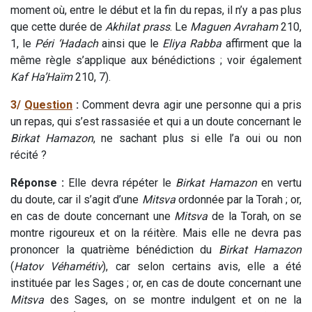
moment où, entre le début et la fin du repas, il n’y a pas plus
que cette durée de
Akhilat prass
. Le
Maguen Avraham
210,
1, le
Péri ‘Hadach
ainsi que le
Eliya Rabba
affirment que la
même règle s’applique aux bénédictions ; voir également
Kaf Ha’Haïm
210, 7).
3/
Question
:
Comment devra agir une personne qui a pris
un repas, qui s’est rassasiée et qui a un doute concernant le
Birkat Hamazon
, ne sachant plus si elle l’a oui ou non
récité ?
Réponse :
Elle devra répéter le
Birkat Hamazon
en vertu
du doute, car il s’agit d’une
Mitsva
ordonnée par la Torah ; or,
en cas de doute concernant une
Mitsva
de la Torah, on se
montre rigoureux et on la réitère. Mais elle ne devra pas
prononcer la quatrième bénédiction du
Birkat Hamazon
(
Hatov Véhamétiv
), car selon certains avis, elle a été
instituée par les Sages ; or, en cas de doute concernant une
Mitsva
des Sages, on se montre indulgent et on ne la