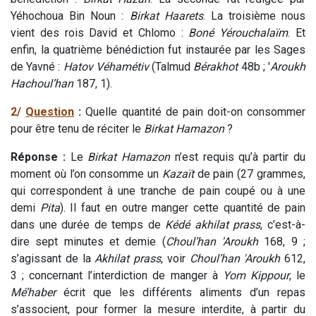
Yéhochoua Bin Noun :
Birkat Haarets
. La troisième nous
vient des rois David et Chlomo :
Boné Yérouchalaïm
. Et
enfin, la quatrième bénédiction fut instaurée par les Sages
de Yavné :
Hatov Véhamétiv
(Talmud
Bérakhot
48b ; '
Aroukh
Hachoul’han
187, 1).
2/
Question
:
Quelle quantité de pain doit-on consommer
pour être tenu de réciter le
Birkat Hamazon
?
Réponse :
Le
Birkat Hamazon
n’est requis qu’à partir du
moment où l’on consomme un
Kazaït
de pain (27 grammes,
qui correspondent à une tranche de pain coupé ou à une
demi
Pita
). Il faut en outre manger cette quantité de pain
dans une durée de temps de
Kédé akhilat prass
, c’est-à-
dire sept minutes et demie (
Choul’han 'Aroukh
168, 9 ;
s’agissant de la
Akhilat
prass
, voir
Choul’han 'Aroukh
612,
3 ; concernant l’interdiction de manger à
Yom Kippour
, le
Mé’haber
écrit que les différents aliments d’un repas
s’associent, pour former la mesure interdite, à partir du