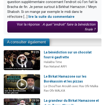
question supplémentaire concernant l'endroit où l'on fait la
Bracha de fin. Je pense surtout à Birkhat Hamazon / Meyn
Shalosh. Si on mange par exemple le midi dans le
réfectoire [...]
lire la suite du commentaire
Voir la réponse :
A quel "endroit" faire la bénédiction
finale ?
A consulter également
La bénédiction sur un chocolat
5:25
fourré gaufrette
Halakha Time
Rav Netanel ARFI
Le Birkat Hamazone sur les
Borékassim et les pizzas
Le Choul'han Aroukh avec Rav Ofir Malka
Rav Ofir MALKA
La grandeur du Birkat Hamazone et
28:36