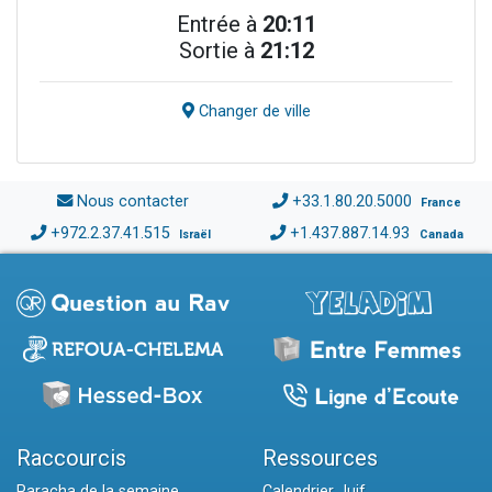
Entrée à
20:11
Sortie à
21:12
Changer de ville
Nous contacter
+33.1.80.20.5000
France
+972.2.37.41.515
+1.437.887.14.93
Israël
Canada
Raccourcis
Ressources
Paracha de la semaine
Calendrier Juif