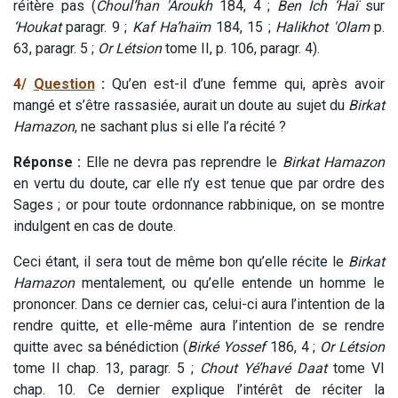
réitère pas (
Choul’han 'Aroukh
184, 4 ;
Ben Ich ‘Haï
sur
‘Houkat
paragr. 9 ;
Kaf Ha’haïm
184, 15 ;
Halikhot 'Olam
p.
63, paragr. 5 ;
Or Létsion
tome II, p. 106, paragr. 4).
4/
Question
:
Qu’en est-il d’une femme qui, après avoir
mangé et s’être rassasiée, aurait un doute au sujet du
Birkat
Hamazon
, ne sachant plus si elle l’a récité ?
Réponse :
Elle ne devra pas reprendre le
Birkat Hamazon
en vertu du doute, car elle n’y est tenue que par ordre des
Sages ; or pour toute ordonnance rabbinique, on se montre
indulgent en cas de doute.
Ceci étant, il sera tout de même bon qu’elle récite le
Birkat
Hamazon
mentalement, ou qu’elle entende un homme le
prononcer. Dans ce dernier cas, celui-ci aura l’intention de la
rendre quitte, et elle-même aura l’intention de se rendre
quitte avec sa bénédiction (
Birké Yossef
186, 4 ;
Or Létsion
tome II chap. 13, paragr. 5 ;
Chout Yé’havé Daat
tome VI
chap. 10. Ce dernier explique l’intérêt de réciter la