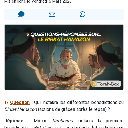
Mis en ligne le Vendredi 6 Mars 2026
Il reste 49 places pour étudier en groupe sur Zoom
12 nouvelles musiques dans Torah-Box Music
3 personnes viennent de nous rejoindre sur WhatsApp
2 personnes viennent de nous rejoindre sur WhatsApp
2 personnes viennent de nous rejoindre sur WhatsApp
1/
Question
:
Qui instaura les différentes bénédictions du
Birkat Hamazon
(actions de grâces après le repas) ?
Réponse :
Moché
Rabbénou
instaura la première
bénédiction :
Birkat Hazan
. La seconde fut rédigée par