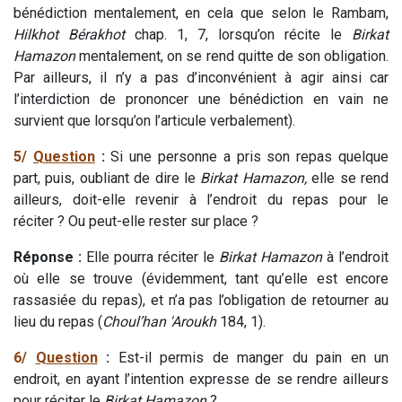
bénédiction mentalement, en cela que selon le Rambam,
Hilkhot Bérakhot
chap. 1, 7, lorsqu’on récite le
Birkat
Hamazon
mentalement, on se rend quitte de son obligation.
Par ailleurs, il n’y a pas d’inconvénient à agir ainsi car
l’interdiction de prononcer une bénédiction en vain ne
survient que lorsqu’on l’articule verbalement).
5/
Question
:
Si une personne a pris son repas quelque
part, puis, oubliant de dire le
Birkat Hamazon,
elle se rend
ailleurs, doit-elle revenir à l’endroit du repas pour le
réciter ? Ou peut-elle rester sur place ?
Réponse :
Elle pourra réciter le
Birkat Hamazon
à l’endroit
où elle se trouve (évidemment, tant qu’elle est encore
rassasiée du repas), et n’a pas l’obligation de retourner au
lieu du repas (
Choul’han 'Aroukh
184, 1).
6/
Question
:
Est-il permis de manger du pain en un
endroit, en ayant l’intention expresse de se rendre ailleurs
pour réciter le
Birkat Hamazon
?