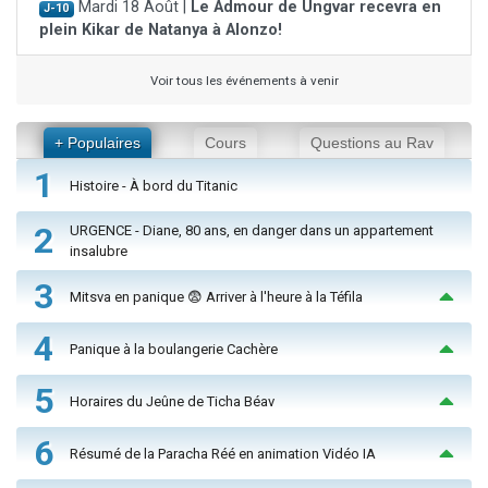
Mardi 18 Août |
Le Admour de Ungvar recevra en
J-10
plein Kikar de Natanya à Alonzo!
Voir tous les événements à venir
+ Populaires
Cours
Questions au Rav
1
Histoire - À bord du Titanic
2
URGENCE - Diane, 80 ans, en danger dans un appartement
insalubre
3
Mitsva en panique 😨 Arriver à l'heure à la Téfila
4
Panique à la boulangerie Cachère
5
Horaires du Jeûne de Ticha Béav
6
Résumé de la Paracha Réé en animation Vidéo IA