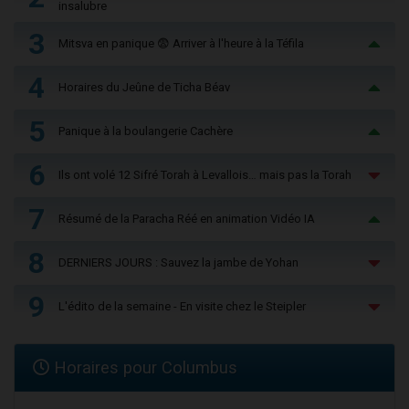
insalubre
3
Mitsva en panique 😨 Arriver à l'heure à la Téfila
4
Horaires du Jeûne de Ticha Béav
5
Panique à la boulangerie Cachère
6
Ils ont volé 12 Sifré Torah à Levallois… mais pas la Torah
7
Résumé de la Paracha Réé en animation Vidéo IA
8
DERNIERS JOURS : Sauvez la jambe de Yohan
9
L'édito de la semaine - En visite chez le Steipler
Horaires pour Columbus