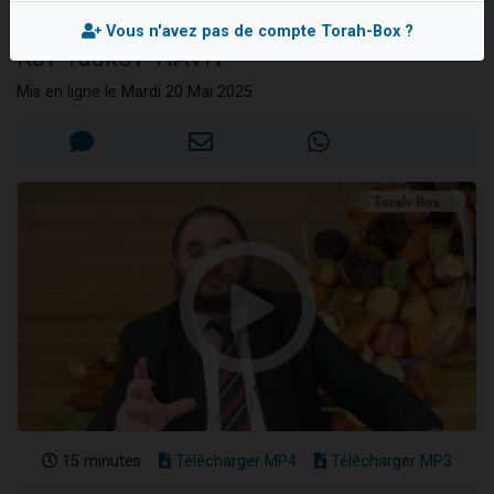
la Torah
Il reste 49 places pour étudier en groupe sur Zoom
Vous n'avez pas de compte Torah-Box ?
Rav Yaakov 'HAVIV
12 nouvelles musiques dans Torah-Box Music
3 personnes viennent de nous rejoindre sur WhatsApp
Mis en ligne le Mardi 20 Mai 2025
2 personnes viennent de nous rejoindre sur WhatsApp
2 personnes viennent de nous rejoindre sur WhatsApp
15 minutes
Télécharger MP4
Télécharger MP3