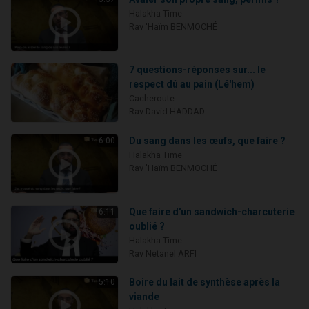
Halakha Time
Rav 'Haïm BENMOCHÉ
7 questions-réponses sur... le
respect dû au pain (Lé'hem)
Cacheroute
Rav David HADDAD
Du sang dans les œufs, que faire ?
6:00
Halakha Time
Rav 'Haïm BENMOCHÉ
Que faire d'un sandwich-charcuterie
6:11
oublié ?
Halakha Time
Rav Netanel ARFI
Boire du lait de synthèse après la
5:10
viande