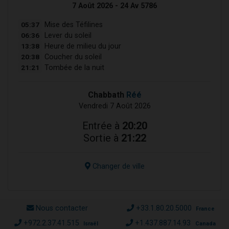
7 Août 2026 - 24 Av 5786
05:37
Mise des Téfilines
06:36
Lever du soleil
13:38
Heure de milieu du jour
20:38
Coucher du soleil
21:21
Tombée de la nuit
Chabbath
Réé
Vendredi 7 Août 2026
Entrée à
20:20
Sortie à
21:22
Changer de ville
Nous contacter
+33.1.80.20.5000
France
+972.2.37.41.515
+1.437.887.14.93
Israël
Canada