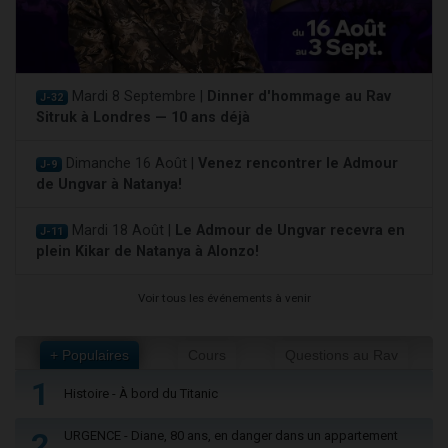
Mardi 8 Septembre |
Dinner d'hommage au Rav
J-32
Sitruk à Londres — 10 ans déjà
Dimanche 16 Août |
Venez rencontrer le Admour
J-9
de Ungvar à Natanya!
Mardi 18 Août |
Le Admour de Ungvar recevra en
J-11
plein Kikar de Natanya à Alonzo!
Voir tous les événements à venir
+ Populaires
Cours
Questions au Rav
1
Histoire - À bord du Titanic
2
URGENCE - Diane, 80 ans, en danger dans un appartement