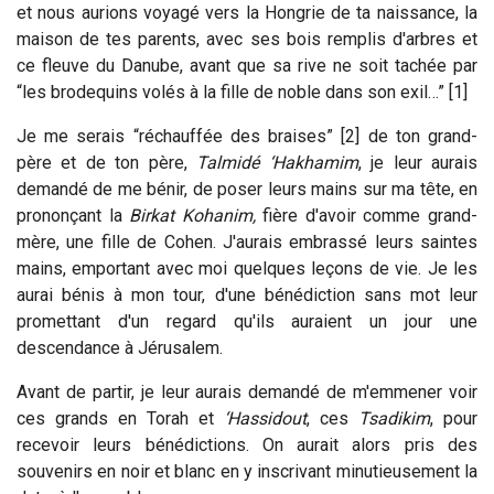
et nous aurions voyagé vers la Hongrie de ta naissance, la
maison de tes parents, avec ses bois remplis d'arbres et
ce fleuve du Danube, avant que sa rive ne soit tachée par
“les brodequins volés à la fille de noble dans son exil…” [1]
Je me serais “réchauffée des braises” [2] de ton grand-
père et de ton père,
Talmidé ‘Hakhamim
, je leur aurais
demandé de me bénir, de poser leurs mains sur ma tête, en
prononçant la
Birkat Kohanim,
fière d'avoir comme grand-
mère, une fille de Cohen. J'aurais embrassé leurs saintes
mains, emportant avec moi quelques leçons de vie. Je les
aurai bénis à mon tour, d'une bénédiction sans mot leur
promettant d'un regard qu'ils auraient un jour une
descendance à Jérusalem.
Avant de partir, je leur aurais demandé de m'emmener voir
ces grands en Torah et
‘Hassidout
, ces
Tsadikim
, pour
recevoir leurs bénédictions. On aurait alors pris des
souvenirs en noir et blanc en y inscrivant minutieusement la