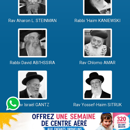
Rav Aharon L. STEINMAN
Rabbi 'Haïm KANIEWSKI
Rabbi David ABI'HSSIRA
Rav Chlomo AMAR
Rav Israël GANTZ
Rav Yossef-Haïm SITRUK