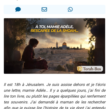
Il reste 49 places pour étudier en groupe sur Zoom
12 nouvelles musiques dans Torah-Box Music
3 personnes viennent de nous rejoindre sur WhatsApp
2 personnes viennent de nous rejoindre sur WhatsApp
2 personnes viennent de nous rejoindre sur WhatsApp
Il est 18h à Jérusalem. Je suis assise dehors et je t'écris
une lettre, mamie Adèle... Il y a quelques jours, j'ai fini de
lire ton livre, ou plutôt les pages éparpillées qui renferment
tes souvenirs. J'ai demandé à maman de les rechercher
afin que je puisse lire l'histoire de ta vie dont j'ai entendu