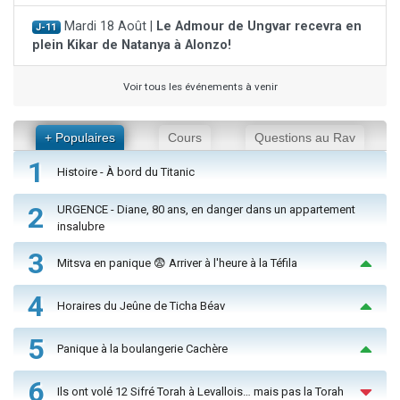
Mardi 18 Août |
Le Admour de Ungvar recevra en
J-11
plein Kikar de Natanya à Alonzo!
Voir tous les événements à venir
+ Populaires
Cours
Questions au Rav
1
Histoire - À bord du Titanic
2
URGENCE - Diane, 80 ans, en danger dans un appartement
insalubre
3
Mitsva en panique 😨 Arriver à l'heure à la Téfila
4
Horaires du Jeûne de Ticha Béav
5
Panique à la boulangerie Cachère
6
Ils ont volé 12 Sifré Torah à Levallois… mais pas la Torah