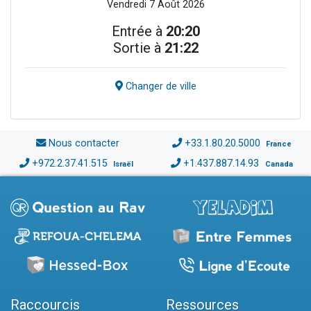
Vendredi 7 Août 2026
Entrée à
20:20
Sortie à
21:22
Changer de ville
Nous contacter
+33.1.80.20.5000
France
+972.2.37.41.515
+1.437.887.14.93
Israël
Canada
Raccourcis
Ressources