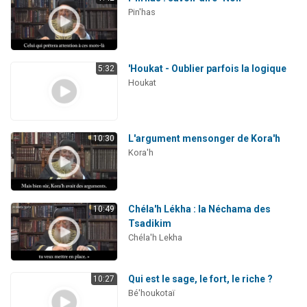
Pin'has
'Houkat - Oublier parfois la logique
5:32
Houkat
L'argument mensonger de Kora'h
10:30
Kora'h
Chéla'h Lékha : la Néchama des
10:49
Tsadikim
Chéla'h Lekha
Qui est le sage, le fort, le riche ?
10:27
Bé'houkotaï