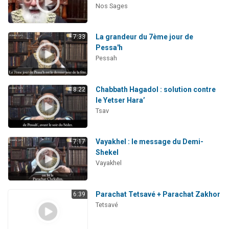
Nos Sages
La grandeur du 7ème jour de
7:33
Pessa'h
Pessah
Chabbath Hagadol : solution contre
8:22
le Yetser Hara’
Tsav
Vayakhel : le message du Demi-
7:17
Shekel
Vayakhel
Parachat Tetsavé + Parachat Zakhor
6:39
Tetsavé