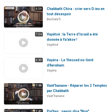
Chabbath Chira : crier vers D.ieu en
6:58
tout désespoir
Bechala'h
Vayétsé : la Terre d’Israël a été
7:54
donnée à Ya'akov !
Vayétsé
Vayéra - Le 'Hessed no-limit
6:40
d'Avraham
Vayéra
Vaèt'hanane - Réparer les 2 Temples
7:48
par Chabbath
Vaet'hanane
Pin'has : savoir dire "Non"
1:42