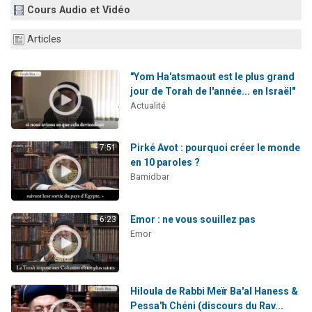
Cours Audio et Vidéo
2 personnes viennent de nous rejoindre sur WhatsApp
13 personnes viennent de demander une bénédiction
Articles
Il reste 49 places pour étudier en groupe sur Zoom
12 nouvelles musiques dans Torah-Box Music
"Yom Ha'atsmaout est le plus grand
jour de Torah de l'année... en Israël"
2 personnes viennent de nous rejoindre sur WhatsApp
Actualité
Pirké Avot : pourquoi créer le monde
7:51
en 10 paroles ?
Bamidbar
Emor : ne vous souillez pas
6:23
Emor
Hiloula de Rabbi Meïr Ba'al Haness &
Pessa'h Chéni (discours du Rav...