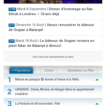
Mardi 8 Septembre |
Dinner d'hommage au Rav
J-30
Sitruk à Londres — 10 ans déjà
Dimanche 16 Août |
Venez rencontrer le Admour
J-7
de Ungvar à Natanya!
Mardi 18 Août |
Le Admour de Ungvar recevra en
J-9
plein Kikar de Natanya à Alonzo!
Voir tous les événements à venir
+ Populaires
Cours
Questions au Rav
1
Mitsva en panique 😨 Arriver à l'heure à la Téfila
2
URGENCE - Diane, 80 ans, en danger dans un appartement
insalubre
3
La Paracha en 60 secondes : Réé