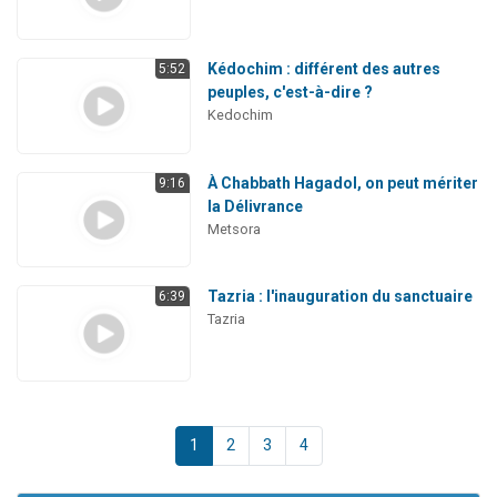
Kédochim : différent des autres
5:52
peuples, c'est-à-dire ?
Kedochim
À Chabbath Hagadol, on peut mériter
9:16
la Délivrance
Metsora
Tazria : l'inauguration du sanctuaire
6:39
Tazria
1
2
3
4