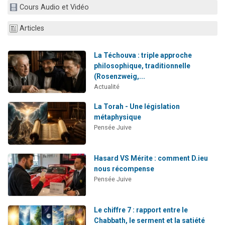
Cours Audio et Vidéo
6 personnes viennent de faire un don pour 5 enfants déjà orphelins risquent de perdre leur maman
2 personnes viennent de faire un don pour Reloger Rivka, 6 enfants, victime de violences...
Articles
10 personnes viennent de demander une bénédiction
Il reste 49 places pour étudier en groupe sur Zoom
La Téchouva : triple approche
philosophique, traditionnelle
2 personnes viennent de nous rejoindre sur WhatsApp
(Rosenzweig,...
Actualité
La Torah - Une législation
métaphysique
Pensée Juive
Hasard VS Mérite : comment D.ieu
nous récompense
Pensée Juive
Le chiffre 7 : rapport entre le
Chabbath, le serment et la satiété