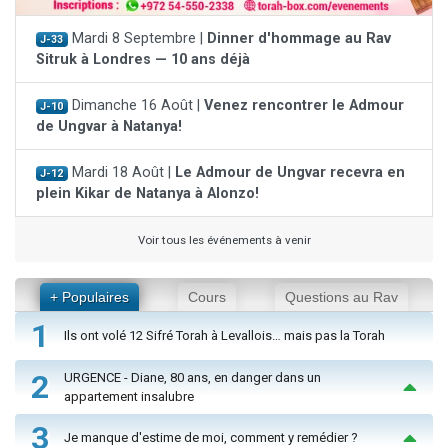
Mardi 8 Septembre |
Dinner d'hommage au Rav
J-33
Sitruk à Londres — 10 ans déjà
Dimanche 16 Août |
Venez rencontrer le Admour
J-10
de Ungvar à Natanya!
Mardi 18 Août |
Le Admour de Ungvar recevra en
J-12
plein Kikar de Natanya à Alonzo!
Voir tous les événements à venir
+ Populaires
Cours
Questions au Rav
1
Ils ont volé 12 Sifré Torah à Levallois… mais pas la Torah
2
URGENCE - Diane, 80 ans, en danger dans un
appartement insalubre
3
Je manque d'estime de moi, comment y remédier ?