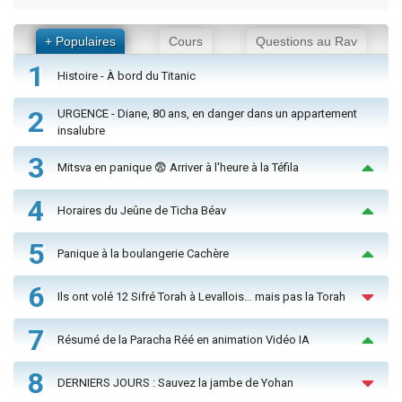
+ Populaires
Cours
Questions au Rav
1
Histoire - À bord du Titanic
2
URGENCE - Diane, 80 ans, en danger dans un appartement
insalubre
3
Mitsva en panique 😨 Arriver à l'heure à la Téfila
4
Horaires du Jeûne de Ticha Béav
5
Panique à la boulangerie Cachère
6
Ils ont volé 12 Sifré Torah à Levallois… mais pas la Torah
7
Résumé de la Paracha Réé en animation Vidéo IA
8
DERNIERS JOURS : Sauvez la jambe de Yohan