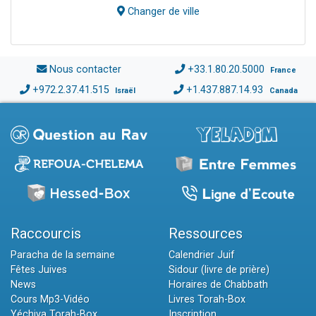
Changer de ville
Nous contacter
+33.1.80.20.5000
France
+972.2.37.41.515
+1.437.887.14.93
Israël
Canada
Raccourcis
Ressources
Paracha de la semaine
Calendrier Juif
Fêtes Juives
Sidour (livre de prière)
News
Horaires de Chabbath
Cours Mp3-Vidéo
Livres Torah-Box
Yéchiva Torah-Box
Inscription