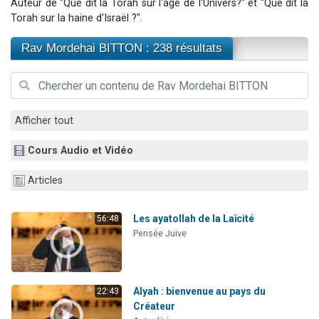
Auteur de "Que dit la Torah sur l'âge de l'Univers?" et "Que dit la
Il reste 49 places pour étudier en groupe sur Zoom
Torah sur la haine d'Israël ?".
12 nouvelles musiques dans Torah-Box Music
Rav Mordehai BITTON : 238 résultats
3 personnes viennent de nous rejoindre sur WhatsApp
2 personnes viennent de nous rejoindre sur WhatsApp
2 personnes viennent de nous rejoindre sur WhatsApp
Afficher tout
Cours Audio et Vidéo
Articles
Les ayatollah de la Laïcité
56:48
Pensée Juive
Alyah : bienvenue au pays du
22:43
Créateur