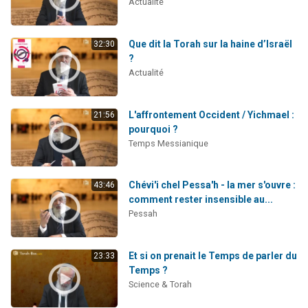
Actualité
Que dit la Torah sur la haine d’Israël
32:30
?
Actualité
L'affrontement Occident / Yichmael :
21:56
pourquoi ?
Temps Messianique
Chévi'i chel Pessa'h - la mer s'ouvre :
43:46
comment rester insensible au...
Pessah
Et si on prenait le Temps de parler du
23:33
Temps ?
Science & Torah