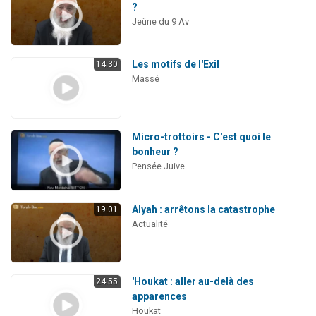
?
Jeûne du 9 Av
Les motifs de l'Exil
14:30
Massé
Micro-trottoirs - C'est quoi le
bonheur ?
Pensée Juive
Alyah : arrêtons la catastrophe
19:01
Actualité
'Houkat : aller au-delà des
24:55
apparences
Houkat