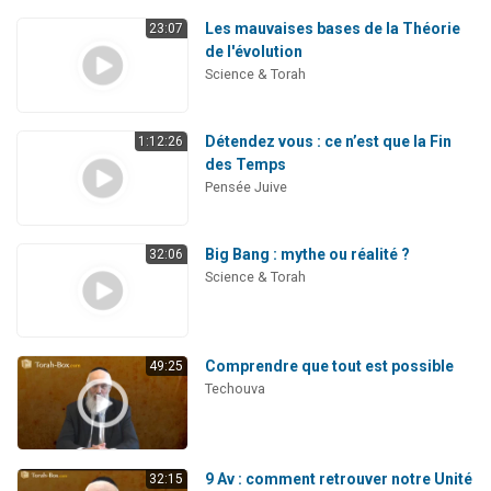
Les mauvaises bases de la Théorie
23:07
de l'évolution
Science & Torah
Détendez vous : ce n’est que la Fin
1:12:26
des Temps
Pensée Juive
Big Bang : mythe ou réalité ?
32:06
Science & Torah
Comprendre que tout est possible
49:25
Techouva
9 Av : comment retrouver notre Unité
32:15