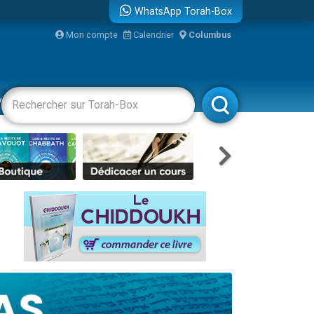
WhatsApp Torah-Box
bre
Mon compte
Calendrier
Columbus
...
vertissements
Livres
Rabbanim