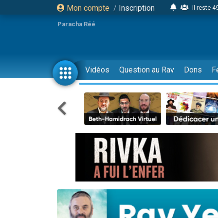
Mon compte
/
Inscription
Il reste 
16 person
Paracha Réé
2 personnes 
6 personnes 
4 personn
Vidéos
Question au Rav
Dons
F
2 personn
17 personnes
4 personnes 
Il reste 
Eva vient de
4 personnes 
3 personnes 
Odaya vient 
3 personn
2 personnes 