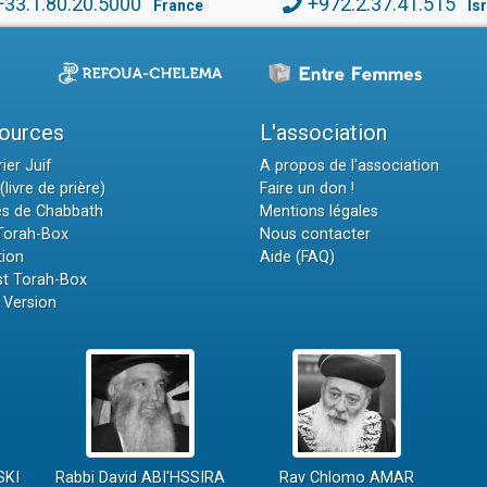
+33.1.80.20.5000
+972.2.37.41.515
France
Is
ources
L'association
ier Juif
A propos de l'association
(livre de prière)
Faire un don !
es de Chabbath
Mentions légales
 Torah-Box
Nous contacter
tion
Aide (FAQ)
t Torah-Box
 Version
SKI
Rabbi David ABI'HSSIRA
Rav Chlomo AMAR