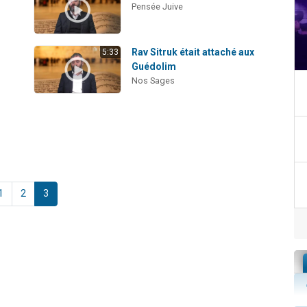
Pensée Juive
Rav Sitruk était attaché aux
5:33
Guédolim
Nos Sages
1
2
3