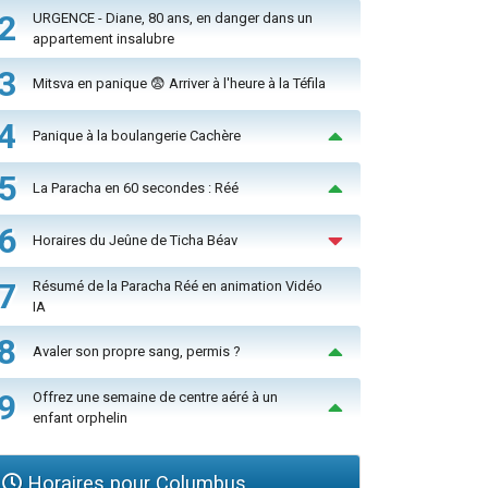
2
URGENCE - Diane, 80 ans, en danger dans un
appartement insalubre
3
Mitsva en panique 😨 Arriver à l'heure à la Téfila
4
Panique à la boulangerie Cachère
5
La Paracha en 60 secondes : Réé
6
Horaires du Jeûne de Ticha Béav
7
Résumé de la Paracha Réé en animation Vidéo
IA
8
Avaler son propre sang, permis ?
9
Offrez une semaine de centre aéré à un
enfant orphelin
Horaires pour Columbus