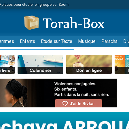
49 places pour étudier en groupe sur Zoom
nes viennent de faire un don pour Diane, 80 ans, dans un appartement insalu
viennent de nous rejoindre sur WhatsApp
viennent de nous rejoindre sur WhatsApp
es viennent de faire un don pour Reloger Rivka, 6 enfants, victime de violences
emmes
Enfants
Etude sur Texte
Musique
Paracha
Di
es viennent de faire un don pour 1 Journée de Vacances Pour les Enfants
 viennent de demander une bénédiction
viennent de nous rejoindre sur WhatsApp
49 places pour étudier en groupe sur Zoom
 donner son Maasser
viennent de nous rejoindre sur WhatsApp
viennent de nous rejoindre sur WhatsApp
de donner son Maasser
es viennent de faire un don pour 5 jours de vacances aux Orphelins
viennent de nous rejoindre sur WhatsApp