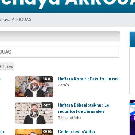
 viennent de demander une bénédiction
nnes viennent de faire un don pour Sauvez la jambe de Yohan
chaya ARROUAS
49 places pour étudier en groupe sur Zoom
lles musiques dans Torah-Box Music
 viennent de demander une bénédiction
Articles
e
Haftara Kora'h : Fais-toi un rav
18:01
Kora'h
Haftara Béhaalotékha : Le
24:21
réconfort de Jérusalem
Béhaalotékha
on
Céder c'est s'aider
30:05