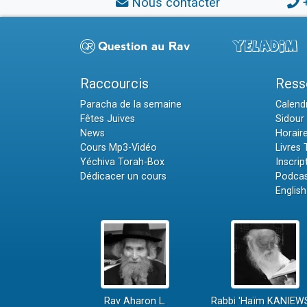
Nous contacter
Raccourcis
Ress
Paracha de la semaine
Calendr
Fêtes Juives
Sidour 
News
Horair
Cours Mp3-Vidéo
Livres
Yéchiva Torah-Box
Inscrip
Dédicacer un cours
Podcas
English
Rav Aharon L.
Rabbi 'Haïm KANIEW