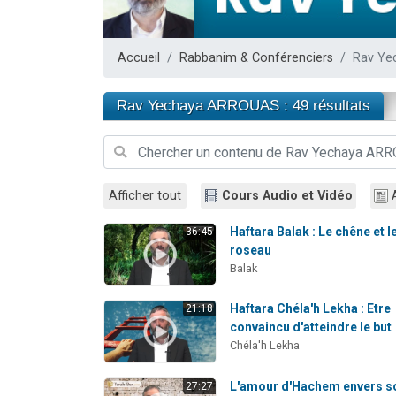
13 personnes
30 perso
Accueil
Rabbanim & Conférenciers
Rav Ye
Il reste 
12 nouve
Rav Yechaya ARROUAS : 49 résultats
29 personnes
Afficher tout
Cours Audio et Vidéo
Haftara Balak : Le chêne et l
36:45
roseau
Balak
Haftara Chéla'h Lekha : Etre
21:18
convaincu d'atteindre le but
Chéla'h Lekha
L'amour d'Hachem envers s
27:27