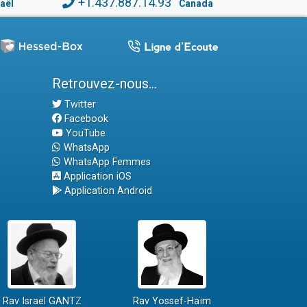
+1.437.887.14.93
raël
Canada
Retrouvez-nous...
Twitter
Facebook
YouTube
WhatsApp
WhatsApp Femmes
Application iOS
Application Android
Rav Israël GANTZ
Rav Yossef-Haïm