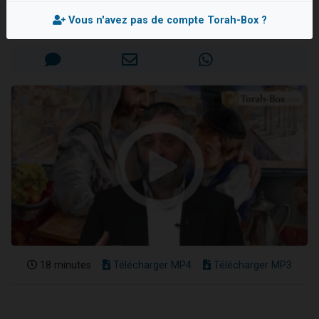
Rav Yechaya ARROUAS
11 personnes viennent de demander une bénédiction
Vous n'avez pas de compte Torah-Box ?
Mis en ligne le Vendredi 26 Juin 2020
Il reste 49 places pour étudier en groupe sur Zoom
3 personnes viennent de faire un don pour Diane, 80 ans, dans un appartement insalubre
2 personnes viennent de nous rejoindre sur WhatsApp
2 personnes viennent de faire un don pour Tsédaka : pauvres d'Israel
18 minutes
Télécharger MP4
Télécharger MP3