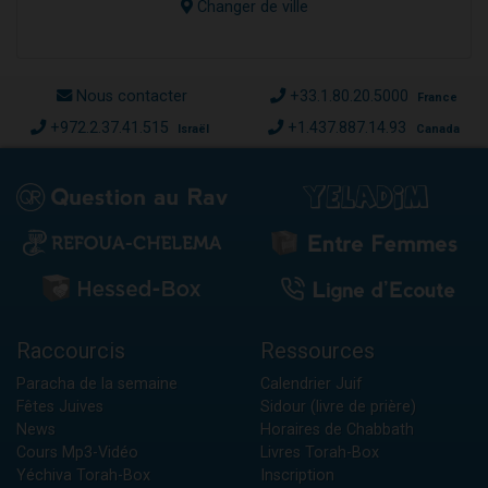
Changer de ville
Nous contacter
+33.1.80.20.5000
France
+972.2.37.41.515
+1.437.887.14.93
Israël
Canada
Raccourcis
Ressources
Paracha de la semaine
Calendrier Juif
Fêtes Juives
Sidour (livre de prière)
News
Horaires de Chabbath
Cours Mp3-Vidéo
Livres Torah-Box
Yéchiva Torah-Box
Inscription