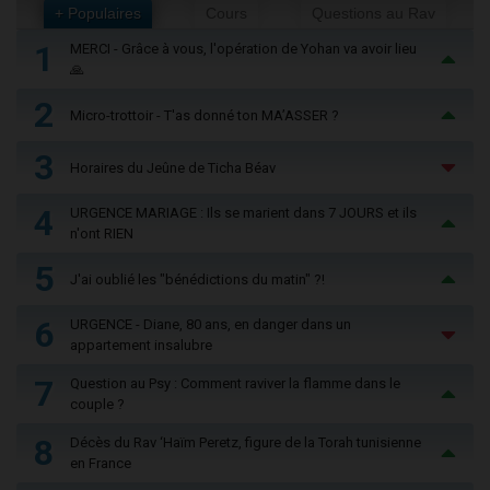
+ Populaires
Cours
Questions au Rav
1
MERCI - Grâce à vous, l'opération de Yohan va avoir lieu
🙏
2
Micro-trottoir - T'as donné ton MA’ASSER ?
3
Horaires du Jeûne de Ticha Béav
4
URGENCE MARIAGE : Ils se marient dans 7 JOURS et ils
n'ont RIEN
5
J'ai oublié les "bénédictions du matin" ?!
6
URGENCE - Diane, 80 ans, en danger dans un
appartement insalubre
7
Question au Psy : Comment raviver la flamme dans le
couple ?
8
Décès du Rav ‘Haïm Peretz, figure de la Torah tunisienne
en France