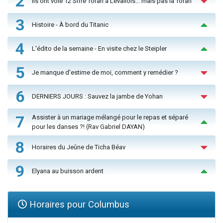
2
Ils ont volé 12 Sifré Torah à Levallois… mais pas la Torah
3
Histoire - À bord du Titanic
4
L'édito de la semaine - En visite chez le Steipler
5
Je manque d'estime de moi, comment y remédier ?
6
DERNIERS JOURS : Sauvez la jambe de Yohan
7
Assister à un mariage mélangé pour le repas et séparé
pour les danses ?! (Rav Gabriel DAYAN)
8
Horaires du Jeûne de Ticha Béav
9
Elyana au buisson ardent
Horaires pour Columbus