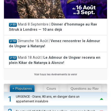
Mardi 8 Septembre |
Dinner d'hommage au Rav
J-33
Sitruk à Londres — 10 ans déjà
Dimanche 16 Août |
Venez rencontrer le Admour
J-10
de Ungvar à Natanya!
Mardi 18 Août |
Le Admour de Ungvar recevra en
J-12
plein Kikar de Natanya à Alonzo!
Voir tous les événements à venir
+ Populaires
Cours
Questions au Rav
1
URGENCE - Diane, 80 ans, en danger dans un
appartement insalubre