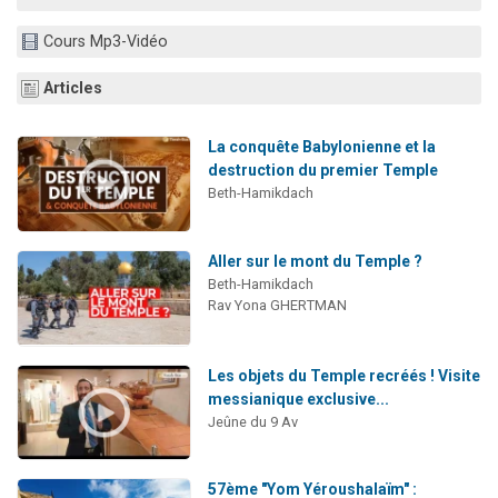
Ariel vient de donner son Maasser
Cours Mp3-Vidéo
Il reste 49 places pour étudier en groupe sur Zoom
Nathaniel vient de donner son Maasser
Articles
6 personnes viennent de faire un don pour 5 enfants déjà orphelins risquent de perdre leur maman
La conquête Babylonienne et la
3 personnes viennent de nous rejoindre sur WhatsApp
destruction du premier Temple
Beth-Hamikdach
Aller sur le mont du Temple ?
Beth-Hamikdach
Rav Yona GHERTMAN
Les objets du Temple recréés ! Visite
messianique exclusive...
Jeûne du 9 Av
57ème "Yom Yéroushalaïm" :