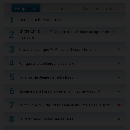
+ Populaires
Cours
Questions au Rav
1
Histoire - À bord du Titanic
2
URGENCE - Diane, 80 ans, en danger dans un appartement
insalubre
3
Mitsva en panique 😨 Arriver à l'heure à la Téfila
4
Panique à la boulangerie Cachère
5
Horaires du Jeûne de Ticha Béav
6
Résumé de la Paracha Réé en animation Vidéo IA
7
Ils ont volé 12 Sifré Torah à Levallois… mais pas la Torah
8
La Paracha en 60 secondes : Réé