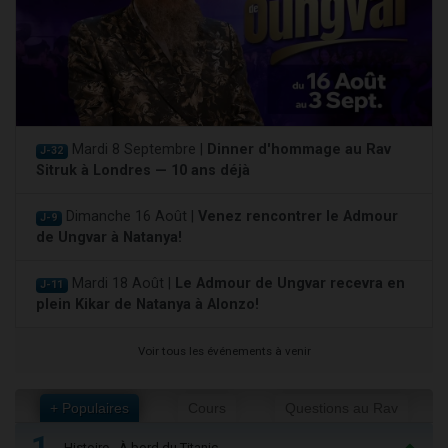
Mardi 8 Septembre |
Dinner d'hommage au Rav
J-32
Sitruk à Londres — 10 ans déjà
Dimanche 16 Août |
Venez rencontrer le Admour
J-9
de Ungvar à Natanya!
Mardi 18 Août |
Le Admour de Ungvar recevra en
J-11
plein Kikar de Natanya à Alonzo!
Voir tous les événements à venir
+ Populaires
Cours
Questions au Rav
1
Histoire - À bord du Titanic