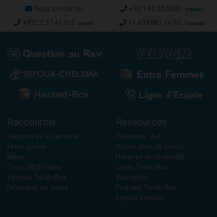
Nous contacter
+33.1.80.20.5000
France
+972.2.37.41.515
+1.437.887.14.93
Israël
Canada
Raccourcis
Ressources
Paracha de la semaine
Calendrier Juif
Fêtes Juives
Sidour (livre de prière)
News
Horaires de Chabbath
Cours Mp3-Vidéo
Livres Torah-Box
Yéchiva Torah-Box
Inscription
Dédicacer un cours
Podcast Torah-Box
English Version