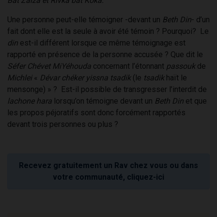
Bat Zaiza et Rivka bat Koka.
Une personne peut-elle témoigner -devant un
Beth Din
- d’un
fait dont elle est la seule à avoir été témoin ? Pourquoi? Le
din
est-il différent lorsque ce même témoignage est
rapporté en présence de la personne accusée ? Que dit le
Séfer Chévet MiYéhouda
concernant l’étonnant
passouk
de
Michlei
«
Dévar chéker yissna tsadik
(le
tsadik
haït le
mensonge) » ? Est-il possible de transgresser l’interdit de
lachone hara
lorsqu’on témoigne devant un
Beth Din
et que
les propos péjoratifs sont donc forcément rapportés
devant trois personnes ou plus ?
Recevez gratuitement un Rav chez vous ou dans
votre communauté, cliquez-ici