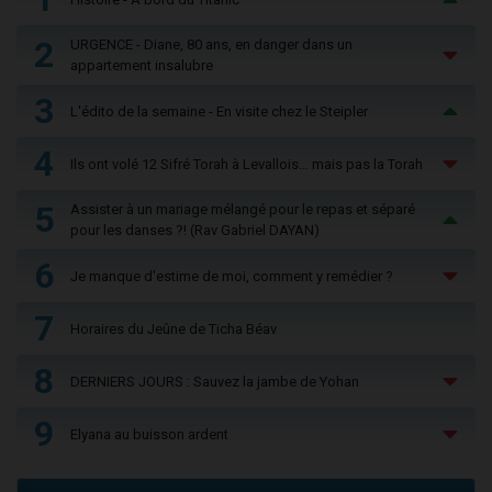
2
URGENCE - Diane, 80 ans, en danger dans un
appartement insalubre
3
L'édito de la semaine - En visite chez le Steipler
4
Ils ont volé 12 Sifré Torah à Levallois… mais pas la Torah
5
Assister à un mariage mélangé pour le repas et séparé
pour les danses ?! (Rav Gabriel DAYAN)
6
Je manque d'estime de moi, comment y remédier ?
7
Horaires du Jeûne de Ticha Béav
8
DERNIERS JOURS : Sauvez la jambe de Yohan
9
Elyana au buisson ardent