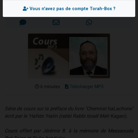
Nouvelle émission radio : Visions de grandeur n°104 : Le Chabbath et le Birkat Hamazone à travers le temps
Mis en ligne le Jeudi 22 Mars 2007
Vous n'avez pas de compte Torah-Box ?
61 personnes viennent de demander une bénédiction
Ariel vient de donner son Maasser
Il reste 49 places pour étudier en groupe sur Zoom
Eva vient de donner son Maasser
6 minutes
Télécharger MP3
Série de cours sur la préface du livre "Chemirat haLachone"
écrit par le 'Hafets 'Haïm (rabbi Rabbi Israël Meïr Kagan).
Cours offert par Jérémie B. à la mémoire de Messaouda