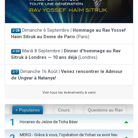
Dimanche 6 Septembre |
Hommage au Rav Yossef
J-28
Haim Sitruk au Dome de Paris
(Paris)
Mardi 8 Septembre |
Dinner d'hommage au Rav
J-30
Sitruk à Londres — 10 ans déjà
(Londres)
Dimanche 16 Août |
Venez rencontrer le Admour
J-7
de Ungvar à Natanya!
Voir tous les événements à venir
+ Populaires
Cours
Questions au Rav
1
Horaires du Jeûne de Ticha Béav
2
MERCI - Grâce à vous, l'opération de Yohan va avoir lieu