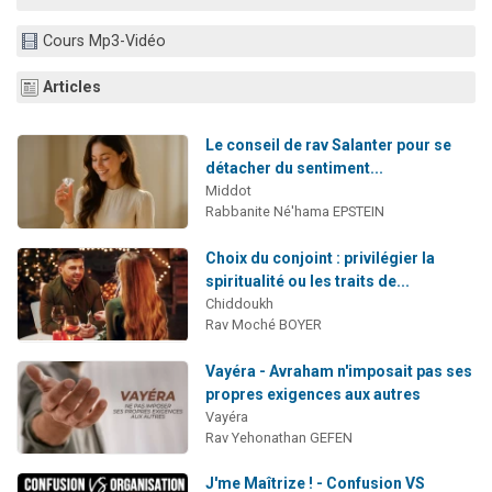
2 personnes viennent de faire un don pour 1 Journée de Vacances Pour les Enfants
Cours Mp3-Vidéo
17 personnes viennent de demander une bénédiction
4 personnes viennent de nous rejoindre sur WhatsApp
Articles
Il reste 49 places pour étudier en groupe sur Zoom
Le conseil de rav Salanter pour se
2 personnes viennent de nous rejoindre sur WhatsApp
détacher du sentiment...
Middot
Rabbanite Né'hama EPSTEIN
Choix du conjoint : privilégier la
spiritualité ou les traits de...
Chiddoukh
Rav Moché BOYER
Vayéra - Avraham n'imposait pas ses
propres exigences aux autres
Vayéra
Rav Yehonathan GEFEN
J'me Maîtrize ! - Confusion VS