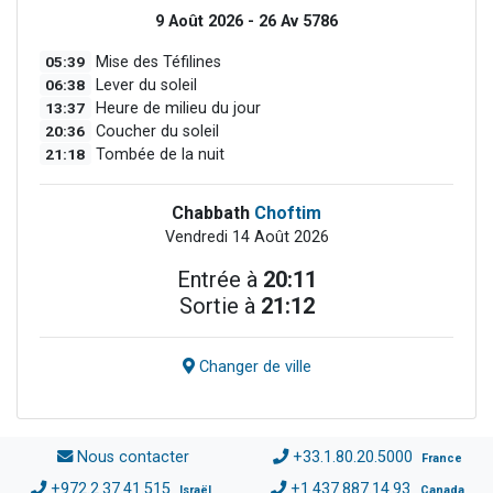
9 Août 2026 - 26 Av 5786
05:39
Mise des Téfilines
06:38
Lever du soleil
13:37
Heure de milieu du jour
20:36
Coucher du soleil
21:18
Tombée de la nuit
Chabbath
Choftim
Vendredi 14 Août 2026
Entrée à
20:11
Sortie à
21:12
Changer de ville
Nous contacter
+33.1.80.20.5000
France
+972.2.37.41.515
+1.437.887.14.93
Israël
Canada