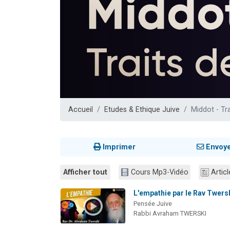
13 personnes
30 perso
Il reste 
12 nouve
29 personnes
Accueil
Etudes & Ethique Juive
Middot - Tr
Imprimer
Envoy
Afficher tout
Cours Mp3-Vidéo
Articl
L'empathie par le Rav Twers
Pensée Juive
Rabbi Avraham TWERSKI