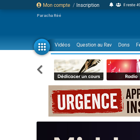
Mon compte
/
Inscription
Il reste 
16 person
Paracha Réé
2 personnes 
6 personnes 
4 personn
Vidéos
Question au Rav
Dons
F
2 personn
17 personnes
4 personnes 
Il reste 
Eva vient de
4 personnes 
3 personnes 
Odaya vient 
3 personn
2 personnes 