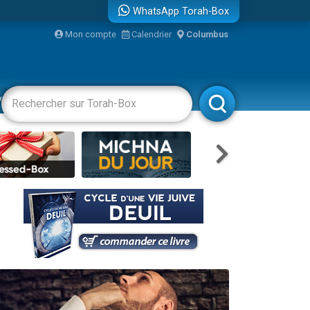
WhatsApp Torah-Box
bre
Mon compte
Calendrier
Columbus
...
vertissements
Livres
Rabbanim