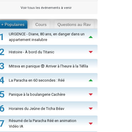
Voir tous les événements à venir
+ Populaires
Cours
Questions au Rav
1
URGENCE - Diane, 80 ans, en danger dans un
appartement insalubre
2
Histoire - À bord du Titanic
3
Mitsva en panique 😨 Arriver à l'heure à la Téfila
4
La Paracha en 60 secondes : Réé
5
Panique à la boulangerie Cachère
6
Horaires du Jeûne de Ticha Béav
7
Résumé de la Paracha Réé en animation
Vidéo IA