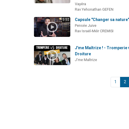
Vayéra
Rav Yehonathan GEFEN
Capsule "Changer sa nature
5:52
Pensée Juive
Rav Israël-Méïr CREMISI
J'me Maîtrize ! - Tromperie 
Droiture
J'me Maîtrize
1
2