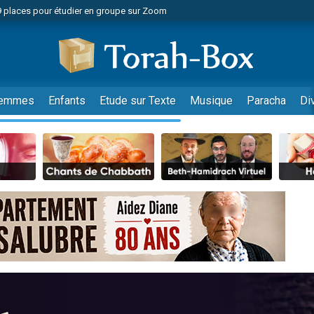
49 places pour étudier en groupe sur Zoom
nes viennent de faire un don pour Diane, 80 ans, dans un appartement insalu
viennent de nous rejoindre sur WhatsApp
viennent de nous rejoindre sur WhatsApp
es viennent de faire un don pour Reloger Rivka, 6 enfants, victime de violences
emmes
Enfants
Etude sur Texte
Musique
Paracha
Di
es viennent de faire un don pour 1 Journée de Vacances Pour les Enfants
 viennent de demander une bénédiction
viennent de nous rejoindre sur WhatsApp
49 places pour étudier en groupe sur Zoom
 donner son Maasser
viennent de nous rejoindre sur WhatsApp
viennent de nous rejoindre sur WhatsApp
de donner son Maasser
es viennent de faire un don pour 5 jours de vacances aux Orphelins
viennent de nous rejoindre sur WhatsApp