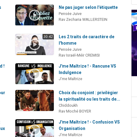
s
Ne pas juger selon l'étiquette
Pensée Juive
Rav Zecharia WALLERSTEIN
Les 2 traits de caractère de
30:42
l'homme
Pensée Juive
Rav Israël-Méïr CREMISI
d !
J'me Maîtrize ! - Rancune VS
Indulgence
J'me Maîtrize
our
Choix du conjoint : privilégier
la spiritualité ou les traits de...
Chiddoukh
Rav Moché BOYER
t
J'me Maîtrize ! - Confusion VS
aux
Organisation
J'me Maîtrize