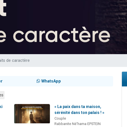
 viennent de demander une bénédiction
nnes viennent de faire un don pour Sauvez la jambe de Yohan
49 places pour étudier en groupe sur Zoom
lles musiques dans Torah-Box Music
 viennent de demander une bénédiction
aits de caractère
er
WhatsApp
es
ki
« La paix dans ta maison,
sérénité dans ton palais ! »
Couple
Rabbanite Né'hama EPSTEIN