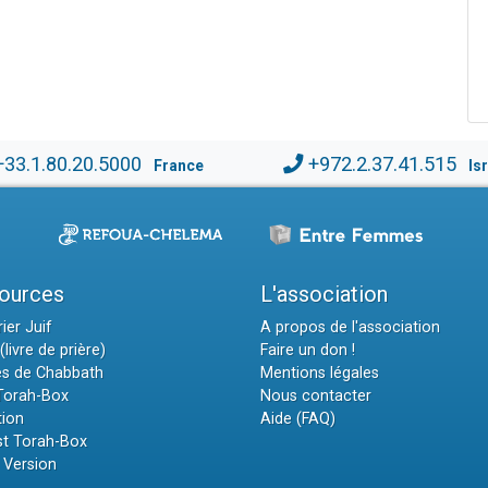
+33.1.80.20.5000
+972.2.37.41.515
France
Is
ources
L'association
ier Juif
A propos de l'association
(livre de prière)
Faire un don !
es de Chabbath
Mentions légales
 Torah-Box
Nous contacter
tion
Aide (FAQ)
t Torah-Box
 Version