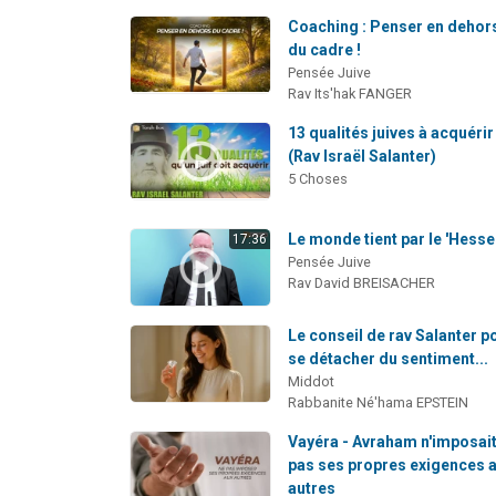
Coaching : Penser en dehor
du cadre !
Pensée Juive
Rav Its'hak FANGER
13 qualités juives à acquérir
(Rav Israël Salanter)
5 Choses
Le monde tient par le 'Hesse
17:36
Pensée Juive
Rav David BREISACHER
Le conseil de rav Salanter p
se détacher du sentiment...
Middot
Rabbanite Né'hama EPSTEIN
Vayéra - Avraham n'imposai
pas ses propres exigences 
autres