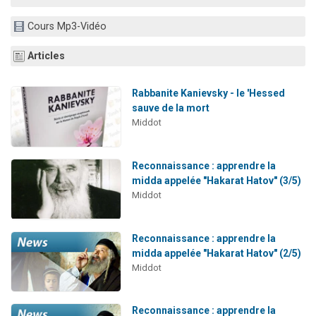
Il reste 49 places pour étudier en groupe sur Zoom
Cours Mp3-Vidéo
12 nouvelles musiques dans Torah-Box Music
3 personnes viennent de nous rejoindre sur WhatsApp
Articles
2 personnes viennent de nous rejoindre sur WhatsApp
Rabbanite Kanievsky - le 'Hessed
2 personnes viennent de nous rejoindre sur WhatsApp
sauve de la mort
Middot
Reconnaissance : apprendre la
midda appelée "Hakarat Hatov" (3/5)
Middot
Reconnaissance : apprendre la
midda appelée "Hakarat Hatov" (2/5)
Middot
Reconnaissance : apprendre la