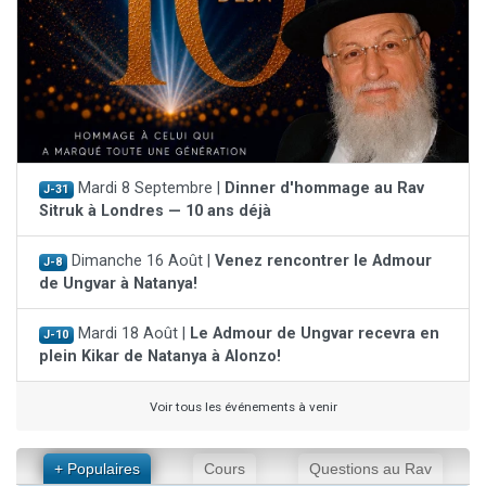
Mardi 8 Septembre |
Dinner d'hommage au Rav
J-31
Sitruk à Londres — 10 ans déjà
Dimanche 16 Août |
Venez rencontrer le Admour
J-8
de Ungvar à Natanya!
Mardi 18 Août |
Le Admour de Ungvar recevra en
J-10
plein Kikar de Natanya à Alonzo!
Voir tous les événements à venir
+ Populaires
Cours
Questions au Rav