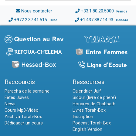
Nous contacter
+33.1.80.20.5000
France
+972.2.37.41.515
+1.437.887.14.93
Israël
Canada
Raccourcis
Ressources
Paracha de la semaine
Calendrier Juif
Fêtes Juives
Sidour (livre de prière)
News
Horaires de Chabbath
Cours Mp3-Vidéo
Livres Torah-Box
Yéchiva Torah-Box
Inscription
Dédicacer un cours
Podcast Torah-Box
English Version