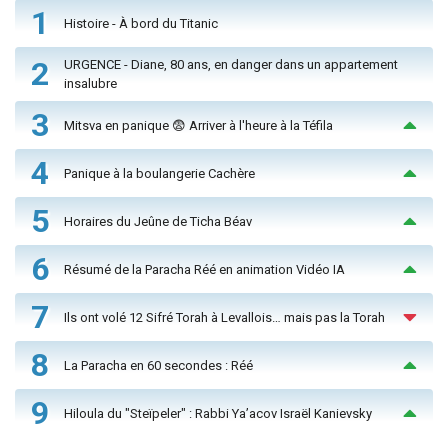
1
Histoire - À bord du Titanic
2
URGENCE - Diane, 80 ans, en danger dans un appartement
insalubre
3
Mitsva en panique 😨 Arriver à l'heure à la Téfila
4
Panique à la boulangerie Cachère
5
Horaires du Jeûne de Ticha Béav
6
Résumé de la Paracha Réé en animation Vidéo IA
7
Ils ont volé 12 Sifré Torah à Levallois… mais pas la Torah
8
La Paracha en 60 secondes : Réé
9
Hiloula du "Steïpeler" : Rabbi Ya’acov Israël Kanievsky