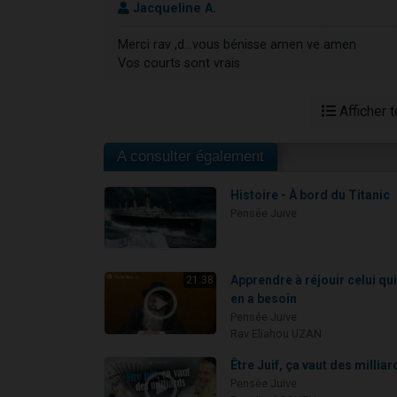
Jacqueline A.
Merci rav ,d...vous bénisse amen ve amen
Vos courts sont vrais
Afficher 
A consulter également
Histoire - À bord du Titanic
Pensée Juive
Apprendre à réjouir celui qu
21:38
en a besoin
Pensée Juive
Rav Eliahou UZAN
Être Juif, ça vaut des milliar
Pensée Juive