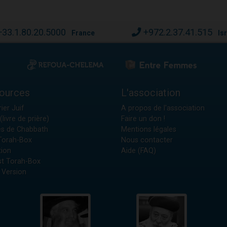
+33.1.80.20.5000
+972.2.37.41.515
France
Is
ources
L'association
ier Juif
A propos de l'association
(livre de prière)
Faire un don !
es de Chabbath
Mentions légales
 Torah-Box
Nous contacter
tion
Aide (FAQ)
t Torah-Box
 Version