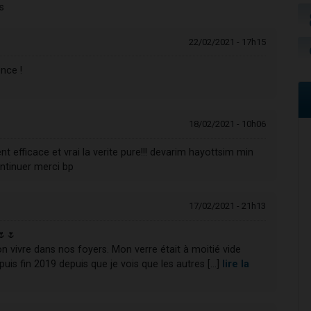
s
22/02/2021 - 17h15
nce !
18/02/2021 - 10h06
t efficace et vrai la verite pure!!! devarim hayottsim min
ntinuer merci bp
17/02/2021 - 21h13
🌷🌷
bon vivre dans nos foyers. Mon verre était à moitié vide
puis fin 2019 depuis que je vois que les autres [...]
lire la