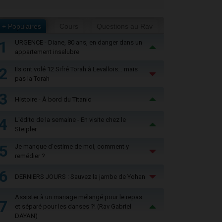
+ Populaires
Cours
Questions au Rav
1
URGENCE - Diane, 80 ans, en danger dans un
appartement insalubre
2
Ils ont volé 12 Sifré Torah à Levallois… mais
pas la Torah
3
Histoire - À bord du Titanic
4
L'édito de la semaine - En visite chez le
Steipler
5
Je manque d'estime de moi, comment y
remédier ?
6
DERNIERS JOURS : Sauvez la jambe de Yohan
Assister à un mariage mélangé pour le repas
7
et séparé pour les danses ?! (Rav Gabriel
DAYAN)