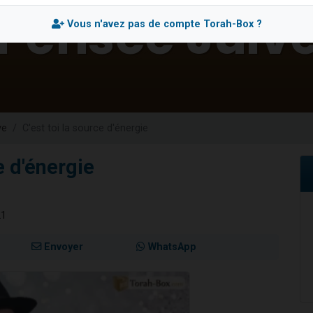
 viennent de demander une bénédiction
Vous n'avez pas de compte Torah-Box ?
49 places pour étudier en groupe sur Zoom
de donner son Maasser
ent de donner son Maasser
ve
C'est toi la source d'énergie
e d'énergie
21
Envoyer
WhatsApp