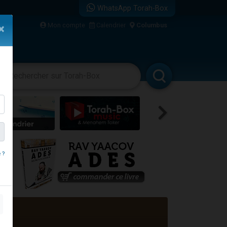
WhatsApp Torah-Box
Mon compte
Calendrier
Columbus
×
re
vertissements
Livres
Rabbanim
 ?
travers le temps