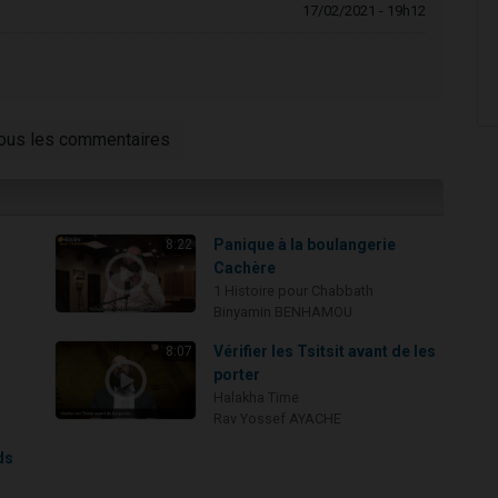
17/02/2021 - 19h12
tous les commentaires
Panique à la boulangerie
8:22
Cachère
1 Histoire pour Chabbath
Binyamin BENHAMOU
i
Vérifier les Tsitsit avant de les
8:07
porter
Halakha Time
Rav Yossef AYACHE
ds