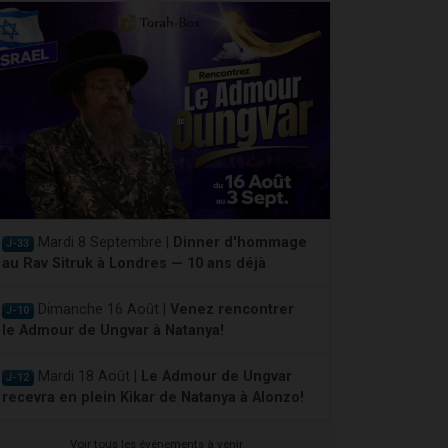
Mardi 8 Septembre |
Dinner d'hommage
J-33
au Rav Sitruk à Londres — 10 ans déjà
Dimanche 16 Août |
Venez rencontrer
J-10
le Admour de Ungvar à Natanya!
Mardi 18 Août |
Le Admour de Ungvar
J-12
recevra en plein Kikar de Natanya à Alonzo!
Voir tous les événements à venir