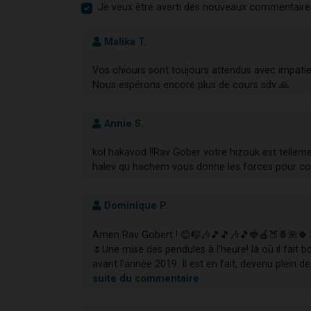
Je veux être averti des nouveaux commentaire
Malika T.
Vos chiours sont toujours attendus avec impatie
Nous espérons encore plus de cours sdv 🙏
Annie S.
kol hakavod !!Rav Gober votre hizouk est tellemen
halev qu hachem vous donne les forces pour co
Dominique P.
Amen Rav Gobert ! 😊🎼🎶🎵🎵🎶🎵🍓🍎🍑🍍🌺🍀
🌷Une mise des pendules à l'heure! là où il fait 
avant l'année 2019. Il est en fait, devenu plein de
suite du commentaire