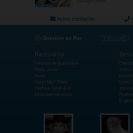
Rav Yigal COHEN
Nous contacter
Raccourcis
Ress
Paracha de la semaine
Calendr
Fêtes Juives
Sidour 
News
Horair
Cours Mp3-Vidéo
Livres
Yéchiva Torah-Box
Inscrip
Dédicacer un cours
Podcas
English