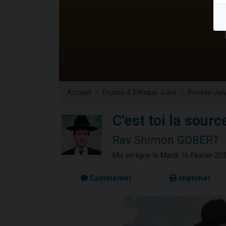
61 personnes
Il reste 
Ariel vient 
Nathaniel vi
Accueil
Etudes & Ethique Juive
Pensée Jui
C'est toi la sourc
Rav Shimon GOBERT
Mis en ligne le Mardi 16 Février 20
Commenter
Imprimer