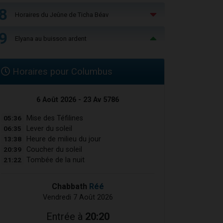
8
Horaires du Jeûne de Ticha Béav
9
Elyana au buisson ardent
Horaires pour Columbus
6 Août 2026 - 23 Av 5786
05:36
Mise des Téfilines
06:35
Lever du soleil
13:38
Heure de milieu du jour
20:39
Coucher du soleil
21:22
Tombée de la nuit
Chabbath
Réé
Vendredi 7 Août 2026
Entrée à
20:20