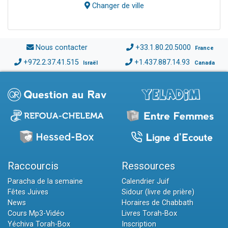
Changer de ville
Nous contacter
+33.1.80.20.5000
France
+972.2.37.41.515
+1.437.887.14.93
Israël
Canada
Raccourcis
Ressources
Paracha de la semaine
Calendrier Juif
Fêtes Juives
Sidour (livre de prière)
News
Horaires de Chabbath
Cours Mp3-Vidéo
Livres Torah-Box
Yéchiva Torah-Box
Inscription