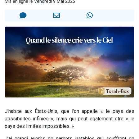
Mis en ligne le Vendredi 9 Mai 2025
4 personnes viennent de nous rejoindre sur WhatsApp
3 personnes viennent de nous rejoindre sur WhatsApp
3 personnes viennent de faire un don pour 5 jours de vacances aux Orphelins
Odaya vient de donner son Maasser
2 personnes viennent de faire un don pour Tsédaka : pauvres d'Israel
J’habite aux États-Unis, que l’on appelle « le pays des
possibilités infinies », mais qui peut également être « le
pays des limites impossibles. »
J’ai grandi auprès de parents instables qui souffrent de