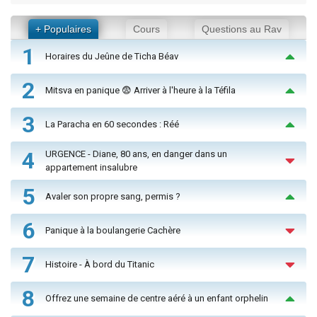
+ Populaires
Cours
Questions au Rav
1
Horaires du Jeûne de Ticha Béav
2
Mitsva en panique 😨 Arriver à l'heure à la Téfila
3
La Paracha en 60 secondes : Réé
4
URGENCE - Diane, 80 ans, en danger dans un
appartement insalubre
5
Avaler son propre sang, permis ?
6
Panique à la boulangerie Cachère
7
Histoire - À bord du Titanic
8
Offrez une semaine de centre aéré à un enfant orphelin