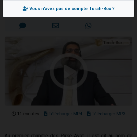
Rav Michael SAADIA
Il reste 49 places pour étudier en groupe sur Zoom
Vous n'avez pas de compte Torah-Box ?
Mis en ligne le Mardi 27 Août 2019
Eva vient de donner son Maasser
4 personnes viennent de nous rejoindre sur WhatsApp
3 personnes viennent de nous rejoindre sur WhatsApp
3 personnes viennent de faire un don pour Événements Torah-Box
11 minutes
Télécharger MP4
Télécharger MP3
Au premier chapitre des Pirké Avot, il est dit au nom de