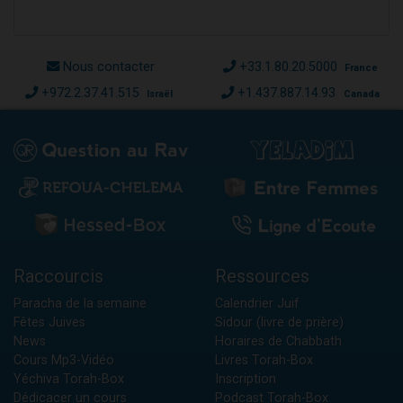
Nous contacter
+33.1.80.20.5000
France
+972.2.37.41.515
+1.437.887.14.93
Israël
Canada
Raccourcis
Ressources
Paracha de la semaine
Calendrier Juif
Fêtes Juives
Sidour (livre de prière)
News
Horaires de Chabbath
Cours Mp3-Vidéo
Livres Torah-Box
Yéchiva Torah-Box
Inscription
Dédicacer un cours
Podcast Torah-Box