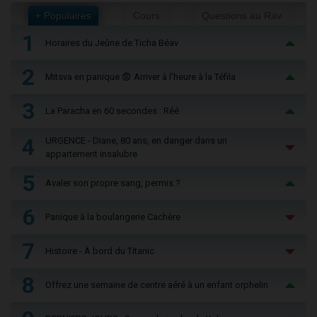
+ Populaires
Cours
Questions au Rav
1
Horaires du Jeûne de Ticha Béav
2
Mitsva en panique 😨 Arriver à l'heure à la Téfila
3
La Paracha en 60 secondes : Réé
4
URGENCE - Diane, 80 ans, en danger dans un
appartement insalubre
5
Avaler son propre sang, permis ?
6
Panique à la boulangerie Cachère
7
Histoire - À bord du Titanic
8
Offrez une semaine de centre aéré à un enfant orphelin