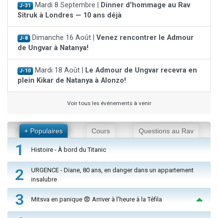
Mardi 8 Septembre |
Dinner d'hommage au Rav
J-31
Sitruk à Londres — 10 ans déjà
Dimanche 16 Août |
Venez rencontrer le Admour
J-8
de Ungvar à Natanya!
Mardi 18 Août |
Le Admour de Ungvar recevra en
J-10
plein Kikar de Natanya à Alonzo!
Voir tous les événements à venir
+ Populaires
Cours
Questions au Rav
1
Histoire - À bord du Titanic
2
URGENCE - Diane, 80 ans, en danger dans un appartement
insalubre
3
Mitsva en panique 😨 Arriver à l'heure à la Téfila