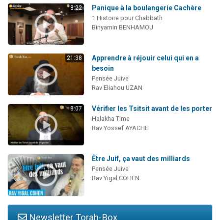
Panique à la boulangerie Cachère
8:22
1 Histoire pour Chabbath
Binyamin BENHAMOU
Apprendre à réjouir celui qui en a
21:38
besoin
Pensée Juive
Rav Eliahou UZAN
Vérifier les Tsitsit avant de les porter
8:07
Halakha Time
Rav Yossef AYACHE
Être Juif, ça vaut des milliards
Pensée Juive
Rav Yigal COHEN
Newsletter Torah-Box