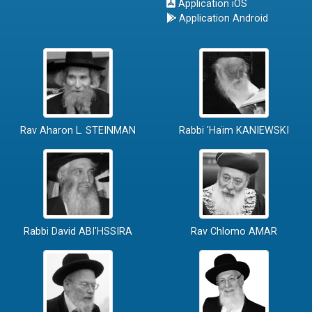
Application iOS
Application Android
Rav Aharon L. STEINMAN
Rabbi 'Haïm KANIEWSKI
Rabbi David ABI'HSSIRA
Rav Chlomo AMAR