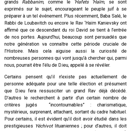
grands
Rabbanim
, comme le
‘Hafets ‘Haïm
, se sont
exprimés sur le sujet, encourageant le peuple juif à se
préparer à un tel événement. Plus récemment, Baba Salé, le
Rabbi de Loubavitch ou encore le Rav ‘Haïm Kanievsky ont
affirmé que ce descendant du roi David se tient à l’entrée
de nos portes. Aujourd’hui, beaucoup sont persuadés que
notre génération va connaître cette période cruciale de
l’Histoire. Mais cela aiguise aussi la curiosité de
nombreuses personnes qui vont jusqu’à chercher qui, parmi
nous, pourrait être l’élu de D.ieu, appelé à se révéler.
Certains pensent qu’il n’existe pas actuellement de
personne adéquate pour une telle élection et présument
que D.ieu fera ressusciter un grand Rav déjà décédé.
D’autres le recherchent à partir d’un certain nombre de
critères jugés “incontournables” : charismatique,
mystérieux, surprenant, attachant, sortant du cadre habituel.
Pour certains, il est évident qu’il doit avoir étudié dans les
prestigieuses
Yéchivot
lituaniennes ; pour d’autres, il doit