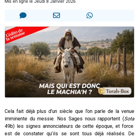
Mis en ligne le Jeudi 8 Janvier 2026
13 personnes viennent de demander une bénédiction
30 personnes viennent de faire un don pour Sauvez la jambe de Yohan
Il reste 49 places pour étudier en groupe sur Zoom
12 nouvelles musiques dans Torah-Box Music
29 personnes viennent de demander une bénédiction
Cela fait déjà plus d’un siècle que l’on parle de la venue
imminente du messie. Nos Sages nous rapportent (
Sota
49b) les signes annonciateurs de cette époque, et force
est de constater qu’ils se sont tous déjà réalisés. De