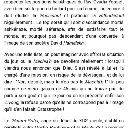
respecter les positions halakhiques du Rav ‘Ovadia Yossef,
avec bien sûr le port du foulard pour sa femme ; ou encore il
doit étudier la
‘Hassidout
et pratiquer la
Hitbodédout
régulièrement… Le top serait qu’il soit d’ascendance moitié
ashkénaze, moitié séfarade, afin de satisfaire tout le
monde, et pourquoi pas descendant d’une convertie, à
l’image de son ancêtre David
Hamélekh
…
Avec une telle liste, on peut imaginer avec effroi la situation
du jour où le
Machia’h
se dévoilera réellement : lorsqu’il
viendra nous annoncer que D.ieu S’est révélé à lui et l’a
chargé d’une mission, on risque de le dévisager… et de lui
dire : “Non, désolé, mais tu n’es pas le
Machia’h
!” Un peu
comme ce vieux garçon de 45 ans qui ne trouve pas de
parti à son goût et qui, le jour où on lui présente enfin son
Zivoug
, la refuse parce qu’elle ne correspond pas à l’image
qu’il s’en faisait. Catastrophe !
Le
‘Hatam Sofer
, sage du début du XIXᵉ siècle, établit un
parallèle entre Moché
Rabbénou
et le
Machia’h
. Le premier