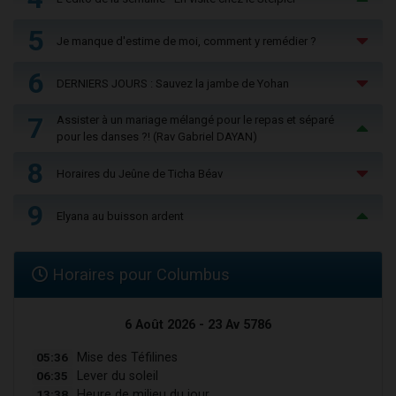
5
Je manque d'estime de moi, comment y remédier ?
6
DERNIERS JOURS : Sauvez la jambe de Yohan
7
Assister à un mariage mélangé pour le repas et séparé
pour les danses ?! (Rav Gabriel DAYAN)
8
Horaires du Jeûne de Ticha Béav
9
Elyana au buisson ardent
Horaires pour Columbus
6 Août 2026 - 23 Av 5786
05:36
Mise des Téfilines
06:35
Lever du soleil
13:38
Heure de milieu du jour