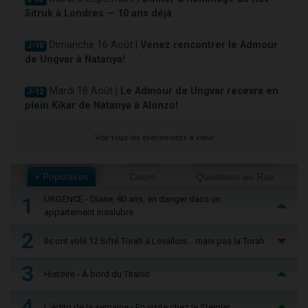
Sitruk à Londres — 10 ans déjà
Dimanche 16 Août |
Venez rencontrer le Admour
J-10
de Ungvar à Natanya!
Mardi 18 Août |
Le Admour de Ungvar recevra en
J-12
plein Kikar de Natanya à Alonzo!
Voir tous les événements à venir
+ Populaires
Cours
Questions au Rav
1
URGENCE - Diane, 80 ans, en danger dans un
appartement insalubre
2
Ils ont volé 12 Sifré Torah à Levallois… mais pas la Torah
3
Histoire - À bord du Titanic
4
L'édito de la semaine - En visite chez le Steipler