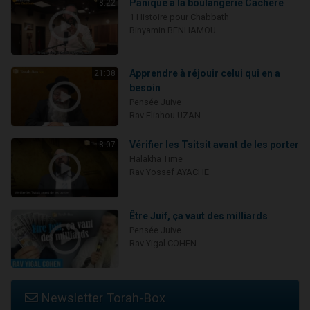
Panique à la boulangerie Cachère
8:22
1 Histoire pour Chabbath
Binyamin BENHAMOU
Apprendre à réjouir celui qui en a
21:38
besoin
Pensée Juive
Rav Eliahou UZAN
Vérifier les Tsitsit avant de les porter
8:07
Halakha Time
Rav Yossef AYACHE
Être Juif, ça vaut des milliards
Pensée Juive
Rav Yigal COHEN
Newsletter Torah-Box