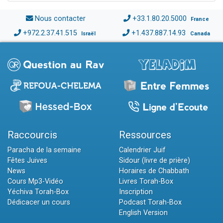
Nous contacter
+33.1.80.20.5000
France
+972.2.37.41.515
+1.437.887.14.93
Israël
Canada
Raccourcis
Ressources
Paracha de la semaine
Calendrier Juif
Fêtes Juives
Sidour (livre de prière)
News
Horaires de Chabbath
Cours Mp3-Vidéo
Livres Torah-Box
Yéchiva Torah-Box
Inscription
Dédicacer un cours
Podcast Torah-Box
English Version