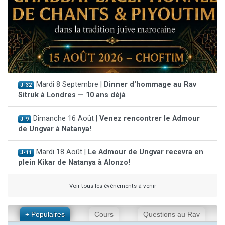
Mardi 8 Septembre |
Dinner d'hommage au Rav
J-32
Sitruk à Londres — 10 ans déjà
Dimanche 16 Août |
Venez rencontrer le Admour
J-9
de Ungvar à Natanya!
Mardi 18 Août |
Le Admour de Ungvar recevra en
J-11
plein Kikar de Natanya à Alonzo!
Voir tous les événements à venir
+ Populaires
Cours
Questions au Rav