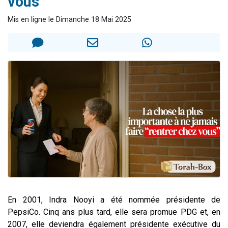
vous
Nouvelle émission radio : Visions de grandeur n°104 : Le Chabbath et le Birkat Hamazone à travers le temps
Mis en ligne le Dimanche 18 Mai 2025
61 personnes viennent de demander une bénédiction
Ariel vient de donner son Maasser
Il reste 49 places pour étudier en groupe sur Zoom
Eva vient de donner son Maasser
En 2001, Indra Nooyi a été nommée présidente de
PepsiCo. Cinq ans plus tard, elle sera promue PDG et, en
2007, elle deviendra également présidente exécutive du