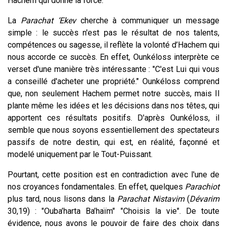
Hachem qui donne la force.
La
Parachat ‘Ekev
cherche à communiquer un message
simple : le succès n'est pas le résultat de nos talents,
compétences ou sagesse, il reflète la volonté d’Hachem qui
nous accorde ce succès. En effet, Ounkéloss interprète ce
verset d'une manière très intéressante : "C'est Lui qui vous
a conseillé d'acheter une propriété." Ounkéloss comprend
que, non seulement Hachem permet notre succès, mais Il
plante même les idées et les décisions dans nos têtes, qui
apportent ces résultats positifs. D'après Ounkéloss, il
semble que nous soyons essentiellement des spectateurs
passifs de notre destin, qui est, en réalité, façonné et
modelé uniquement par le Tout-Puissant.
Pourtant, cette position est en contradiction avec l'une de
nos croyances fondamentales. En effet, quelques
Parachiot
plus tard, nous lisons dans la
Parachat Nistavim
(
Dévarim
30,19) : "Ouba’harta Ba’haïm" "Choisis la vie". De toute
évidence, nous avons le pouvoir de faire des choix dans