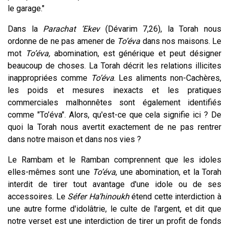
le garage."
Dans la
Parachat ‘Ekev
(Dévarim 7,26), la Torah nous
ordonne de ne pas amener de
To’éva
dans nos maisons. Le
mot
To’éva,
abomination, est générique et peut désigner
beaucoup de choses. La Torah décrit les relations illicites
inappropriées comme
To’éva
. Les aliments non-Cachères,
les poids et mesures inexacts et les pratiques
commerciales malhonnêtes sont également identifiés
comme "To’éva". Alors, qu'est-ce que cela signifie ici ? De
quoi la Torah nous avertit exactement de ne pas rentrer
dans notre maison et dans nos vies ?
Le Rambam et le Ramban comprennent que les idoles
elles-mêmes sont une
To’éva
, une abomination, et la Torah
interdit de tirer tout avantage d'une idole ou de ses
accessoires. Le
Séfer Ha’hinoukh
étend cette interdiction à
une autre forme d'idolâtrie, le culte de l'argent, et dit que
notre verset est une interdiction de tirer un profit de fonds