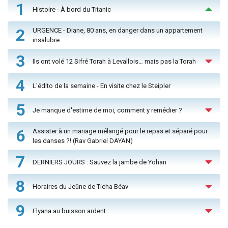
1
Histoire - À bord du Titanic
2
URGENCE - Diane, 80 ans, en danger dans un appartement
insalubre
3
Ils ont volé 12 Sifré Torah à Levallois… mais pas la Torah
4
L'édito de la semaine - En visite chez le Steipler
5
Je manque d'estime de moi, comment y remédier ?
6
Assister à un mariage mélangé pour le repas et séparé pour
les danses ?! (Rav Gabriel DAYAN)
7
DERNIERS JOURS : Sauvez la jambe de Yohan
8
Horaires du Jeûne de Ticha Béav
9
Elyana au buisson ardent