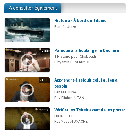
A consulter également
Histoire - À bord du Titanic
Pensée Juive
Panique à la boulangerie Cachère
8:22
1 Histoire pour Chabbath
Binyamin BENHAMOU
Apprendre à réjouir celui qui en a
21:38
besoin
Pensée Juive
Rav Eliahou UZAN
Vérifier les Tsitsit avant de les porter
8:07
Halakha Time
Rav Yossef AYACHE