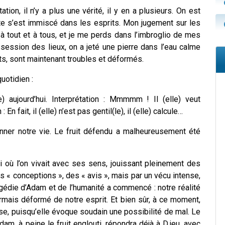
ation, il n’y a plus une vérité, il y en a plusieurs. On est
te s’est immiscé dans les esprits. Mon jugement sur les
 à tout et à tous, et je me perds dans l’imbroglio de mes
session des lieux, on a jeté une pierre dans l’eau calme
 nets, sont maintenant troubles et déformés.
uotidien :
) aujourd’hui.
Interprétation
: Mmmmm ! Il (elle) veut
n
: En fait, il (elle) n’est pas gentil(le), il (elle) calcule…
er notre vie. Le fruit défendu a malheureusement été
i où l’on vivait avec ses sens, jouissant pleinement des
s « conceptions », des « avis », mais par un vécu intense,
ragédie d’Adam et de l’humanité a commencé : notre réalité
rmais déformé de notre esprit. Et bien sûr, à ce moment,
e, puisqu’elle évoque soudain une possibilité de mal. Le
am, à peine le fruit englouti, répondra déjà à D.ieu, avec