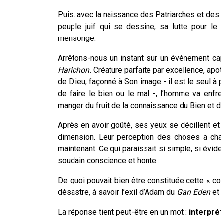
Puis, avec la naissance des Patriarches et des M
peuple juif qui se dessine, sa lutte pour le
mensonge.
Arrêtons-nous un instant sur un événement cap
Harichon.
Créature parfaite par excellence, ap
de D.ieu, façonné à Son image - il est le seul à
de faire le bien ou le mal -, l’homme va enf
manger du fruit de la connaissance du Bien et d
Après en avoir goûté, ses yeux se décillent et
dimension. Leur perception des choses a chan
maintenant. Ce qui paraissait si simple, si évide
soudain conscience et honte.
De quoi pouvait bien être constituée cette « con
désastre, à savoir l’exil d’Adam du
Gan Eden
et 
La réponse tient peut-être en un mot :
interpré