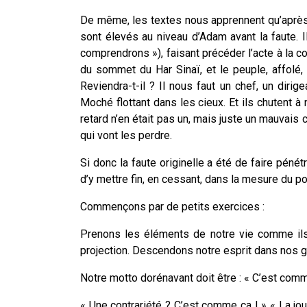
De même, les textes nous apprennent qu’après 
sont élevés au niveau d’Adam avant la faute. 
comprendrons »), faisant précéder l’acte à la c
du sommet du Har Sinaï, et le peuple, affolé, 
Reviendra-t-il ? Il nous faut un chef, un diri
Moché flottant dans les cieux. Et ils chutent à 
retard n’en était pas un, mais juste un mauvais 
qui vont les perdre.
Si donc la faute originelle a été de faire pénétr
d’y mettre fin, en cessant, dans la mesure du pos
Commençons par de petits exercices :
Prenons les éléments de notre vie comme ils s
projection. Descendons notre esprit dans nos ges
Notre motto dorénavant doit être : « C’est comm
« Une contrariété ? C’est comme ça ! » « La jo