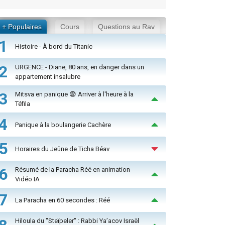
+ Populaires
Cours
Questions au Rav
1
Histoire - À bord du Titanic
2
URGENCE - Diane, 80 ans, en danger dans un
appartement insalubre
3
Mitsva en panique 😨 Arriver à l'heure à la
Téfila
4
Panique à la boulangerie Cachère
5
Horaires du Jeûne de Ticha Béav
6
Résumé de la Paracha Réé en animation
Vidéo IA
7
La Paracha en 60 secondes : Réé
Hiloula du "Steïpeler" : Rabbi Ya’acov Israël