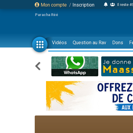
Mon compte
/
Inscription
Il reste 
16 person
Paracha Réé
2 personnes 
6 personnes 
4 personn
Vidéos
Question au Rav
Dons
F
2 personn
17 personnes
4 personnes 
Il reste 
Eva vient de
4 personnes 
3 personnes 
Odaya vient 
3 personn
2 personnes 