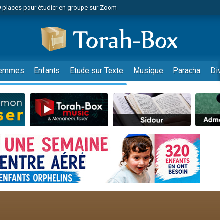
49 places pour étudier en groupe sur Zoom
nes viennent de faire un don pour Diane, 80 ans, dans un appartement insalu
viennent de nous rejoindre sur WhatsApp
viennent de nous rejoindre sur WhatsApp
es viennent de faire un don pour Reloger Rivka, 6 enfants, victime de violences
emmes
Enfants
Etude sur Texte
Musique
Paracha
Di
es viennent de faire un don pour 1 Journée de Vacances Pour les Enfants
 viennent de demander une bénédiction
viennent de nous rejoindre sur WhatsApp
49 places pour étudier en groupe sur Zoom
 donner son Maasser
viennent de nous rejoindre sur WhatsApp
viennent de nous rejoindre sur WhatsApp
de donner son Maasser
es viennent de faire un don pour 5 jours de vacances aux Orphelins
viennent de nous rejoindre sur WhatsApp