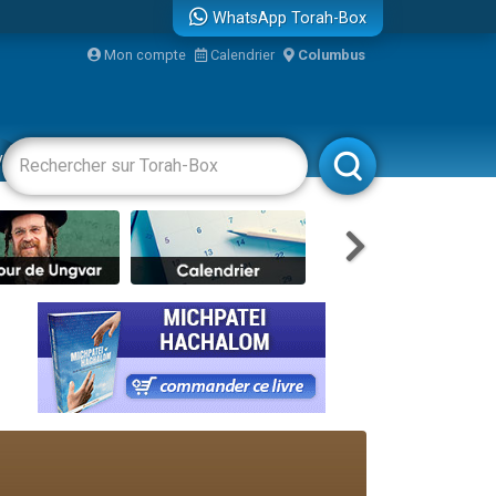
WhatsApp Torah-Box
bre
Mon compte
Calendrier
Columbus
...
vertissements
Livres
Rabbanim