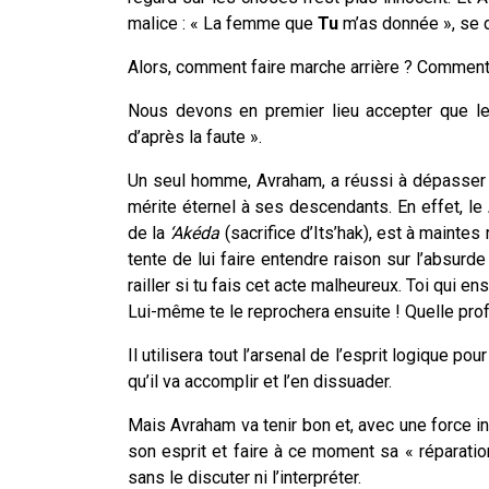
malice : « La femme que
Tu
m’as donnée », se 
Alors, comment faire marche arrière ? Comment 
Nous devons en premier lieu accepter que l
d’après la faute ».
Un seul homme, Avraham, a réussi à dépasser 
mérite éternel à ses descendants. En effet, le
de la
‘Akéda
(sacrifice d’Its’hak), est à maintes
tente de lui faire entendre raison sur l’absurd
railler si tu fais cet acte malheureux. Toi qui en
Lui-même te le reprochera ensuite ! Quelle prof
Il utilisera tout l’arsenal de l’esprit logique 
qu’il va accomplir et l’en dissuader.
Mais Avraham va tenir bon et, avec une force i
son esprit et faire à ce moment sa « réparation 
sans le discuter ni l’interpréter.