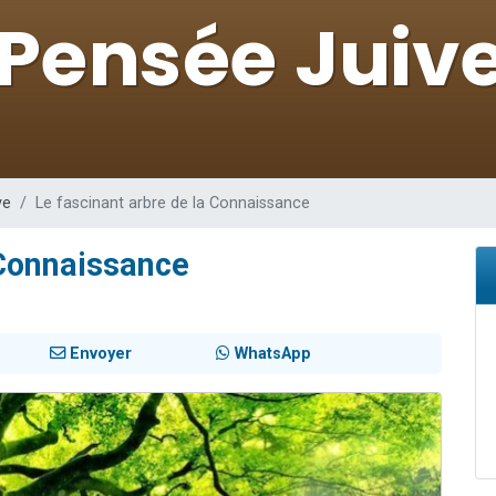
 viennent de demander une bénédiction
nnes viennent de faire un don pour Sauvez la jambe de Yohan
49 places pour étudier en groupe sur Zoom
lles musiques dans Torah-Box Music
 viennent de demander une bénédiction
ve
Le fascinant arbre de la Connaissance
 Connaissance
Envoyer
WhatsApp