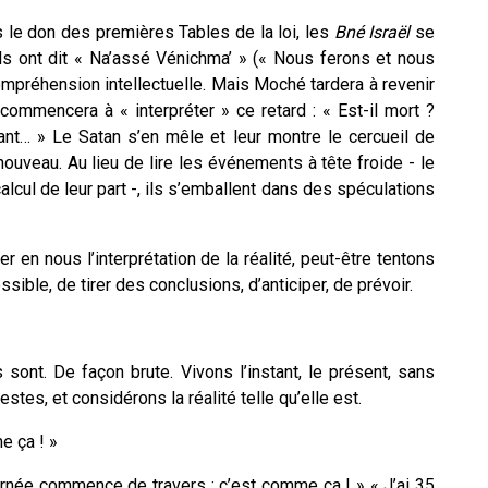
le don des premières Tables de la loi, les
Bné Israël
se
Ils ont dit « Na’assé Vénichma’ » (« Nous ferons et nous
ompréhension intellectuelle. Mais Moché tardera à revenir
commencera à « interpréter » ce retard : « Est-il mort ?
geant… » Le Satan s’en mêle et leur montre le cercueil de
nouveau. Au lieu de lire les événements à tête froide - le
calcul de leur part -, ils s’emballent dans des spéculations
er en nous l’interprétation de la réalité, peut-être tentons
sible, de tirer des conclusions, d’anticiper, de prévoir.
ont. De façon brute. Vivons l’instant, le présent, sans
tes, et considérons la réalité telle qu’elle est.
e ça ! »
urnée commence de travers : c’est comme ça ! » « J’ai 35