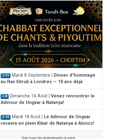
Mardi 8 Septembre |
Dinner d'hommage
J-31
au Rav Sitruk à Londres — 10 ans déjà
Dimanche 16 Août |
Venez rencontrer le
J-8
Admour de Ungvar à Natanya!
Mardi 18 Août |
Le Admour de Ungvar
J-10
recevra en plein Kikar de Natanya à Alonzo!
Voir tous les événements à venir