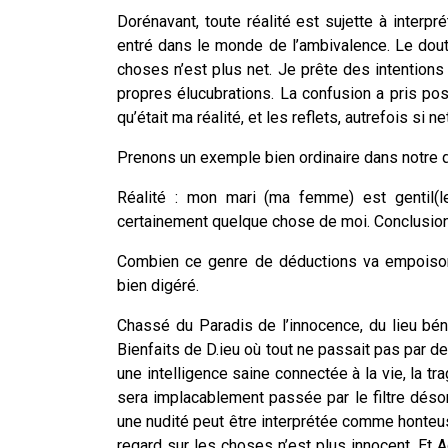
Dorénavant, toute réalité est sujette à interprét
entré dans le monde de l’ambivalence. Le dou
choses n’est plus net. Je prête des intentions
propres élucubrations. La confusion a pris pos
qu’était ma réalité, et les reflets, autrefois si
Prenons un exemple bien ordinaire dans notre q
Réalité
: mon mari (ma femme) est gentil(le
certainement quelque chose de moi.
Conclusio
Combien ce genre de déductions va empoisonn
bien digéré.
Chassé du Paradis de l’innocence, du lieu bén
Bienfaits de D.ieu où tout ne passait pas par de
une intelligence saine connectée à la vie, la t
sera implacablement passée par le filtre déso
une nudité peut être interprétée comme honteus
regard sur les choses n’est plus innocent. Et Ad