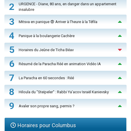
2
URGENCE - Diane, 80 ans, en danger dans un appartement
insalubre
3
Mitsva en panique 😨 Arriver à l'heure à la Téfila
4
Panique à la boulangerie Cachère
5
Horaires du Jeûne de Ticha Béav
6
Résumé de la Paracha Réé en animation Vidéo IA
7
La Paracha en 60 secondes : Réé
8
Hiloula du "Steïpeler" : Rabbi Ya’acov Israël Kanievsky
9
Avaler son propre sang, permis ?
Horaires pour Columbus