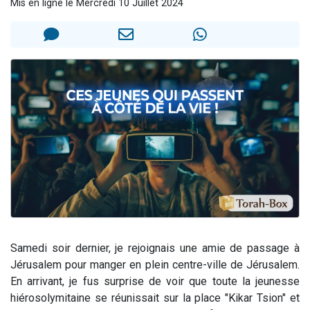
Mis en ligne le Mercredi 10 Juillet 2024
13 personnes viennent de demander une bénédiction
30 personnes viennent de faire un don pour Sauvez la jambe de Yohan
Il reste 49 places pour étudier en groupe sur Zoom
12 nouvelles musiques dans Torah-Box Music
29 personnes viennent de demander une bénédiction
Samedi soir dernier, je rejoignais une amie de passage à
Jérusalem pour manger en plein centre-ville de Jérusalem.
En arrivant, je fus surprise de voir que toute la jeunesse
hiérosolymitaine se réunissait sur la place "Kikar Tsion" et