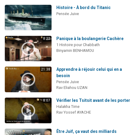
Histoire - À bord du Titanic
Pensée Juive
Panique à la boulangerie Cachère
8:22
1 Histoire pour Chabbath
Binyamin BENHAMOU
Apprendre à réjouir celui qui en a
21:38
besoin
Pensée Juive
Rav Eliahou UZAN
Vérifier les Tsitsit avant de les porter
8:07
Halakha Time
Rav Yossef AYACHE
Être Juif, ça vaut des milliards