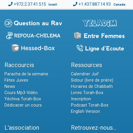
+972.2.37.41.515
+1.437.887.14.93
Israël
Canada
Raccourcis
Ressources
Paracha de la semaine
Calendrier Juif
Fêtes Juives
Sidour (livre de prière)
News
Horaires de Chabbath
Cours Mp3-Vidéo
Livres Torah-Box
Yéchiva Torah-Box
Inscription
Dédicacer un cours
Podcast Torah-Box
English Version
L'association
Retrouvez-nous...