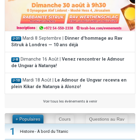
Mardi 8 Septembre |
Dinner d'hommage au Rav
J-31
Sitruk à Londres — 10 ans déjà
Dimanche 16 Août |
Venez rencontrer le Admour
J-8
de Ungvar à Natanya!
Mardi 18 Août |
Le Admour de Ungvar recevra en
J-10
plein Kikar de Natanya à Alonzo!
Voir tous les événements à venir
+ Populaires
Cours
Questions au Rav
1
Histoire - À bord du Titanic