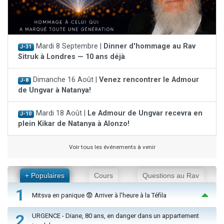
Mardi 8 Septembre |
Dinner d'hommage au Rav
J-31
Sitruk à Londres — 10 ans déjà
Dimanche 16 Août |
Venez rencontrer le Admour
J-8
de Ungvar à Natanya!
Mardi 18 Août |
Le Admour de Ungvar recevra en
J-10
plein Kikar de Natanya à Alonzo!
Voir tous les événements à venir
+ Populaires
Cours
Questions au Rav
1
Mitsva en panique 😨 Arriver à l'heure à la Téfila
2
URGENCE - Diane, 80 ans, en danger dans un appartement