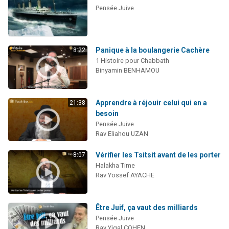
Pensée Juive
Panique à la boulangerie Cachère
8:22
1 Histoire pour Chabbath
Binyamin BENHAMOU
Apprendre à réjouir celui qui en a
21:38
besoin
Pensée Juive
Rav Eliahou UZAN
Vérifier les Tsitsit avant de les porter
8:07
Halakha Time
Rav Yossef AYACHE
Être Juif, ça vaut des milliards
Pensée Juive
Rav Yigal COHEN