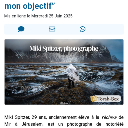
mon objectif”
2 personnes viennent de nous rejoindre sur WhatsApp
13 personnes viennent de demander une bénédiction
Mis en ligne le Mercredi 25 Juin 2025
Il reste 49 places pour étudier en groupe sur Zoom
12 nouvelles musiques dans Torah-Box Music
2 personnes viennent de nous rejoindre sur WhatsApp
Miki Spitzer, 29 ans, anciennement élève à la
Yéchiva
de
Mir à Jérusalem, est un photographe de notoriété