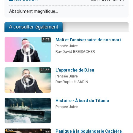
Absolument magnifique...
A consulter également
Mali et l'anniversaire de son mari
5:07
Pensée Juive
Rav David BREISACHER
L'approche de D.ieu
28:55
Pensée Juive
Rav Raphaël SADIN
Histoire - À bord du Titanic
Pensée Juive
Panique à la boulangerie Cachère
8:22