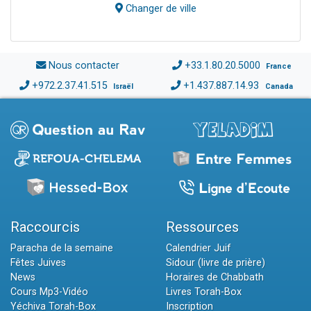
Changer de ville
Nous contacter
+33.1.80.20.5000
France
+972.2.37.41.515
+1.437.887.14.93
Israël
Canada
Raccourcis
Ressources
Paracha de la semaine
Calendrier Juif
Fêtes Juives
Sidour (livre de prière)
News
Horaires de Chabbath
Cours Mp3-Vidéo
Livres Torah-Box
Yéchiva Torah-Box
Inscription