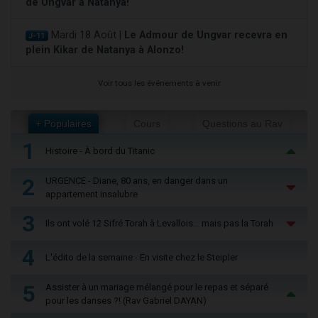
de Ungvar à Natanya!
Mardi 18 Août |
Le Admour de Ungvar recevra en
J-11
plein Kikar de Natanya à Alonzo!
Voir tous les événements à venir
+ Populaires
Cours
Questions au Rav
1
Histoire - À bord du Titanic
2
URGENCE - Diane, 80 ans, en danger dans un
appartement insalubre
3
Ils ont volé 12 Sifré Torah à Levallois… mais pas la Torah
4
L'édito de la semaine - En visite chez le Steipler
5
Assister à un mariage mélangé pour le repas et séparé
pour les danses ?! (Rav Gabriel DAYAN)