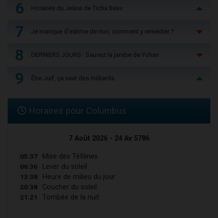
6
Horaires du Jeûne de Ticha Béav
7
Je manque d'estime de moi, comment y remédier ?
8
DERNIERS JOURS : Sauvez la jambe de Yohan
9
Être Juif, ça vaut des milliards
Horaires pour Columbus
7 Août 2026 - 24 Av 5786
05:37
Mise des Téfilines
06:36
Lever du soleil
13:38
Heure de milieu du jour
20:38
Coucher du soleil
21:21
Tombée de la nuit