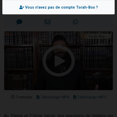
Rav Israël-Méïr CREMISI
2 personnes viennent de nous rejoindre sur WhatsApp
Vous n'avez pas de compte Torah-Box ?
Mis en ligne le Mercredi 21 Août 2019
2 nouvelles musiques dans Torah-Box Music
3 personnes viennent de nous rejoindre sur WhatsApp
8 personnes viennent de faire un don pour Tsédaka : pauvres d'Israel
2 personnes viennent de faire un don pour 1 Journée de Vacances Pour les Enfants
7 minutes
Télécharger MP4
Télécharger MP3
Au 20ème et 21ème siècle, des questions de Halakha qui