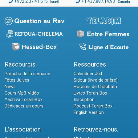
+972.2.37.41.515
+1.437.887.14.93
Israël
Canada
Raccourcis
Ressources
Paracha de la semaine
Calendrier Juif
Fêtes Juives
Sidour (livre de prière)
News
Horaires de Chabbath
Cours Mp3-Vidéo
Livres Torah-Box
Yéchiva Torah-Box
Inscription
Dédicacer un cours
Podcast Torah-Box
English Version
L'association
Retrouvez-nous...