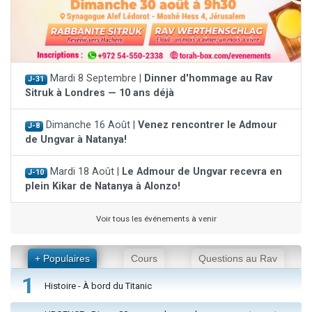
Mardi 8 Septembre |
Dinner d'hommage au Rav
J-31
Sitruk à Londres — 10 ans déjà
Dimanche 16 Août |
Venez rencontrer le Admour
J-8
de Ungvar à Natanya!
Mardi 18 Août |
Le Admour de Ungvar recevra en
J-10
plein Kikar de Natanya à Alonzo!
Voir tous les événements à venir
+ Populaires
Cours
Questions au Rav
1
Histoire - À bord du Titanic