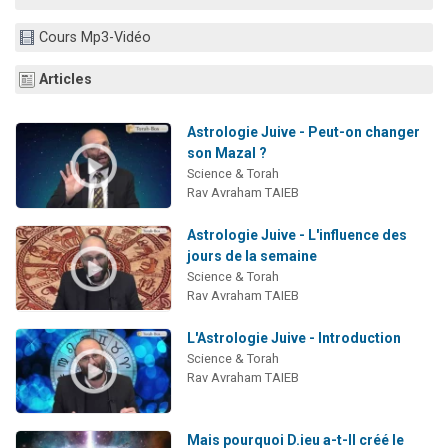
13 personnes viennent de demander une bénédiction
Cours Mp3-Vidéo
30 personnes viennent de faire un don pour Sauvez la jambe de Yohan
Il reste 49 places pour étudier en groupe sur Zoom
Articles
12 nouvelles musiques dans Torah-Box Music
Astrologie Juive - Peut-on changer
29 personnes viennent de demander une bénédiction
son Mazal ?
Science & Torah
Rav Avraham TAIEB
Astrologie Juive - L'influence des
jours de la semaine
Science & Torah
Rav Avraham TAIEB
L'Astrologie Juive - Introduction
Science & Torah
Rav Avraham TAIEB
Mais pourquoi D.ieu a-t-Il créé le