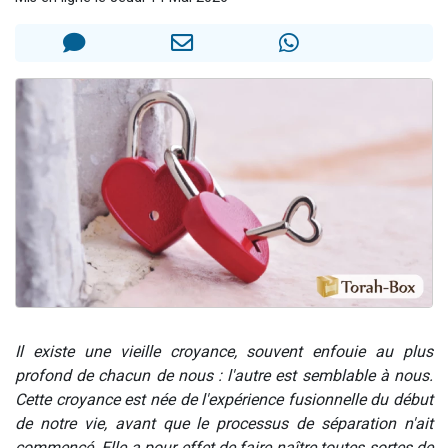
11 personnes viennent de demander une bénédiction
Il reste 49 places pour étudier en groupe sur Zoom
3 personnes viennent de faire un don pour Diane, 80 ans, dans un appartement insalubre
2 personnes viennent de nous rejoindre sur WhatsApp
53 personnes viennent de demander une bénédiction
Il existe une vieille croyance, souvent enfouie au plus
profond de chacun de nous : l'autre est semblable à nous.
Cette croyance est née de l'expérience fusionnelle du début
de notre vie, avant que le processus de séparation n'ait
commencé. Elle a pour effet de faire naître toutes sortes de