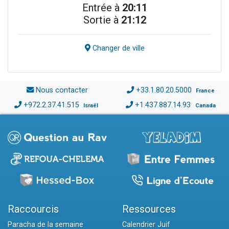
Entrée à
20:11
Sortie à
21:12
Changer de ville
Nous contacter
+33.1.80.20.5000
France
+972.2.37.41.515
+1.437.887.14.93
Israël
Canada
Raccourcis
Ressources
Paracha de la semaine
Calendrier Juif