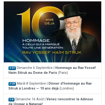
Dimanche 6 Septembre |
Hommage au Rav Yossef
J-27
Haim Sitruk au Dome de Paris
(Paris)
Mardi 8 Septembre |
Dinner d'hommage au Rav
J-29
Sitruk à Londres — 10 ans déjà
(Londres)
Dimanche 16 Août |
Venez rencontrer le Admour
J-6
de Ungvar à Natanya!