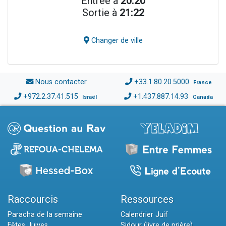
Entrée à
20:20
Sortie à
21:22
Changer de ville
Nous contacter
+33.1.80.20.5000
France
+972.2.37.41.515
+1.437.887.14.93
Israël
Canada
Raccourcis
Ressources
Paracha de la semaine
Calendrier Juif
Fêtes Juives
Sidour (livre de prière)