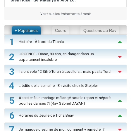
plein Kikar de Natanya à Alonzo!
Voir tous les événements à venir
+ Populaires
Cours
Questions au Rav
1
Histoire - À bord du Titanic
2
URGENCE - Diane, 80 ans, en danger dans un
appartement insalubre
3
Ils ont volé 12 Sifré Torah à Levallois… mais pas la Torah
4
L'édito de la semaine - En visite chez le Steipler
5
Assister à un mariage mélangé pour le repas et séparé
pour les danses ?! (Rav Gabriel DAYAN)
6
Horaires du Jeûne de Ticha Béav
7
Je manque d'estime de moi, comment y remédier ?