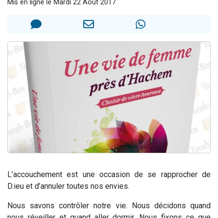
Mis en ligne le Mardi 22 Août 2017
2 personnes viennent de nous rejoindre sur WhatsApp
2 nouvelles musiques dans Torah-Box Music
3 personnes viennent de nous rejoindre sur WhatsApp
8 personnes viennent de faire un don pour Tsédaka : pauvres d'Israel
2 personnes viennent de faire un don pour 1 Journée de Vacances Pour les Enfants
L’accouchement est une occasion de se rapprocher de
D.ieu et d’annuler toutes nos envies.
Nous savons contrôler notre vie. Nous décidons quand
nous réveiller et quand aller dormir. Nous fixons ce que