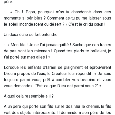
père.
-
« Oh ! Papa, pourquoi m’as-tu abandonné dans ces
moments si pénibles ? Comment as-tu pu me laisser sous
le soleil incandescent du désert ? » C’est le cri du cœur !
Un doux écho se fait entendre :
-
« Mon fils ! Je ne t’ai jamais quitté ! Sache que ces traces
de pas sont les miennes ! Quand tes pieds te brûlaient,
je
t’ai porté sur mes ailes ! »
Lorsque les enfants d’Israël se plaignirent et éprouvèrent
D.ieu à propos de l’eau, le Créateur leur répondit : « Je suis
toujours parmi vous, prêt à combler vos besoins et vous
vous demandez : “Est-ce que D.ieu est parmi nous ?” »
A quoi cela ressemble-t-il ?
A un père qui porte son fils sur le dos. Sur le chemin, le fils
voit des objets intéressants. Il demande à son père de les